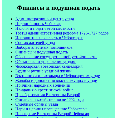
Финансы и подушная подать
Административный центр уезда
Подчинённость Чебоксар
Налоги и подати этой местности
Третья административная реформа 1726-1727 годов
Исполнительная власть в Чебоксарах
Состав жителей уезда
Выборы властных помощников
Финансы и подушная подать
Обеспечение государственной устойчивости
Обстановка и управление уездом
Чебоксарская воеводская канцелярия
Будни и рутина уездной жизни
Взяточники и лихоимцы в Чебоксарском уезде
Жалобы и доношения власть имущих в уезде
Причины народных волнений
Придания о крестьянской войне
Преобразования Екатерины Второй
Финансы и хозяйство после 1775 года
Судебные органы уезда
Цари и царицы посещавшие Чебоксары
Посещение Екатерины Второй Чебоксар