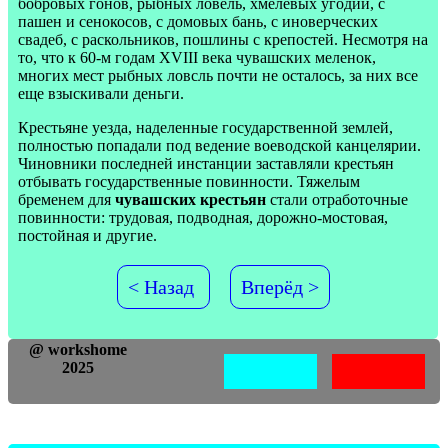
бобровых гонов, рыбных ловель, хмелевых угодий, с
пашен и сенокосов, с домовых бань, с иноверческих
свадеб, с раскольников, пошлины с крепостей. Несмотря на
то, что к 60-м годам XVIII века чувашских меленок,
многих мест рыбных ловсль почти не осталось, за них все
еще взыскивали деньги.
Крестьяне уезда, наделенные государственной землей,
полностью попадали под ведение воеводской канцелярии.
Чиновники последней инстанции заставляли крестьян
отбывать государственные повинности. Тяжелым
бременем для
чувашских крестьян
стали отработочные
повинности: трудовая, подводная, дорожно-мостовая,
постойная и другие.
< Назад
Вперёд >
@ workshome
2025