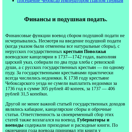
Посещение Чебоксар Императором Павлом Первым
Финансы и подушная подать.
Финансовые функции воевод сбором подушной подати не
исчерпывались. Несмотря на введение подушной подати
(когда указом были отменены все натуральные сборы), с
нерусских государственных
крестьян Поволжья
воеводские канцелярии в 1737—1742 годах, выполняя
царский указ, собирали по два пуда хлеба с ревизской
души, а с русских государственных крестьян — по одному
пуду. За государственными крестьянами практически
всегда числились недоимки. К 1738 году крестьяне
Чебоксарского уезда не сумели выплатить недоимки за
1736 год в сумме 305 рублей 40 копеек, за 1737 — 406
рублей 31,5 копейки.
Другой не менее важной статьей государственных доходов
являлись кабацкие, канцелярские сборы и оброчные
статьи. Ответственность за своевременный сбор этих
статей также возлагался на воевод.
Губернаторы и
воеводы
содержали приходные и расходные книги. По
окончании года воевода принимал эти книги у