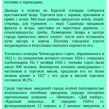
песнями и хороводами.
Дважды в неделю на Красной площади собирался
крестьянский базар. Торговля шла с ларьков, прилавков и
прямо с возов. Местные рыбаки предлагали воблу, лещей,
стерлядь, для гурманов — икру. Садоводы продавали
фрукты и ягоды, крестьяне из окрестных деревень —
сельхозпродукты, грибы. Размещение базара в центре
города приносило много хлопот: после него оставались
кучи мусора и навоза. Поэтому городские власти
неоднократно и безуспешно пытались перенести его.
Усилились позиции Чебоксарского горпо, образованного в
1922 г., по инициативе которого осенью 1924 г. открылась
хлебопекарня. На 1 октября 1926 г. членами горпо были
около 900 человек. Кооператив успешно конкурировал с
частником в торговле мясом, предлагая его по более
низким ценам: в 1927 г. его доля в мясной торговле
составила 38,2%.
Среди торговых заведений города особой популярностью
пользовались питейные заведения, нередко носившие
оригинальные названия — «Венеция», «Дай взойду»,
«Красный инвалид». В середине 1920-х гг.
функционировали 12 пивных и 2 винных заведения, а