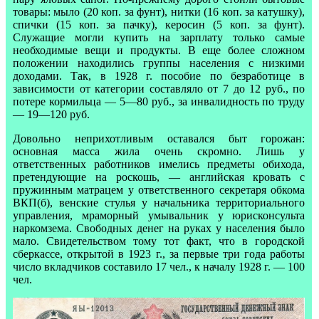
товары: мыло (20 коп. за фунт), нитки (16 коп. за катушку),
спички (15 коп. за пачку), керосин (5 коп. за фунт).
Служащие могли купить на зарплату только самые
необходимые вещи и продукты. В еще более сложном
положении находились группы населения с низкими
доходами. Так, в 1928 г. пособие по безработице в
зависимости от категории составляло от 7 до 12 руб., по
потере кормильца — 5—80 руб., за инвалидность по труду
— 19—120 руб.
Довольно неприхотливым оставался быт горожан:
основная масса жила очень скромно. Лишь у
ответственных работников имелись предметы обихода,
претендующие на роскошь, — английская кровать с
пружинным матрацем у ответственного секретаря обкома
ВКП(б), венские стулья у начальника территориального
управления, мраморный умывальник у юрисконсульта
наркомзема. Свободных денег на руках у населения было
мало. Свидетельством тому тот факт, что в городской
сберкассе, открытой в 1923 г., за первые три года работы
число вкладчиков составило 17 чел., к началу 1928 г. — 100
чел.