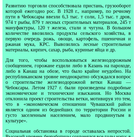
Развитию торговли способствовала пристань, грузооборот
которой ежегодно рос. В 1928 г., например, по речному
пути в Чебоксары ввезли 6,3 тыс. т соли, 1,5 тыс. т дров,
974 т рыбы, 879 т лесных строительных материалов, 245 т
мануфактуры, 120 т железа, стали и чугуна. В большом
количестве ввозились продукты сельского хозяйства, в
первую очередь рожь, овощи, картофель, пшеничная и
ржаная мука, КРС. Вывозились лесные строительные
материалы, кирпич, сахар, рыба, куриные яйца и др.
Для того, чтобы воспользоваться железнодорожным
сообщением, горожане ездили либо в Казань на пароходе,
либо в Канаш на обозе, что было крайне неудобно. На
республиканском уровне неоднократно обсуждался вопрос
о строительстве железнодорожной ветки Канаш —
Чебоксары. Летом 1927 г. были произведены подробные
экономические и технические изыскания. Но Москва
отклонила проект строительства ветки, мотивируя это тем,
что в «экономическом отношении Чувашский район
является одним из беднейших по территории России и
густо заселенным населением, мало продвинутым в
культуре».
Социальная обстановка в городе оставалась непростой.
Высокий уровень безработицы сохранялся все годы нэпа: в