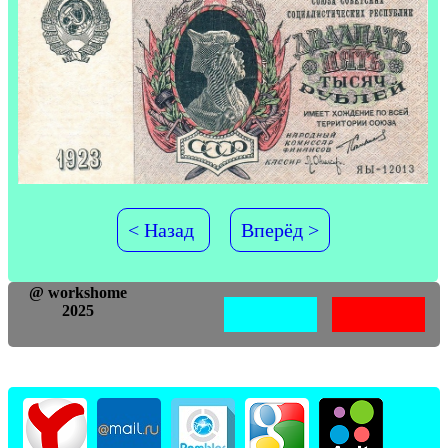
< Назад
Вперёд >
@ workshome
2025