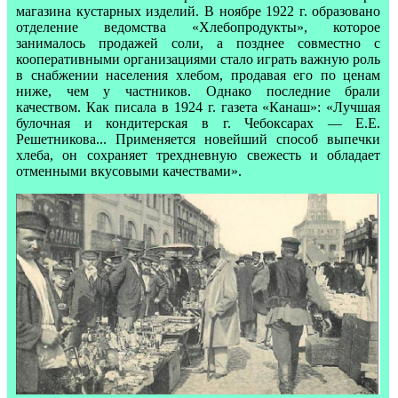
магазина кустарных изделий. В ноябре 1922 г. образовано
отделение ведомства «Хлебопродукты», которое
занималось продажей соли, а позднее совместно с
кооперативными организациями стало играть важную роль
в снабжении населения хлебом, продавая его по ценам
ниже, чем у частников. Однако последние брали
качеством. Как писала в 1924 г. газета «Канаш»: «Лучшая
булочная и кондитерская в г. Чебоксарах — Е.Е.
Решетникова... Применяется новейший способ выпечки
хлеба, он сохраняет трехдневную свежесть и обладает
отменными вкусовыми качествами».