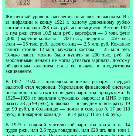
Жизненный уровень населения оставался невысоким. Из-
за инфляции к концу 1921 г. одному довоенному рублю
соответствовали 288 тыс. руб. ассигнациями. Весной 1922
г. пуд ржи стоил 10,5 млн руб., картофеля — 3 млн, фунт
(400 г) вареной колбасы — 700 тыс., говядины — 450 тыс.,
соли — 25 тыс. руб., десяток яиц — 2,5 млн руб. Кожаные
сапоги стоили 12 млн, мужской костюм — 25 млн руб.
Только лапти можно было купить за 200 тыс. руб. За
заоблачными ценами не могла угнаться зарплата, поэтому
обыденным явлением стала ее выдача в продуктовом
эквиваленте.
В 1922—1924 гг. проведена денежная реформа, твердой
валютой стал червонец. Укрепление финансовой системы
позволило отказаться от выдачи зарплаты продуктами. В
1925—1928 гг. зарплата служащих выросла: в ЦИК в три
раза (с 33 до 99 руб.), в школах — в среднем в пять раз (с 19
до 99 руб.), в больницах — почти в семь раз (с 17 до 118
руб.), в пожарной команде — в 14 раз (с 11 до 150 руб.).
В 1925 г. годовой учительской зарплаты хватало на 14
пудов ржи, или 2,6 пуда говядины, или 620 шт. яиц, или 1
пару яловых сапог. По-прежнему дорого стоили бытовые