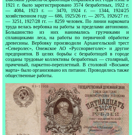
1921 г. было зарегистрировано 3574 безработных, 1922 г.
— 4084, 1923 г. — 3470, 1924 г. — 1344, 1924/25
хозяйственном году — 686, 1925/26 гг. — 2075, 1926/27 гг.
— 3251, 1927/28 гг. — 8259 человек. По линии наркомата
труда велась вербовка на работы за пределами автономии.
Большинство из них нанимались грузчиками и
сплавщиками леса, на работы по первичной обработке
древесины. Вербовку производили Архангельский трест
«Северолес», Онежское АО «Русснорвеголес» и другие
предприятия. В целях борьбы с безработицей в городе
созданы трудовые коллективы безработных — столярный,
прачечный, паркетно-переплетный. В столовой «Восьмое
марта» было организовано их питание. Проводились также
общественные работы.