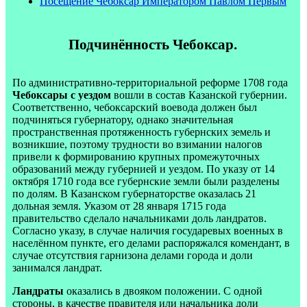
Посещение Чебоксар Императором Павлом Первым
Подчинённость Чебоксар.
По административно-территориальной реформе 1708 года
Чебоксары с уездом
вошли в состав Казанской губернии.
Соответственно, чебоксарский воевода должен был
подчиняться губернатору, однако значительная
пространственная протяженность губернских земель и
возникшие, поэтому трудности во взимании налогов
привели к формированию крупных промежуточных
образований между губернией и уездом. По указу от 14
октября 1710 года все губернские земли были разделены
по долям. В Казанском губернаторстве оказалась 21
дольная земля. Указом от 28 января 1715 года
правительство сделало начальниками доль ландратов.
Согласно указу, в случае наличия государевых военных в
населённом пункте, его делами распоряжался комендант, в
случае отсутствия гарнизона делами города и доли
занимался ландрат.
Ландраты
оказались в двояком положении. С одной
стороны, в качестве правителя или начальника доли