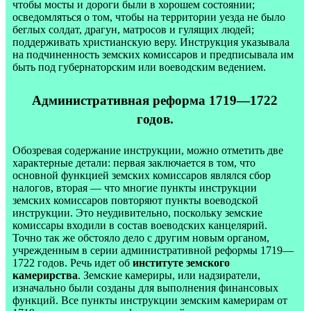
чтобы мосты и дороги были в хорошем состоянии;
осведомляться о том, чтобы на территории уезда не было
беглых солдат, драгун, матросов и гулящих людей;
поддерживать христианскую веру. Инструкция указывала
на подчиненность земских комиссаров и предписывала им
быть под губернаторским или воеводским ведением.
Административная реформа 1719—1722
годов.
Обозревая содержание инструкции, можно отметить две
характерные детали: первая заключается в том, что
основной функцией земских комиссаров являлся сбор
налогов, вторая — что многие пункты инструкции
земских комиссаров повторяют пункты воеводской
инструкции. Это неудивительно, поскольку земские
комиссары входили в состав воеводских канцелярий.
Точно так же обстояло дело с другим новым органом,
учрежденным в серии административной реформы 1719—
1722 годов. Речь идет об
институте земского
камерирства
. Земские камериры, или надзиратели,
изначально были созданы для выполнения финансовых
функций. Все пункты инструкции земским камерирам от