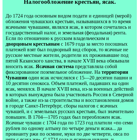
Налогообложение крестьян, ясак.
До 1724 года основным видом подати и единицей (мерой)
обложения чувашских крестьян, называвшихся в то время
ясачными чувашами, являлся ясак, в котором сочетались и
государственный налог, и земельная (феодальная) рента.
Если по отношению к русским владельческим и
дворцовым крестьянам
с 1679 года за место посошных
платежей взят был подворный вид сборов, то ясачные не
русские местные жители, родители их проживавшие под
пятой Казанского ханства, в начале XVIII века обязывали
вносить ясак.
Ясачная система
представляла собой
фиксированное поземельное обложение. На
территории
Чувашии
один ясак исчислялся с 15—20 десятин пашни и
10 десятин сенокоса. Объем платежей, падавших на один
ясак, менялся. В начале XVIII века, из-за военных действий
в которых вынуждена была участвовать Россия в Северной
войне, а также из-за строительства и восстановления домов
в городе Санкт-Петербург, сборы налогов с ясачных
чувашей, и с земельных русских крестьян, был значительно
повышен. В 1704—1705 годах был переобложен ясак.
Ясачные чуваши с 1704 года по 1723 год платили «по семи
рублев по одному алтыну по четыре деньги ясака... да
провианту ржи по осмине, муки по две четверти, овса по
чети с ясака же». С 1724 года и ясачные чуваши, и