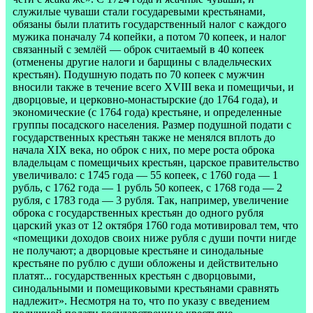
служилые чуваши стали государевыми крестьянами,
обязаны были платить государственный налог с каждого
мужика поначалу 74 копейки, а потом 70 копеек, и налог
связанный с землёй — оброк считаемый в 40 копеек
(отменены другие налоги и барщины с владельческих
крестьян). Подушную подать по 70 копеек с мужчин
вносили также в течение всего XVIII века и помещичьи, и
дворцовые, и церковно-монастырские (до 1764 года), и
экономические (с 1764 года) крестьяне, и определенные
группы посадского населения. Размер подушной подати с
государственных крестьян также не менялся вплоть до
начала XIX века, но оброк с них, по мере роста оброка
владельцам с помещичьих крестьян, царское правительство
увеличивало: с 1745 года — 55 копеек, с 1760 года — 1
рубль, с 1762 года — 1 рубль 50 копеек, с 1768 года — 2
рубля, с 1783 года — 3 рубля. Так, например, увеличение
оброка с государственных крестьян до одного рубля
царский указ от 12 октября 1760 года мотивировал тем, что
«помещики доходов своих ниже рубля с души почти нигде
не получают; а дворцовые крестьяне и синодальные
крестьяне по рублю с души обложены и действительно
платят... государственных крестьян с дворцовыми,
синодальными и помещиковыми крестьянами сравнять
надлежит». Несмотря на то, что по указу с введением