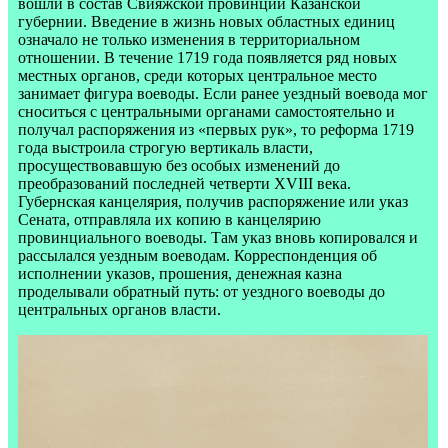
вошли в состав Свияжской провинции Казанской
губернии. Введение в жизнь новых областных единиц
означало не только изменения в территориальном
отношении. В течение 1719 года появляется ряд новых
местных органов, среди которых центральное место
занимает фигура воеводы. Если ранее уездный воевода мог
сноситься с центральными органами самостоятельно и
получал распоряжения из «первых рук», то реформа 1719
года выстроила строгую вертикаль власти,
просуществовавшую без особых изменений до
преобразований последней четверти XVIII века.
Губернская канцелярия, получив распоряжение или указ
Сената, отправляла их копию в канцелярию
провинциального воеводы. Там указ вновь копировался и
рассылался уездным воеводам. Корреспонденция об
исполнении указов, прошения, денежная казна
проделывали обратный путь: от уездного воеводы до
центральных органов власти.