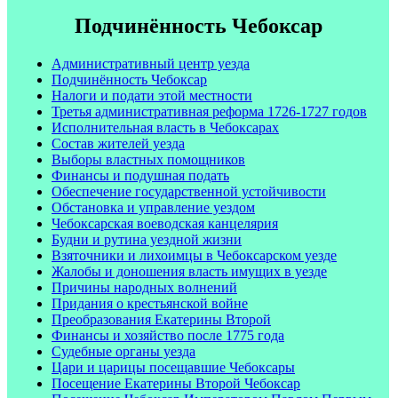
Подчинённость Чебоксар
Административный центр уезда
Подчинённость Чебоксар
Налоги и подати этой местности
Третья административная реформа 1726-1727 годов
Исполнительная власть в Чебоксарах
Состав жителей уезда
Выборы властных помощников
Финансы и подушная подать
Обеспечение государственной устойчивости
Обстановка и управление уездом
Чебоксарская воеводская канцелярия
Будни и рутина уездной жизни
Взяточники и лихоимцы в Чебоксарском уезде
Жалобы и доношения власть имущих в уезде
Причины народных волнений
Придания о крестьянской войне
Преобразования Екатерины Второй
Финансы и хозяйство после 1775 года
Судебные органы уезда
Цари и царицы посещавшие Чебоксары
Посещение Екатерины Второй Чебоксар