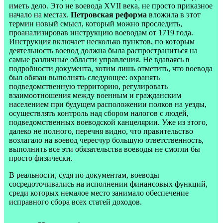
иметь дело. Это не воевода XVII века, не просто приказное
начало на местах.
Петровская реформа
вложила в этот
термин новый смысл, который можно проследить,
проанализировав инструкцию воеводам от 1719 года.
Инструкция включает несколько пунктов, по которым
деятельность воевод должна была распространиться на
самые различные области управления. Не вдаваясь в
подробности документа, хотим лишь отметить, что воевода
был обязан выполнять следующее: охранять
подведомственную территорию, регулировать
взаимоотношения между военным и гражданским
населением при будущем расположении полков на уезды,
осуществлять контроль над сбором налогов с людей,
подведомственных воеводской канцелярии. Уже из этого,
далеко не полного, перечня видно, что правительство
возлагало на воевод чересчур большую ответственность,
выполнить все эти обязательства воеводы не смогли бы
просто физически.
В реальности, судя по документам, воеводы
сосредоточивались на исполнении финансовых функций,
среди которых немалое место занимало обеспечение
исправного сбора всех статей доходов.