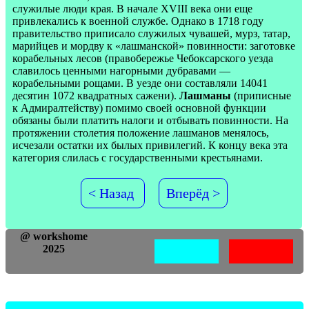
служилые люди края. В начале XVIII века они еще
привлекались к военной службе. Однако в 1718 году
правительство приписало служилых чувашей, мурз, татар,
марийцев и мордву к «лашманской» повинности: заготовке
корабельных лесов (правобережье Чебоксарского уезда
славилось ценными нагорными дубравами —
корабельными рощами. В уезде они составляли 14041
десятин 1072 квадратных сажени).
Лашманы
(приписные
к Адмиралтейству) помимо своей основной функции
обязаны были платить налоги и отбывать повинности. На
протяжении столетия положение лашманов менялось,
исчезали остатки их былых привилегий. К концу века эта
категория слилась с государственными крестьянами.
< Назад
Вперёд >
@ workshome
2025