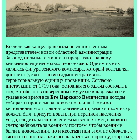
Воеводская канцелярия была не единственным
представителем новой областной администрации.
Законодательные источники предлагают нашему
вниманию еще несколько персонажей. Одним из них
являлась фигура земского комиссара, который возглавлял
дистрикт (уезд) — новую административно-
территориальную единицу провинции. Согласно
инструкции от 1719 года, основная его задача состояла в
том, «чтобы он в поверенном ему уезде в надлежащее и
указанное время все
Его Царского Величества
доходы
собирал и прописывал, кроме пошлин». Помимо
выполнения этой главной обязанности, земский комиссар
должен был: присутствовать при переписи населения
уезда; следить за составлением месячных смет, валового
счета; наблюдать за военным постоем, чтобы военные
были в довольствии, но и крестьян при этом не обижали, а
тягость от постоя ложилась на крестьян поровну; стараться,