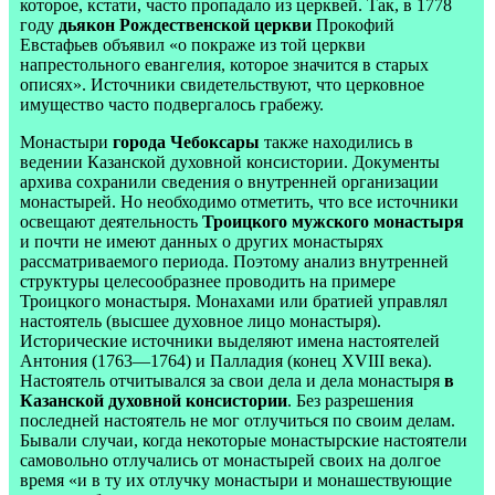
которое, кстати, часто пропадало из церквей. Так, в 1778
году
дьякон Рождественской церкви
Прокофий
Евстафьев объявил «о покраже из той церкви
напрестольного евангелия, которое значится в старых
описях». Источники свидетельствуют, что церковное
имущество часто подвергалось грабежу.
Монастыри
города Чебоксары
также находились в
ведении Казанской духовной консистории. Документы
архива сохранили сведения о внутренней организации
монастырей. Но необходимо отметить, что все источники
освещают деятельность
Троицкого мужского монастыря
и почти не имеют данных о других монастырях
рассматриваемого периода. Поэтому анализ внутренней
структуры целесообразнее проводить на примере
Троицкого монастыря. Монахами или братией управлял
настоятель (высшее духовное лицо монастыря).
Исторические источники выделяют имена настоятелей
Антония (1763—1764) и Палладия (конец XVIII века).
Настоятель отчитывался за свои дела и дела монастыря
в
Казанской духовной консистории
. Без разрешения
последней настоятель не мог отлучиться по своим делам.
Бывали случаи, когда некоторые монастырские настоятели
самовольно отлучались от монастырей своих на долгое
время «и в ту их отлучку монастыри и монашествующие