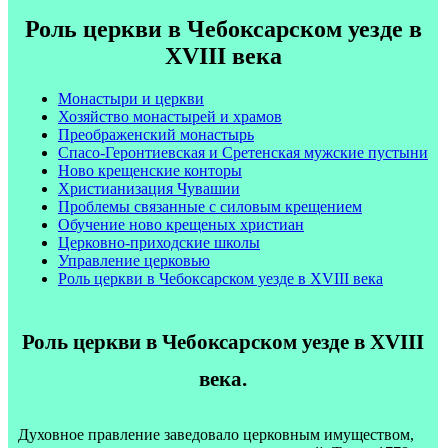
Роль церкви в Чебоксарском уезде в
XVIII века
Монастыри и церкви
Хозяйство монастырей и храмов
Преображенский монастырь
Спасо-Геронтиевская и Сретенская мужские пустыни
Ново крещенские конторы
Христианизация Чувашии
Проблемы связанные с силовым крещением
Обучение ново крещеных христиан
Церковно-приходские школы
Управление церковью
Роль церкви в Чебоксарском уезде в XVIII века
Роль церкви в Чебоксарском уезде в XVIII
века.
Духовное правление заведовало церковным имуществом,