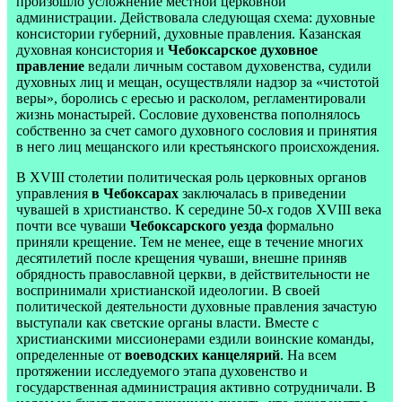
произошло усложнение местной церковной
администрации. Действовала следующая схема: духовные
консистории губерний, духовные правления. Казанская
духовная консистория и
Чебоксарское духовное
правление
ведали личным составом духовенства, судили
духовных лиц и мещан, осуществляли надзор за «чистотой
веры», боролись с ересью и расколом, регламентировали
жизнь монастырей. Сословие духовенства пополнялось
собственно за счет самого духовного сословия и принятия
в него лиц мещанского или крестьянского происхождения.
В XVIII столетии политическая роль церковных органов
управления
в Чебоксарах
заключалась в приведении
чувашей в христианство. К середине 50-х годов XVIII века
почти все чуваши
Чебоксарского уезда
формально
приняли крещение. Тем не менее, еще в течение многих
десятилетий после крещения чуваши, внешне приняв
обрядность православной церкви, в действительности не
воспринимали христианской идеологии. В своей
политической деятельности духовные правления зачастую
выступали как светские органы власти. Вместе с
христианскими миссионерами ездили воинские команды,
определенные от
воеводских канцелярий
. На всем
протяжении исследуемого этапа духовенство и
государственная администрация активно сотрудничали. В