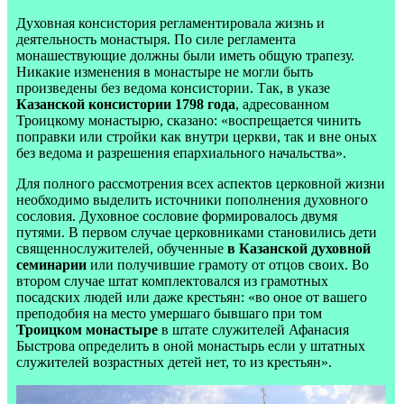
Духовная консистория регламентировала жизнь и
деятельность монастыря. По силе регламента
монашествующие должны были иметь общую трапезу.
Никакие изменения в монастыре не могли быть
произведены без ведома консистории. Так, в указе
Казанской консистории 1798 года
, адресованном
Троицкому монастырю, сказано: «воспрещается чинить
поправки или стройки как внутри церкви, так и вне оных
без ведома и разрешения епархиального начальства».
Для полного рассмотрения всех аспектов церковной жизни
необходимо выделить источники пополнения духовного
сословия. Духовное сословие формировалось двумя
путями. В первом случае церковниками становились дети
священнослужителей, обученные
в Казанской духовной
семинарии
или получившие грамоту от отцов своих. Во
втором случае штат комплектовался из грамотных
посадских людей или даже крестьян: «во оное от вашего
преподобия на место умершаго бывшаго при том
Троицком монастыре
в штате служителей Афанасия
Быстрова определить в оной монастырь если у штатных
служителей возрастных детей нет, то из крестьян».