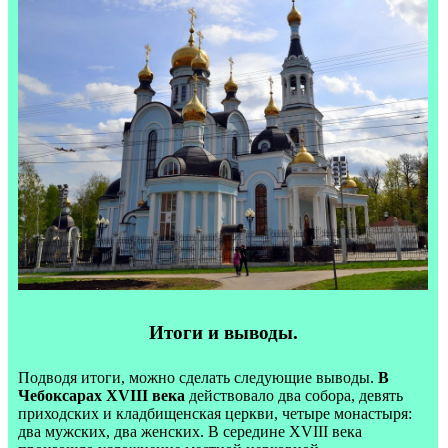
Итоги и выводы.
Подводя итоги, можно сделать следующие выводы.
В
Чебоксарах XVIII века
действовало два собора, девять
приходских и кладбищенская церкви, четыре монастыря:
два мужских, два женских. В середине XVIII века