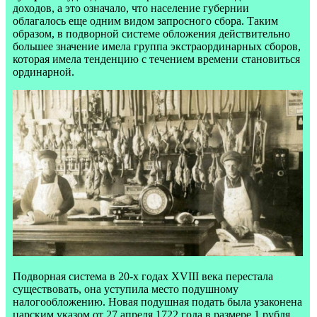
доходов, а это означало, что население губернии
облагалось еще одним видом запросного сбора. Таким
образом, в подворной системе обложения действительно
большее значение имела группа экстраординарных сборов,
которая имела тенденцию с течением времени становиться
ординарной.
Подворная система в 20-х годах
XVIII
века перестала
существовать, она уступила место подушному
налогообложению. Новая подушная подать была узаконена
царским указом от 27 апреля 1722 года в размере 1 рубля