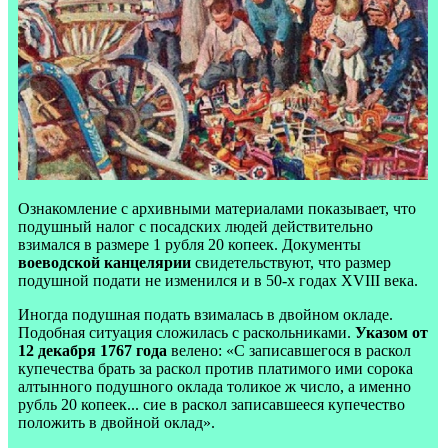
Ознакомление с архивными материалами показывает, что
подушный налог с посадских людей действительно
взимался в размере 1 рубля 20 копеек. Документы
воеводской канцелярии
свидетельствуют, что размер
подушной подати не изменился и в 50-х годах
XVIII
века.
Иногда подушная подать взималась в двойном окладе.
Подобная ситуация сложилась с раскольниками.
Указом от
12 декабря 1767 года
велено: «С записавшегося в раскол
купечества брать за раскол против платимого ими сорока
алтынного подушного оклада толикое ж число, а именно
рубль 20 копеек... сие в раскол записавшееся купечество
положить в двойной оклад».