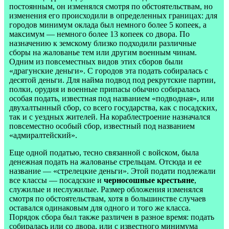
постоянным, он изменялся смотря по обстоятельствам, но
изменения его происходили в определенных границах: для
городов минимум оклада был немного более 5 копеек, а
максимум — немного более 13 копеек со двора. По
назначению к земскому близко подходили различные
сборы на жалованье тем или другим военным чинам.
Одним из повсеместных видов этих сборов были
«драгунские деньги». С городов эта подать собиралась с
десятой деньги. Для найма подвод под рекрутские партии,
полки, орудия и военные припасы обычно собиралась
особая подать, известная под названием «подводная», или
двухалтынный сбор, со всего государства, как с посадских,
так и с уездных жителей. На кораблестроение назначался
повсеместно особый сбор, известный под названием
«адмиралтейский».
Еще одной податью, тесно связанной с войском, была
денежная подать на жалованье стрельцам. Отсюда и ее
название — «стрелецкие деньги». Этой подати подлежали
все классы — посадские и
черносошные крестьяне
,
служилые и неслужилые. Размер обложения изменялся
смотря по обстоятельствам, хотя в большинстве случаев
оставался одинаковым для одного и того же класса.
Порядок сбора был также различен в разное время: подать
собиралась или со двора, или с известного минимума