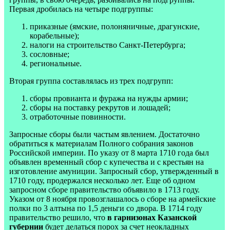
Первая дробилась на четыре подгруппы:
приказные (ямские, полоняничные, драгунские,
корабельные);
налоги на строительство Санкт-Петербурга;
сословные;
региональные.
Вторая группа составлялась из трех подгрупп:
сборы провианта и фуража на нужды армии;
сборы на поставку рекрутов и лошадей;
отработочные повинности.
Запросные сборы были частым явлением. Достаточно
обратиться к материалам Полного собрания законов
Российской империи. По указу от 8 марта 1710 года был
объявлен временный сбор с купечества и с крестьян на
изготовление амуниции. Запросный сбор, утвержденный в
1710 году, продержался несколько лет. Еще об одном
запросном сборе правительство объявило в 1713 году.
Указом от 8 ноября провозглашалось о сборе на армейские
полки по 3 алтына по 1,5 деньги со двора. В 1714 году
правительство решило, что
в гарнизонах Казанской
губернии
будет делаться порох за счет неокладных