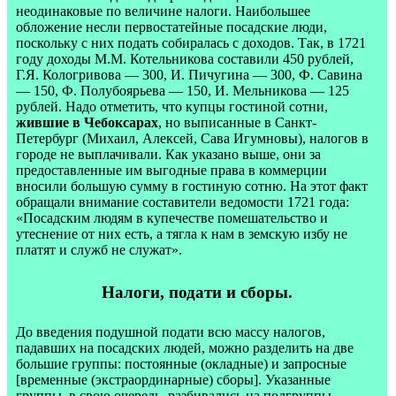
неодинаковые по величине налоги. Наибольшее
обложение несли первостатейные посадские люди,
поскольку с них подать собиралась с доходов. Так, в 1721
году доходы М.М. Котельникова составили 450 рублей,
Г.Я. Кологривова — 300, И. Пичугина — 300, Ф. Савина
— 150, Ф. Полубоярьева — 150, И. Мельникова — 125
рублей. Надо отметить, что купцы гостиной сотни,
жившие в Чебоксарах
, но выписанные в Санкт-
Петербург (Михаил, Алексей, Сава Игумновы), налогов в
городе не выплачивали. Как указано выше, они за
предоставленные им выгодные права в коммерции
вносили большую сумму в гостиную сотню. На этот факт
обращали внимание составители ведомости 1721 года:
«Посадским людям в купечестве помешательство и
утеснение от них есть, а тягла к нам в земскую избу не
платят и служб не служат».
Налоги, подати и сборы.
До введения подушной подати всю массу налогов,
падавших на посадских людей, можно разделить на две
большие группы: постоянные (окладные) и запросные
[временные (экстраординарные) сборы]. Указанные
группы, в свою очередь, разбивались на подгруппы.