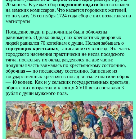
20 копеек. В уездах сбор
подушной подати
был возложен
на земских комиссаров. Что касается городских жителей,
то по указу 16 сентября 1724 года сбор с них возлагался на
магистраты.
Посадские люди и разночинцы были обложены
равномерно. Однако оклад с их крепостных дворовых
людей равнялся 70 копейкам с души. Нельзя забывать о
торгующих крестьянах
, записавшихся в посад. Эта часть
городского населения практически не несла посадского
тягла, поскольку их оклад разделялся на две части:
подушная часть взималась по крестьянскому состоянию,
оброчная — по посадскому состоянию. Записные из
государственных крестьян в посад вначале платили оброк
— 40 копеек. Как и у сельских государственных крестьян,
оброк с них возрастал и к концу
XVIII
века составлял 3
рубля с души мужского пола.