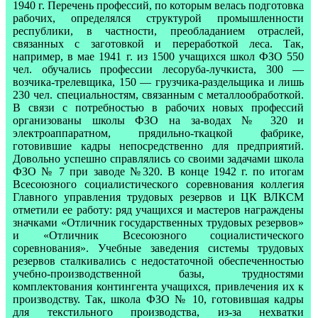
1940 г. Перечень профессий, по которым велась подготовка
рабочих, определялся структурой промышленности
республики, в частности, преобладанием отраслей,
связанных с заготовкой и переработкой леса. Так,
например, в мае 1941 г. из 1500 учащихся школ ФЗО 550
чел. обучались профессии лесоруба-лучкиста, 300 —
возчика-трелевщика, 150 — грузчика-раздельщика и лишь
230 чел. специальностям, связанным с металлообработкой.
В связи с потребностью в рабочих новых профессий
организованы школы ФЗО на за-водах № 320 и
электроаппаратном, прядильно-ткацкой фабрике,
готовившие кадры непосредственно для предприятий.
Довольно успешно справлялись со своими задачами школа
ФЗО № 7 при заводе №320. В конце 1942 г. по итогам
Всесоюзного социалистического соревнования коллегия
Главного управления трудовых резервов и ЦК ВЛКСМ
отметили ее работу: ряд учащихся и мастеров награждены
значками «Отличник государственных трудовых резервов»
и «Отличник Всесоюзного социалистического
соревнования». Учебные заведения системы трудовых
резервов сталкивались с недостаточной обеспеченностью
учебно-производственной базы, трудностями
комплектования контингента учащихся, привлечения их к
производству. Так, школа ФЗО № 10, готовившая кадры
для текстильного производства, из-за нехватки