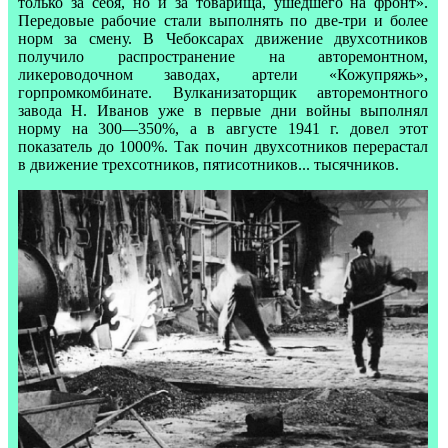
только за себя, но и за товарища, ушедшего на фронт».
Передовые рабочие стали выполнять по две-три и более
норм за смену. В Чебоксарах движение двухсотников
получило распространение на авторемонтном,
ликероводочном заводах, артели «Кожупряжь»,
горпромкомбинате. Вулканизаторщик авторемонтного
завода Н. Иванов уже в первые дни войны выполнял
норму на 300—350%, а в августе 1941 г. довел этот
показатель до 1000%. Так почин двухсотников перерастал
в движение трехсотников, пятисотников... тысячников.