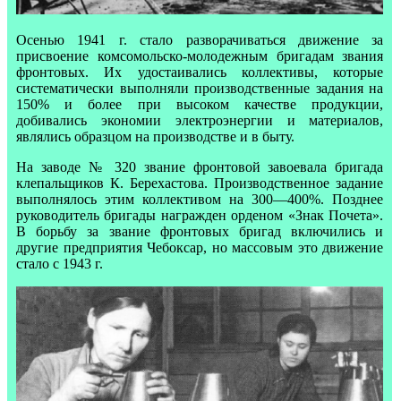
Осенью 1941 г. стало разворачиваться движение за
присвоение комсомольско-молодежным бригадам звания
фронтовых. Их удостаивались коллективы, которые
систематически выполняли производственные задания на
150% и более при высоком качестве продукции,
добивались экономии электроэнергии и материалов,
являлись образцом на производстве и в быту.
На заводе № 320 звание фронтовой завоевала бригада
клепальщиков К. Берехастова. Производственное задание
выполнялось этим коллективом на 300—400%. Позднее
руководитель бригады награжден орденом «Знак Почета».
В борьбу за звание фронтовых бригад включились и
другие предприятия Чебоксар, но массовым это движение
стало с 1943 г.