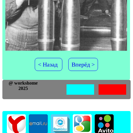
< Назад
Вперёд >
@ workshome
2025