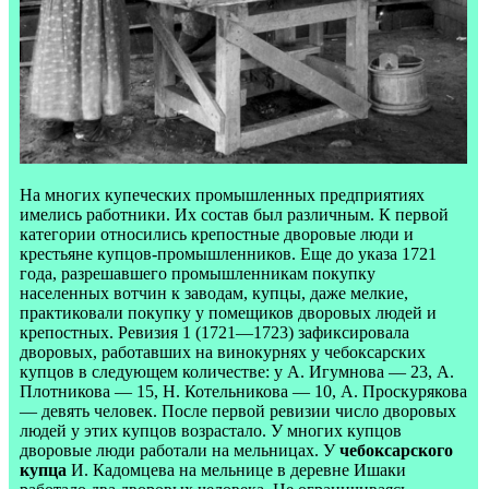
На многих купеческих промышленных предприятиях
имелись работники. Их состав был различным. К первой
категории относились крепостные дворовые люди и
крестьяне купцов-промышленников. Еще до указа 1721
года, разрешавшего промышленникам покупку
населенных вотчин к заводам, купцы, даже мелкие,
практиковали покупку у помещиков дворовых людей и
крепостных. Ревизия 1 (1721—1723) зафиксировала
дворовых, работавших на винокурнях у чебоксарских
купцов в следующем количестве: у А. Игумнова — 23, А.
Плотникова — 15, Н. Котельникова — 10, А. Проскурякова
— девять человек. После первой ревизии число дворовых
людей у этих купцов возрастало. У многих купцов
дворовые люди работали на мельницах. У
чебоксарского
купца
И. Кадомцева на мельнице в деревне Ишаки