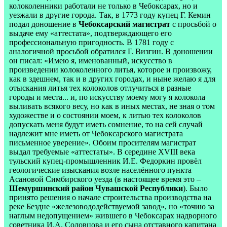
колоколенники работали не только в Чебоксарах, но и
уезжали в другие города. Так, в 1773 году купец Г. Кемин
подал доношение в
Чебоксарский магистрат
с просьбой о
выдаче ему «аттестата», подтверждающего его
профессиональную пригодность. В 1781 году с
аналогичной просьбой обратился Г. Визгин. В доношении
он писал: «Имею я, именованный, искусство в
произведении колоколенного литья, которое и произвожу,
как в здешнем, так и в других городах, и ныне желаю я для
отыскания литья тех колоколов отлучиться в разные
городы и места... и, по искусству моему могу я колокола
выливать всякого весу, но как в иных местах, не зная о том
художестве и о состоянии моем, к литью тех колоколов
допускать меня будут иметь сомнение, то на сей случай
надлежит мне иметь от Чебоксарского магистрата
письменное уверение». Обоим просителям магистрат
выдал требуемые «аттестаты». В середине XVIII века
тульский купец-промышленник И.Е. Федоркин провёл
геологические изыскания возле населённого пункта
Асановой Симбирского уезда (в настоящее время это –
Шемуршинский район Чувашской Республики
). Было
принято решения о начале строительства производства на
реке Бездне «железовододействуемой завод», но «точию за
наглым недопущением» жившего в Чебоксарах надворного
советника И.А. Соловцова и его сына отставного капитана