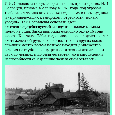
И.И. Соловцова не сумел организовать производство. И.И.
Соловцов, прибыв в Асанову в 1761 году, под угрозой
требовал от чувашских крестьян сдачи ему в наем рудника
и «принадлежащих к заводской потребности лесных
угодий». Так Соловцовы основали здесь
«
железовододействуемой завод
» по выковке металла
прямо из руды. Завод выпускал ежегодно около 16 тонн
железа. К началу 1780-х годов завод перестал действовать:
«хотя железной руды как во оном, так и в других около
лежащих местах весьма великое находитца множество,
которая не глубже во внутренности земной лежит как от
двух до четырех и до семи четвертей, но в разсуждении
неспособности ее к деланию железа оной оставлен».