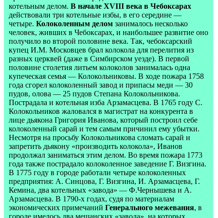
котельным делом.
В начале XVIII века в Чебоксарах
действовали три котельные избы, в его середине —
четыре.
Колоколенным делом
занималось несколько
человек, живших в Чебоксарах, и наибольшее развитие оно
получило во второй половине века. Так, чебоксарский
купец И.М. Московцев брал колокола для перелития из
разных церквей (даже в Симбирском уезде). В первой
половине столетия литьем колоколов занималась одна
купеческая семья — Колокольниковы. В ходе пожара 1758
года сгорел колоколенный завод и припасы меди — 30
пудов, олова — 25 пудов Степана Колокольникова.
Пострадала и котельная изба Арзамасцева. В 1765 году С.
Колокольников жаловался в магистрат на конкурента в
лице дьякона Григория Иванова, который построил себе
колоколенный сарай и тем самым причинил ему убытки.
Несмотря на просьбу Колокольникова сломать сарай и
запретить дьякону «производить колокола», Иванов
продолжал заниматься этим делом. Во время пожара 1773
года также пострадало колоколенное заведение Г. Визгина.
В 1775 году в городе работали четыре колоколенных
предприятия: А. Синцова, Г. Визгина, И. Арзамасцева, Г.
Кемина, два котельных «завода» — Ф.Чернышева и А.
Арзамасцева. В 1790-х годах, судя по материалам
экономических примечаний
Генерального межевания
, в
городе имелось два мещанских «завода», на которых