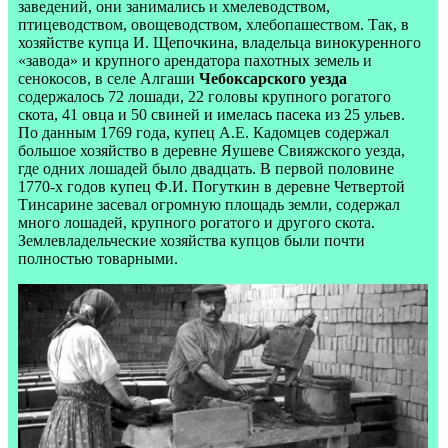
заведений, они занимались и хмелеводством,
птицеводством, овощеводством, хлебопашеством. Так, в
хозяйстве купца И. Щепочкина, владельца винокуренного
«завода» и крупного арендатора пахотных земель и
сенокосов, в селе Алгаши
Чебоксарского уезда
содержалось 72 лошади, 22 головы крупного рогатого
скота, 41 овца и 50 свиней и имелась пасека из 25 ульев.
По данным 1769 года, купец А.Е. Кадомцев содержал
большое хозяйство в деревне Яушеве Свияжского уезда,
где одних лошадей было двадцать. В первой половине
1770-х годов купец Ф.И. Погуткин в деревне Четвертой
Тинсарине засевал огромную площадь земли, содержал
много лошадей, крупного рогатого и другого скота.
Землевладельческие хозяйства купцов были почти
полностью товарными.