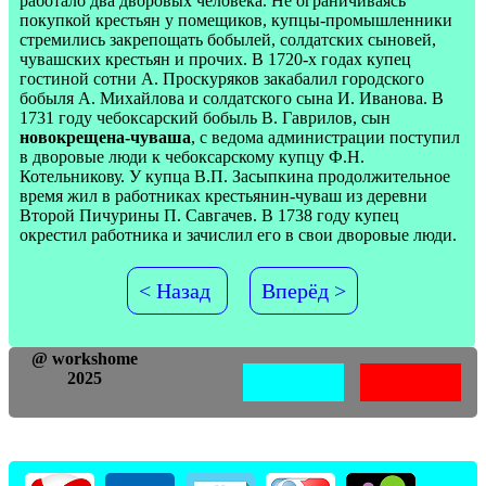
работало два дворовых человека. Не ограничиваясь
покупкой крестьян у помещиков, купцы-промышленники
стремились закрепощать бобылей, солдатских сыновей,
чувашских крестьян и прочих. В 1720-х годах купец
гостиной сотни А. Проскуряков закабалил городского
бобыля А. Михайлова и солдатского сына И. Иванова. В
1731 году чебоксарский бобыль В. Гаврилов, сын
новокрещена-чуваша
, с ведома администрации поступил
в дворовые люди к чебоксарскому купцу Ф.Н.
Котельникову. У купца В.П. Засыпкина продолжительное
время жил в работниках крестьянин-чуваш из деревни
Второй Пичурины П. Савгачев. В 1738 году купец
окрестил работника и зачислил его в свои дворовые люди.
< Назад
Вперёд >
@ workshome
2025