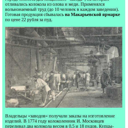
отливались колокола из олова и меди. Применялся
вольнонаемный труд (до 10 человек в каждом заведении).
Готовая продукция сбывалась
на Макарьевской ярмарке
по цене 22 рубля за пуд.
Владельцы «заводов» получали заказы на изготовление
изделий. В 1774 году колоколенник И. Московцев
переливал два колокола весом в 0,5 и 18 пудов. Купцы-