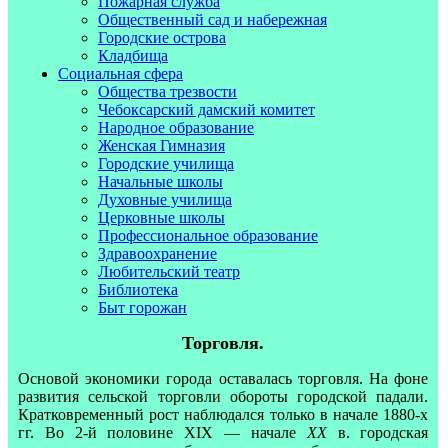
Пожарная служба
Общественный сад и набережная
Городские острова
Кладбища
Социальная сфера
Общества трезвости
Чебоксарский дамский комитет
Народное образование
Женская Гимназия
Городские училища
Начальные школы
Духовные училища
Церковные школы
Профессиональное образование
Здравоохранение
Любительский театр
Библиотека
Быт горожан
Торговля.
Основой экономики города оставалась торговля. На фоне
раз­вития сельской торговли обороты городской падали.
Кратковременный рост наблюдался только в начале 1880-х
гг. Во 2-й половине XIX — начале
XX
в. городская