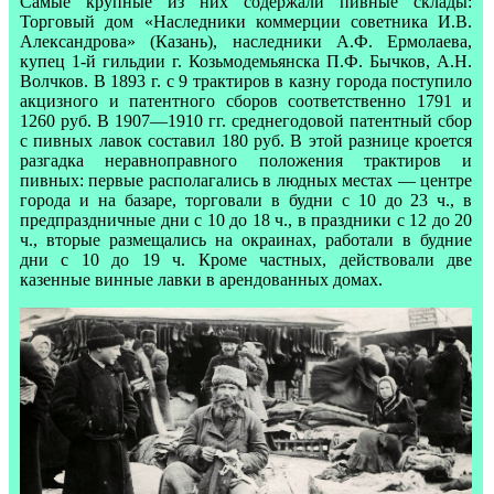
Самые крупные из них содержали пивные склады:
Торговый дом «Наследники коммерции советника И.В.
Александрова» (Казань), наследники А.Ф. Ермолаева,
купец 1-й гильдии г. Козьмодемьянска П.Ф. Бычков, А.Н.
Волчков. В 1893 г. с 9 трактиров в казну города поступило
акцизного и патентного сборов соответственно 1791 и
1260 руб. В 1907—1910 гг. среднегодовой патентный сбор
с пивных лавок составил 180 руб. В этой разнице кроется
разгадка неравноправного положения трактиров и
пивных: первые располагались в людных местах — центре
города и на базаре, торговали в будни с 10 до 23 ч., в
предпраздничные дни с 10 до 18 ч., в праздники с 12 до 20
ч., вторые размещались на окраинах, работали в будние
дни с 10 до 19 ч. Кроме частных, действовали две
казенные винные лавки в арендованных домах.