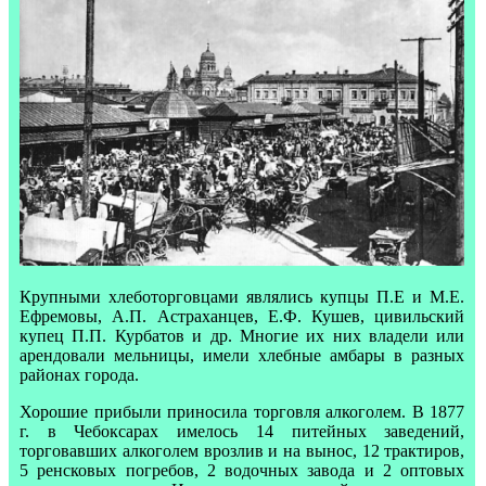
Крупными хлеботорговцами являлись купцы П.Е и М.Е.
Ефремовы, А.П. Астраханцев, Е.Ф. Кушев, цивильский
купец П.П. Курбатов и др. Многие их них владели или
арендовали мельницы, имели хлебные амбары в разных
районах города.
Хорошие прибыли приносила торговля алкоголем. В 1877
г. в Чебоксарах имелось 14 питейных заведений,
торговавших алкоголем врозлив и на вынос, 12 трактиров,
5 ренсковых погребов, 2 водочных завода и 2 оптовых