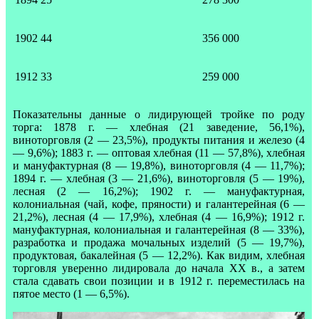
1902
44
356 000
1912
33
259 000
Показательны данные о лидирующей тройке по роду
торга: 1878 г. — хлебная (21 заведение, 56,1%),
виноторговля (2 — 23,5%), продукты пита­ния и железо (4
— 9,6%); 1883 г. — оптовая хлебная (11 — 57,8%), хлебная
и мануфактурная (8 — 19,8%), виноторговля (4 — 11,7%);
1894 г. — хлеб­ная (3 — 21,6%), виноторговля (5 — 19%),
лесная (2 — 16,2%); 1902 г. — мануфактурная,
колониальная (чай, кофе, пряности) и галантерейная (6 —
21,2%), лесная (4 — 17,9%), хлебная (4 — 16,9%); 1912 г.
мануфактурная, колониальная и галантерейная (8 — 33%),
разработка и продажа мочаль­ных изделий (5 — 19,7%),
продуктовая, бакалейная (5 — 12,2%). Как ви­дим, хлебная
торговля уверенно лидировала до начала XX в., а затем
стала сдавать свои позиции и в 1912 г. переместилась на
пятое место (1 — 6,5%).