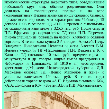
экономические структуры закрытого типа, объединявшие
небольшой круг лиц, обычно родственников. Они
делились на товарищества полные и на вере
(коммандитные). Первые занимали нишу среднего бизнеса,
прежде всего торговли, что характерно для Чебоксар. 15
декабря 1906 г. основан ТД «П.Е. Ефремов с сыновьями»
со складочным капиталом в 325,5 тыс. руб. После смерти
П.Е. Ефремова распорядителем ТД стал Н.П. Ефремов.
Фирма специализи¬ровалась на лесной, хлебной и соляной
торговле. В те же годы купцы 2-й гильдии Алексей, Петр,
Владимир Николаевичи Иевлевы и жена Алексея В.М.
Иевлева учредили ТД «Наследники Н.И. Иевлева и К°».
Капитал ТД составлял 10 тыс. руб., предмет торга —
мануфактура и др. товары. Фирма имела предприятия в
Чебоксарах и Цивильске. В 1910-е гг. лесоторговец,
крестьянин д.Марково Нижегородской губернии. Д.Я.
Маркелов основал ТД «Денис Маркелов и жена» с
уставным капиталом 15 тыс. руб. В те же годы
действовали торговые дома «А.П. Игумнов с сыном и К0»,
«А.А. Дряблова и К0», «Братья В.В. и И.В. Макарычевы».