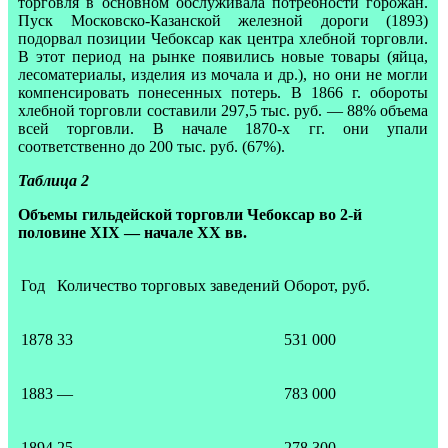
торговля в основном обслуживала потребности горожан.
Пуск Московско-Казанской железной дороги (1893)
подорвал позиции Чебок­сар как центра хлебной торговли.
В этот период на рынке появились но­вые товары (яйца,
лесоматериалы, изделия из мочала и др.), но они не могли
компенсировать понесенных потерь. В 1866 г. обороты
хлебной тор­говли составили 297,5 тыс. руб. — 88% объема
всей торговли. В начале 1870-х гг. они упали
соответственно до 200 тыс. руб. (67%).
Таблица 2
Объемы гильдейской торговли Чебоксар во 2-й
половине XIX — начале XX вв.
Год
Количество торговых заведений
Оборот, руб.
1878
33
531 000
1883
—
783 000
1894
25
278 300