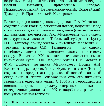
водочных склада. Интересно, что питейные заведения
носили названия, присвоенные народом:
Нижнескородумский, Верхнескородумский, Соловейский,
Трактирный, Притыкинский, Кологривский.
В этот период в виноторговле лидировала Е.А. Мясникова,
содержав¬шая трактир, ренсковый погреб, водочный завод
с оптовым складом и питейных заведения (вместе с мужем,
жандармским ротмистром АК. Мясниковым, она владела
винокуренным заводом в Тобольской губернии). Купцу
И.С. Натарову принадлежало 2 питейных заведения и 3
трактира, купчихе С.И. Таланцевой — по одному
питейному заведению, водочному заводу и оптовому
складу. В начале XX в. питейные заведения имели
цивильский купец П.Ф. Зарубин, купцы Н.И. Иевлев и
Ф.М. Дряблов, ме¬щанка Мариинского Посада А.И.
Вельская и др. Торговый дом «Булыгин и сын» (Казань)
содержал в городе трактир, ренсковый погреб и оптовый
склад вина и спирта, снабжавший сеть его питейных
заведений в окрестных уездах. С 1880-х гг. городская дума
вводила запреты на продажу спиртных напитков на
определенных улицах, а в 1907 г. подобные ограничения
коснулись пивной торговли.
В 1910-е гг. пивом торговали полтора десятка человек.