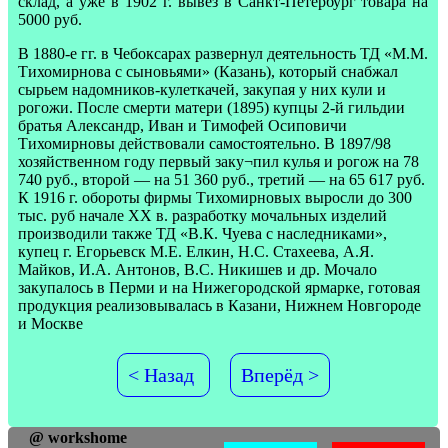
склад, а уже в 1902 г. вывез в Санкт-Петербург товара на
5000 руб.
В 1880-е гг. в Чебоксарах развернул деятельность ТД «М.М.
Тихомирнова с сыновьями» (Казань), который снабжал
сырьем надомников-кулеткачей, закупая у них кули и
рогожи. После смерти матери (1895) купцы 2-й гильдии
братья Александр, Иван и Тимофей Осиповичи
Тихомирновы действовали самостоятельно. В 1897/98
хозяйственном году первый заку¬пил кулья и рогож на 78
740 руб., второй — на 51 360 руб., третий — на 65 617 руб.
К 1916 г. обороты фирмы Тихомирновых выросли до 300
тыс. руб начале XX в. разработку мочальных изделий
производили также ТД «В.К. Чуева с наследниками»,
купец г. Егорьевск М.Е. Елкин, Н.С. Стахеева, А.Я.
Майков, И.А. Антонов, B.C. Никишев и др. Мочало
закупалось в Перми и на Нижегородской ярмарке, готовая
продукция реализовывалась в Казани, Нижнем Новгороде
и Москве
< Назад
Вперёд >
@ workshome