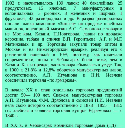
1902 г. насчитывалось 139 лавок: 40 бакалейных, 25
продуктовых, 15 хлебных, 7 мануфактурных и
колониальных, 3 рыбных, 3 железных и шорных, 1
фруктовая, 42 разнородных и др. В разряд разнородных
попали: лавка компании «Зингер» по продаже швейных
машинок, ювелирный магазин А.С. Самсонова с товаром
из Мос¬квы, Казани, Н.Новгорода, лавки по продаже
керосина, табака и спичек В.П. Геронтьева, А.Г. и М.Г.
Матижевых и др. Торговцы закупали товар оптом в
Москве и на Нижегородской ярмарке, реализуя его с
розничной наценкой в 10%, поэтому, как отмечали
современники, цены в Чебоксарах были ниже, чем в
Казани. Как и прежде, часть товара сбывалась в уезде. Так,
в 1900 г. 21,8% и 12,8% оборотов мануфактурных лавок,
соответственно, А.П. Игумнова и Н.И. Иевлева
обеспечила торговля «по ярмаркам».
В начале XX в. стаж отдельных торговых предприятий
достиг 50— 100 лет. Скажем, мануфактурная торговля
А.П. Игумнова, Ф.М. Дряблова и сыновей Н.И. Иевлева
вела свою историю соответственно с 1873—1855— 1815
гг., хлебная и соляная торговля купцов Ефремовых — с
1840 г.
В XX в. в Чебоксарах возникли торговые дома (ТД) —