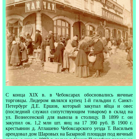
С конца XIX в. в Чебоксарах обосновались яичные
торговцы. Лидером являлся купец 1-й гильдии г. Санкт-
Петербург Д.Е. Ершов, который закупал яйца и овес
(последний служил сопутствующим товаром) в склад на
ул. Вознесенской для вывоза в столицу. В 1899 г. он
закупил ок. 1,2 млн шт. яиц на 17 390 руб. В 1900 г.
крестьянин д. Атлашево Чебоксарского уезда Т. Васильев
арендовал дом Шаровых на Базарной площади под яичный