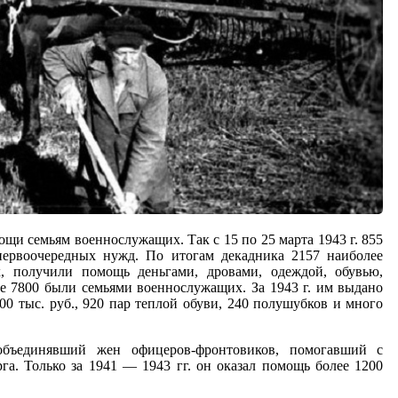
щи семьям военнослужащих. Так с 15 по 25 марта 1943 г. 855
первоочередных нужд. По итогам декадника 2157 наиболее
, получили помощь деньгами, дровами, одеждой, обувью,
лее 7800 были семьями военнослужащих. За 1943 г. им выдано
 тыс. руб., 920 пар теплой обуви, 240 полушубков и много
 объединявший жен офицеров-фронтовиков, помогавший с
га. Только за 1941 — 1943 гг. он оказал помощь более 1200