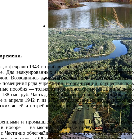
времени.
., к февралю 1943 г. прибавилось до 25 тыс. эвакуированных.
. Для эвакуированных заложили 2 дома, но строительство
иалов. Возводились дома и общежития для рабочих новых и
 помещения ряда учреждений и организаций, осуществлялось
ые пособия — только за первые четыре месяца войны около
 138 тыс. руб. Часть детей дошкольного возраста устраивали в
е в апреле 1942 г. из 3753 эвакуированных трудоспособного
тских яслей и потребности в них населения в основном были
ственными и промышленными товарами. В августе—сентябре
я, в ноябре — на мясные и рыбные продукты, жиры, крупы,
1 г. Частично облегчали ситуацию предприятия общественного
стемы военторга, ОРСов. Если в 1940 г. в городе имелось 5—6