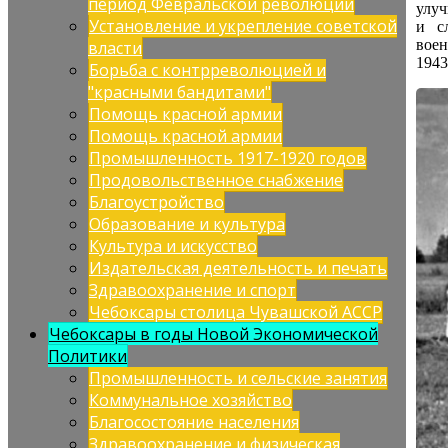
период Февральской революции
улуч
Установление и укрепление советской
и с
воен
власти
1943
Борьба с контрреволюцией и
"красными бандитами"
Помощь красной армии
Помощь красной армии
Промышленность 1917-1920 годов
Продовольственное снабжение
Благоустройство
Образование и культура
Культура и искусство
Издательская деятельность и печать
Здравоохранение и спорт
Чебоксары столица Чувашской АССР
Чебоксары в годы Новой Экономической
Политики
Промышленность и сельские занятия
Коммунальное хозяйство
Благосостояние населения
Здравоохранение и физическая