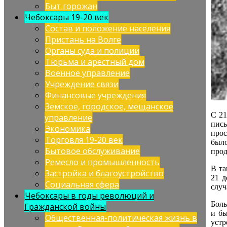
Быт горожан
Чебоксары 19-20 век
Состав и положение населения
Пристань на Волге
Органы суда и полиции
Тюрьма и арестный дом
Военное управление
Учреждение связи
Финансовые учреждения
Земское, городское, мещанское
С 21
управление
пись
Экономика
прос
Торговля 19-20 век
было
Бытовое обслуживание
прод
Ремесло и промышленность
В та
Застройка и благоустройство
21 д
Социальная сфера
случ
Чебоксары в годы революций и
Боль
Гражданской войны
и бы
Общественная-политическая жизнь в
устр