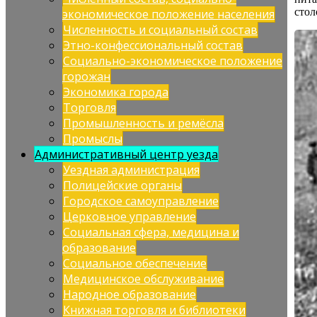
стол
экономическое положение населения
Численность и социальный состав
Этно-конфессиональный состав
Социально-экономическое положение
горожан
Экономика города
Торговля
Промышленность и ремёсла
Промыслы
Административный центр уезда
Уездная администрация
Полицейские органы
Городское самоуправление
Церковное управление
Социальная сфера, медицина и
образование
Социальное обеспечение
Медицинское обслуживание
Народное образование
Книжная торговля и библиотеки