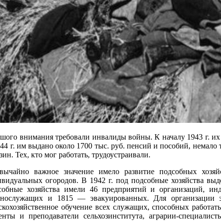
шого внимания требовали инвалиды войны. К началу 1943 г. их п
4 г. им выдано около 1700 тыс. руб. пенсий и пособий, немало
зин. Тех, кто мог работать, трудоустраивали.
звычайно важное значение имело развитие подсобных хозя
видуальных огородов. В 1942 г. под подсобные хозяйства выд
собные хозяйства имели 46 предприятий и организаций, ин
ннослужащих и 1815 — эвакуированных. Для организации эф
скохозяйственное обучение всех служащих, способных работать
енты и преподаватели сельхозинститута, аграрии-специалист