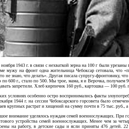
 ноября 1943 г. в связи с нехваткой зерна на 100 г были уреза
ме мужу на фронт одна жительница Чебоксар сетовала, что «п
то не знаю, что делать». Другая писала супругу-фронтовику, что
 по 600 г., стало по 500. Мы трое, мама, я и Верочка, получаем 90
авать запретили. Хлеб кирпичик 160 руб., картошка — 100 руб. п
ких условиях особенно остро воспринимались факты злоупотре
екабря 1944 г. на сессии Чебоксарского горсовета было отмечен
аев крупных растрат и хищений на сумму почти в 75 тыс. руб., а 
шое внимание уделялось нуждам семей военнослужащих. При го
тового устройства семей военнослужащих. Менее чем за четыр
оены на работу, в детские сады и ясли приняты 476 детей. 2