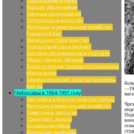
Образование и наука
Высшее образование
Научные исследования
Литература и искусство
Жилищно-коммунальное хозяйство.
Городской быт
Жилищное строительство
Благоустройство и бюджет
Бытовое обслуживание и торговля
Общественное питание
Благосостояние граждан и социальное
обеспечение
Здравоохранение, культурная жизнь,
Боль
физ-ра
—194
Чебоксары в 1964-1991 году
мага
Застройка и благоустройство города
Чре
Жилищно коммунальное хозяйство
инди
Памятники, экология
Под
Транспорт, дороги
вое
Социальная сфера
сель
студ
Жилищная проблема