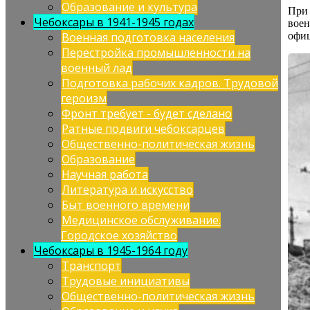
Образование и культура
При
Чебоксары в 1941-1945 годах
вое
Военная подготовка населения
офиц
Перестройка промышленности на
военный лад
Подготовка рабочих кадров. Трудовой
героизм
Фронт требует - будет сделано
Ратные подвиги чебоксарцев
Общественно-политическая жизнь
Образование
Научная работа
Литература и искусство
Быт военного времени
Медицинское обслуживание.
Городское хозяйство
Чебоксары в 1945-1964 году
Транспорт
Трудовые инициативы
Общественно-политическая жизнь