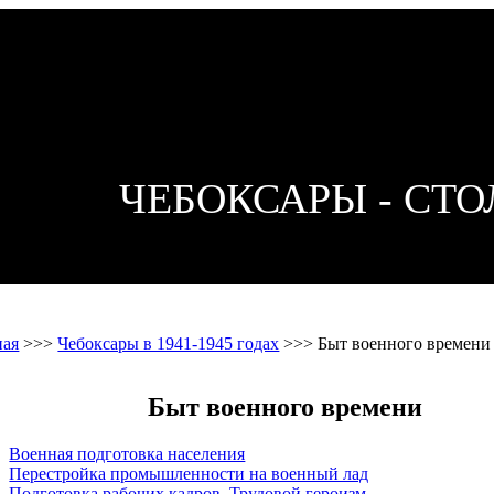
ЧЕБОКСАРЫ - СТ
ная
>>>
Чебоксары в 1941-1945 годах
>>>
Быт военного времени
Быт военного времени
Военная подготовка населения
Перестройка промышленности на военный лад
Подготовка рабочих кадров. Трудовой героизм