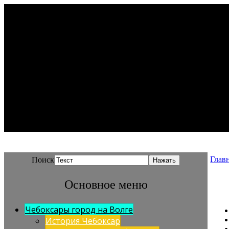
Глав
Поиск
Основное меню
Чебоксары город на Волге
История Чебоксар