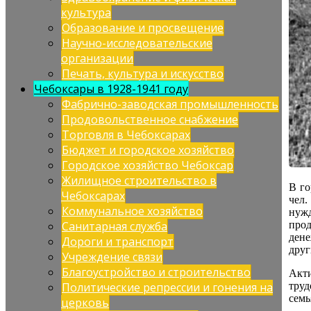
культура
Образование и просвещение
Научно-исследовательские
организации
Печать, культура и искусство
Чебоксары в 1928-1941 году
Фабрично-заводская промышленность
Продовольственное снабжение
Торговля в Чебоксарах
Бюджет и городское хозяйство
Городское хозяйство Чебоксар
Жилищное строительство в
В го
Чебоксарах
чел
Коммунальное хозяйство
нуж
Санитарная служба
прод
дене
Дороги и транспорт
друг
Учреждение связи
Благоустройство и строительство
Акт
Политические репрессии и гонения на
труд
семь
церковь