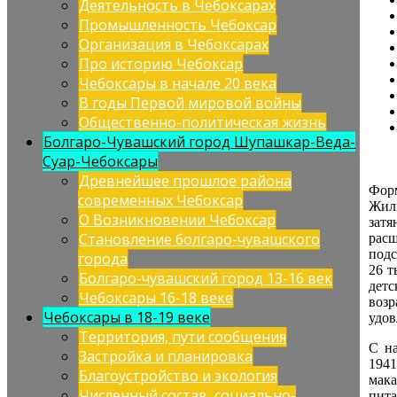
Деятельность в Чебоксарах
Промышленность Чебоксар
Организация в Чебоксарах
Про историю Чебоксар
Чебоксары в начале 20 века
В годы Первой мировой войны
Общественно-политическая жизнь
Болгаро-Чувашский город Шупашкар-Веда-
Суар-Чебоксары
Древнейшее прошлое района
Форм
современных Чебоксар
Жил
О Возникновении Чебоксар
затя
Становление болгаро-чувашского
расш
подс
города
26 т
Болгаро-чувашский город 13-16 век
детс
Чебоксары 16-18 веке
возр
Чебоксары в 18-19 веке
удов
Территория, пути сообщения
С н
Застройка и планировка
1941
Благоустройство и экология
мака
Численный состав, социально-
пита