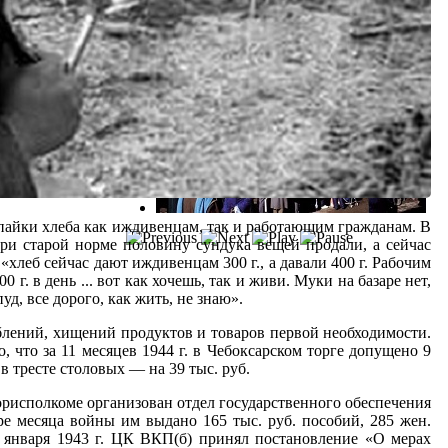
ны пайки хлеба как иждивенцам, так и работающим гражданам. В
ри старой норме половину сундука вещей продали, а сейчас
 «хлеб сейчас дают иждивенцам 300 г., а давали 400 г. Рабочим
0 г. в день ... вот как хочешь, так и живи. Муки на базаре нет,
уд, все дорого, как жить, не знаю».
блений, хищений продуктов и товаров первой необходимости.
о, что за 11 месяцев 1944 г. в Чебоксарском торге допущено 9
в тресте столовых — на 39 тыс. руб.
рисполкоме организован отдел государственного обеспечения
е месяца войны им выдано 165 тыс. руб. пособий, 285 жен.
2 января 1943 г. ЦК ВКП(б) принял постановление «О мерах