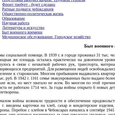
Фронт требует - будет сделано
Ратные подвиги чебоксарцев
Общественно-политическая жизнь
Образование
Научная работа
Литература и искусство
Быт военного времени
Медицинское обслуживание. Городское хозяйство
Быт военного 
ы социальной помощи. В 1939 г. в городе проживал 31 тыс. чел
ищная же площадь осталась практически на довоенном уровне
нулось в связи с нехваткой рабочих рук, транспорта, матер
иряющихся предприятий. Для размещения людей освобождались
еление к старожилам. Многим прибывшим выдавались квартирн
ыс. руб. В 1942 г. 1161 семье эвакуированных было выдано более
кие ясли, но мест хватало не всем. Во многом по этой причин
аста не работало 1714 чел. За годы войны открыто 6 новых де
летворены.
ачалом войны возникли трудности в обеспечении продоволь
 г. введены карточки на хлеб, сахар и кондитерские издели
роны. Перебои с хлебом в Чебоксарах начались в сентябре 194
ния, сеть которых расширялась за счет заводских столовых, си