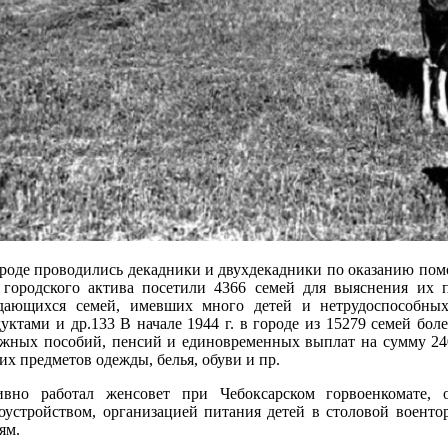
роде проводились декадники и двухдекадники по оказанию помо
. городского актива посетили 4366 семей для выяснения их 
дающихся семей, имевших много детей и нетрудоспособных
уктами и др.133 В начале 1944 г. в городе из 15279 семей бо
жных пособий, пенсий и единовременных выплат на сумму 2400
их предметов одежды, белья, обуви и пр.
ивно работал женсовет при Чебоксарском горвоенкомате,
оустройством, организацией питания детей в столовой воентор
ям.