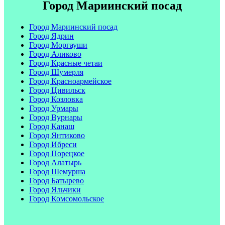
Город Мариинский посад
Город Мариинский посад
Город Ядрин
Город Моргауши
Город Аликово
Город Красные четаи
Город Шумерля
Город Красноармейское
Город Цивильск
Город Козловка
Город Урмары
Город Вурнары
Город Канаш
Город Янтиково
Город Ибреси
Город Порецкое
Город Алатырь
Город Шемурша
Город Батырево
Город Яльчики
Город Комсомольское