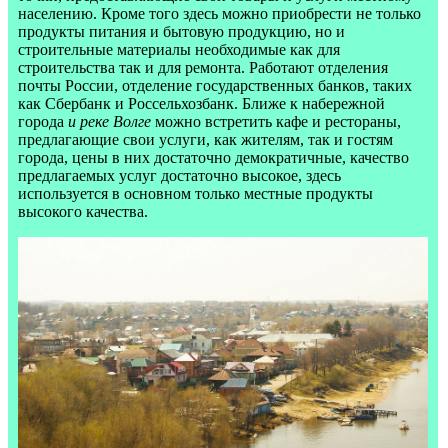
населению. Кроме того здесь можно приобрести не только
продукты питания и бытовую продукцию, но и
строительные материалы необходимые как для
строительства так и для ремонта. Работают отделения
почты России, отделение государственных банков, таких
как Сбербанк и Россельхозбанк. Ближе к набережной
города
и реке Волге
можно встретить кафе и рестораны,
предлагающие свои услуги, как жителям, так и гостям
города, цены в них достаточно демократичные, качество
предлагаемых услуг достаточно высокое, здесь
используется в основном только местные продукты
высокого качества.