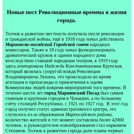
Новые пост Революционные времена в жизни
города.
Толчок к развитию местность получила после революции
и гражданской войны, ещё в 1918 году начал действовать
Мариинско-посадский Городской совет
народных
комиссаров. Также в 18 году начал функционировать
драматический кружок в здании народного дома
впоследствии ставший народным театром, в 1919 году
здесь
агитировала Надежда Константиновна Крупская
,
который являлась супругой вождя Революции
Владимировича Ленина, это происходило во время
агитация и пропаганды и привлечения к идеям
Коммунизма людей вовремя мероприятий того времени. В
течение шести лет
город Мариинский Посад
был самым
главным и крупным городом в Чувашии, а по большому
счёту столицей Республики, с 1921 по 1927 год.
В этот год
город получил статус административного центра, это
случилось из-за образования
Марпосадского района
,
количество жителей в тот момент составляла более 42000
человек, и руководителем новообразования стал наркомом
Степанов. Толчок к развитию города дали планы первых