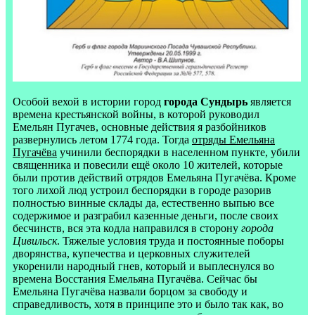
Особой вехой в истории город
города Сундырь
является
времена крестьянской войны, в которой руководил
Емельян Пугачев, основные действия я разбойников
развернулись летом 1774 года. Тогда
отряды Емельяна
Пугачёва
учинили беспорядки в населенном пункте, убили
священника и повесили ещё около 10 жителей, которые
были против действий отрядов Емельяна Пугачёва. Кроме
того лихой люд устроил беспорядки в городе разорив
полностью винные склады да, естественно выпью все
содержимое и разграбил казенные деньги, после своих
бесчинств, вся эта кодла направился в сторону
города
Цивильск
. Тяжелые условия труда и постоянные поборы
дворянства, купечества и церковных служителей
укоренили народный гнев, который и выплеснулся во
времена Восстания Емельяна Пугачёва. Сейчас бы
Емельяна Пугачёва назвали борцом за свободу и
справедливость, хотя в принципе это и было так как, во