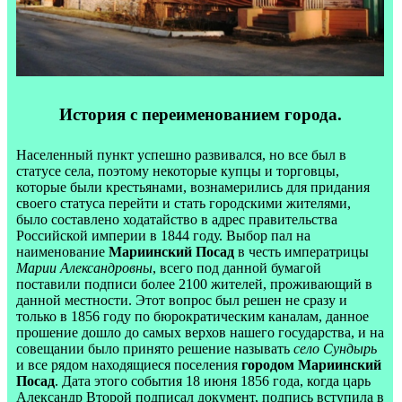
История с переименованием города.
Населенный пункт успешно развивался, но все был в
статусе села, поэтому некоторые купцы и торговцы,
которые были крестьянами, вознамерились для придания
своего статуса перейти и стать городскими жителями,
было составлено ходатайство в адрес правительства
Российской империи в 1844 году. Выбор пал на
наименование
Мариинский Посад
в честь императрицы
Марии Александровны
, всего под данной бумагой
поставили подписи более 2100 жителей, проживающий в
данной местности. Этот вопрос был решен не сразу и
только в 1856 году по бюрократическим каналам, данное
прошение дошло до самых верхов нашего государства, и на
совещании было принято решение называть
село Сундырь
и все рядом находящиеся поселения
городом Мариинский
Посад
. Дата этого события 18 июня 1856 года, когда царь
Александр Второй подписал документ, подпись вступила в