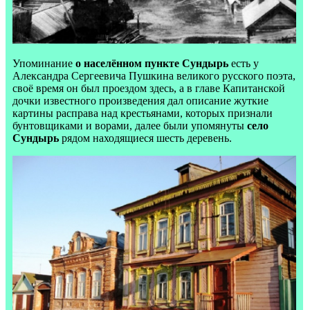
Упоминание
о населённом пункте Сундырь
есть у
Александра Сергеевича Пушкина великого русского поэта,
своё время он был проездом здесь, а в главе Капитанской
дочки известного произведения дал описание жуткие
картины расправа над крестьянами, которых признали
бунтовщиками и ворами, далее были упомянуты
село
Сундырь
рядом находящиеся шесть деревень.