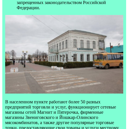
запрещенных законодательством Российской
Федерации.
В населенном пункте работают более 50 разных
предприятий торговли и услуг, функционирует сетевые
магазины сетей Магнит и Пятерочка, фирменные
магазины Звениговского и Йошкар-Олинского
мясокомбинатов, а также другие популярные торговые
точки, предоставляющие свои товары и услуги местному