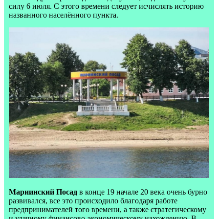
силу 6 июля. С этого времени следует исчислять историю
названного населённого пункта.
Мариинский Посад
в конце 19 начале 20 века очень бурно
развивался, все это происходило благодаря работе
предпринимателей того времени, а также стратегическому
и удачному финансово-экономическому нахождению. В