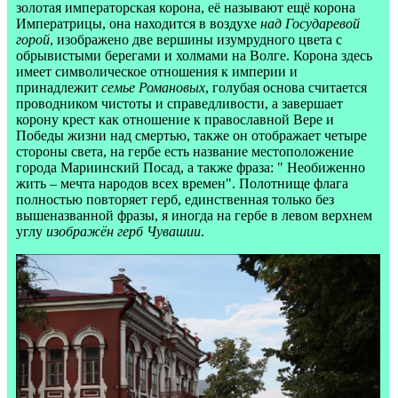
золотая императорская корона, её называют ещё корона
Императрицы, она находится в воздухе
над Государевой
горой
, изображено две вершины изумрудного цвета с
обрывистыми берегами и холмами на Волге. Корона здесь
имеет символическое отношения к империи и
принадлежит
семье Романовых
, голубая основа считается
проводником чистоты и справедливости, а завершает
корону крест как отношение к православной Вере и
Победы жизни над смертью, также он отображает четыре
стороны света, на гербе есть название местоположение
города Мариинский Посад, а также фраза: " Необиженно
жить – мечта народов всех времен". Полотнище флага
полностью повторяет герб, единственная только без
вышеназванной фразы, я иногда на гербе в левом верхнем
углу
изображён герб Чувашии
.