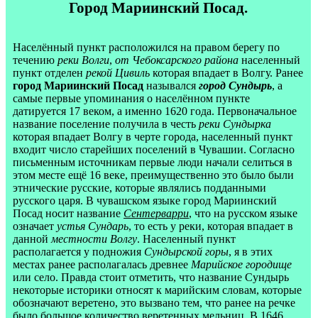
Город Мариинский Посад.
Населённый пункт расположился на правом берегу по
течению
реки Волги
,
от Чебоксарского района
населенный
пункт отделен
рекой Цивиль
которая впадает в Волгу. Ранее
город Мариинский Посад
назывался
город Сундырь
, а
самые первые упоминания о населённом пункте
датируется 17 веком, а именно 1620 года. Первоначальное
название поселение получила в честь
реки Сундырка
которая впадает Волгу в черте города, населенный пункт
входит число старейших поселений в Чувашии. Согласно
письменным источникам первые люди начали селиться в
этом месте ещё 16 веке, преимущественно это было были
этнические русские, которые являлись подданными
русского царя. В чувашском языке город Мариинский
Посад носит название
Сентерварри
, что на русском языке
означает
устья Сундарь
, то есть у реки, которая впадает в
данной
местности Волгу
. Населенный пункт
располагается у подножия
Сундырской горы
, я в этих
местах ранее располагалась древнее
Марийское городище
или село. Правда стоит отметить, что название Сундырь
некоторые историки относят к марийским словам, которые
обозначают веретено, это вызвано тем, что ранее на речке
было большое количество веретенных мельниц. В 1646