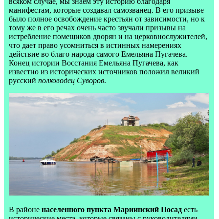
всяком случае, мы знаем эту историю благодаря
манифестам, которые создавал самозванец. В его призыве
было полное освобождение крестьян от зависимости, но к
тому же в его речах очень часто звучали призывы на
истребление помещиков дворян и на церковнослужителей,
что дает право усомниться в истинных намерениях
действие во благо народа самого Емельяна Пугачева.
Конец истории Восстания Емельяна Пугачева, как
известно из исторических источников положил великий
русский
полководец Суворов
.
В районе
населенного пункта Мариинский Посад
есть
исторические места, которые связаны с руководителями