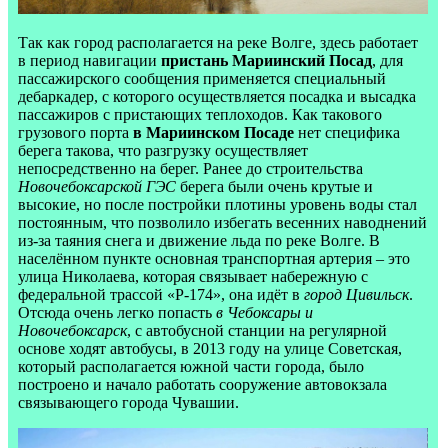
Так как город располагается на реке Волге, здесь работает
в период навигации
пристань Мариинский Посад
, для
пассажирского сообщения применяется специальный
дебаркадер, с которого осуществляется посадка и высадка
пассажиров с пристающих теплоходов. Как такового
грузового порта
в Мариинском Посаде
нет специфика
берега такова, что разгрузку осуществляет
непосредственно на берег. Ранее до строительства
Новочебоксарской ГЭС
берега были очень крутые и
высокие, но после постройки плотины уровень воды стал
постоянным, что позволило избегать весенних наводнений
из-за таяния снега и движение льда по реке Волге. В
населённом пункте основная транспортная артерия – это
улица Николаева, которая связывает набережную с
федеральной трассой «Р-174», она идёт в
город Цивильск
.
Отсюда очень легко попасть
в Чебоксары и
Новочебоксарск
, с автобусной станции на регулярной
основе ходят автобусы, в 2013 году на улице Советская,
который располагается южной части города, было
построено и начало работать сооружение автовокзала
связывающего города Чувашии.