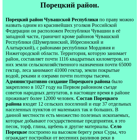
Порецкий район.
Порецкий район Чувашской Республики
по праву можно
назвать одним из красивейших уголков Российской
Федерации он расположен Республики Чувашии в её
западной части, граничит кроме районов Чувашской
Республики (Шумерлинский, Ибресинский и
Алатырский), с районами республики Мордовия и
Нижегородской области. Территория, которую занимает
район, составляет почти 1116 квадратных километров, из
них земли сельскохозяйственного назначения почти 65000
гектар, леса занимают 41000 гектар, земли покрытые
водой, реками и озерами почти полторы тысячи.
Административно создание Порецкого района
было
закреплено в 1027 году на Первом районном съезде
советов народных депутатов, в настоящее время в районе
проживает более 12000 человек.
Состав Порецкого
района
входят 12 сельских поселений и еще 37 отдельных
населенных пунктов от маленьких так и больших. В
данной местности есть множество полезных ископаемых,
которые добывают государственные предприятия, я это
песок, торф, глина, щебень и другие материалы.
Село
Порецкое
построено на высоком берегу реки Суры, что
ограждает постройки от весенних разливов реки в