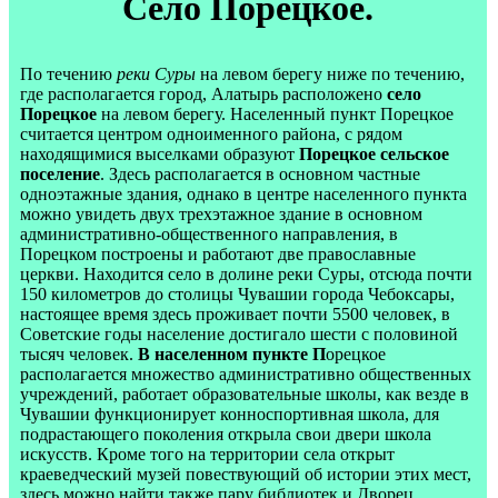
Село Порецкое.
По течению
реки Суры
на левом берегу ниже по течению,
где располагается город, Алатырь расположено
село
Порецкое
на левом берегу. Населенный пункт Порецкое
считается центром одноименного района, с рядом
находящимися выселками образуют
Порецкое сельское
поселение
. Здесь располагается в основном частные
одноэтажные здания, однако в центре населенного пункта
можно увидеть двух трехэтажное здание в основном
административно-общественного направления, в
Порецком построены и работают две православные
церкви. Находится село в долине реки Суры, отсюда почти
150 километров до столицы Чувашии города Чебоксары,
настоящее время здесь проживает почти 5500 человек, в
Советские годы население достигало шести с половиной
тысяч человек.
В населенном пункте П
орецкое
располагается множество административно общественных
учреждений, работает образовательные школы, как везде в
Чувашии функционирует конноспортивная школа, для
подрастающего поколения открыла свои двери школа
искусств. Кроме того на территории села открыт
краеведческий музей повествующий об истории этих мест,
здесь можно найти также пару библиотек и Дворец