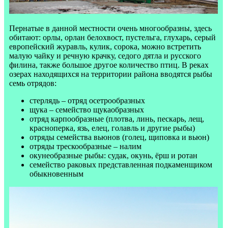
Пернатые в данной местности очень многообразны, здесь
обитают: орлы, орлан белохвост, пустельга, глухарь, серый
европейский журавль, кулик, сорока, можно встретить
малую чайку и речную крачку, седого дятла и русского
филина, также большое другое количество птиц. В реках
озерах находящихся на территории района вводятся рыбы
семь отрядов:
стерлядь – отряд осетрообразных
щука – семейство щукаобразных
отряд карпообразные (плотва, линь, пескарь, лещ,
красноперка, язь, елец, голавль и другие рыбы)
отряды семейства вьюнов (голец, щиповка и вьюн)
отряды трескообразные – налим
окунеобразные рыбы: судак, окунь, ёрш и ротан
семейство раковых представленная подкаменщиком
обыкновенным