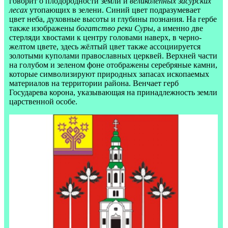
говорит о плодородности земли и
великолепных засурских
лесах
утопающих в зелени. Синий цвет подразумевает
цвет неба, духовные высоты и глубины познания. На гербе
также изображены
богатство реки Суры
, а именно две
стерляди хвостами к центру головами наверх, в черно-
желтом цвете, здесь жёлтый цвет также ассоциируется
золотыми куполами православных церквей. Верхней части
на голубом и зеленом фоне отображены серебряные камни,
которые символизируют природных запасах ископаемых
материалов на территории района. Венчает герб
Государева корона, указывающая на принадлежность земли
царственной особе.