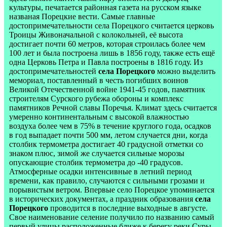
культуры, печатается районная газета на русском языке
названая Порецкие вести. Самые главные
достопримечательности села Порецкого считается церковь
Троицы Живоначальной с колокольней, её высота
достигает почти 60 метров, которая строилась более чем
100 лет и была построена лишь в 1856 году, также есть ещё
одна Церковь Петра и Павла построены в 1816 году. Из
достопримечательностей
села Порецкого
можно выделить
мемориал, поставленный в честь погибших воинов
Великой Отечественной войне 1941-45 годов, памятник
строителям Сурского рубежа обороны и комплекс
памятников Речной славы Поречья. Климат здесь считается
умеренно континентальным с высокой влажностью
воздуха более чем в 75% в течение круглого года, осадков
в год выпадает почти 500 мм, летом случается дни, когда
столбик термометра достигает 40 градусной отметки со
знаком плюс, зимой же случается сильные морозы
опускающие столбик термометра до -40 градусов.
Атмосферные осадки интенсивные в летний период
времени, как правило, случаются с сильными грозами и
порывистым ветром. Впервые село Порецкое упоминается
в исторических документах, а праздник образования
села
Порецкого
проводится в последние выходные в августе.
Свое наименование селение получило по названию самый
первый улицы расположенные ближе к берегу реки Суры,