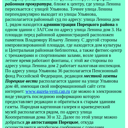
районная прокуратура
, ближе к центру, где улица Ленина
пересекается с улицей Ульянова. Точнее улица Ленина
перпендикулярно выходит из улицы Ульянова,
располагается районный суд по адресу: улица Ленина дом
1, рядом находится
администрация Порецкого района
в
одном здании с ЗАГСом по адресу улица Ленина дом 3. На
площади перед районной администрацией расположен
памятник Владимиру Ильичу Ленину. С другой стороны
импровизированной площади, где находится дом культуры
и Центральная районная библиотека, а также фитнес-центр
с тренажерами и спортивными залами, возле здания в
летнее время работают фонтаны, с этой же стороны по
адресу улица Ленина дом 2 работает налоговая инспекция.
По адресу улица Ульянова 36 располагается Пенсионный
фонд Российской Федерации, редакция
местной газеты
Порецкие вести
располагается здание на улице Ульянова
дом 48, имеющая свой информационный сайт сети
интернет:
www.gazeta-vesti.cap.ru
где можно в электронном
виде увидеть последнюю информацию которую
предоставляет редакции и обратиться к старым зданиям
газеты. Народная картинная галерея и краеведческий
музей располагается рядом, по адресу улица
Кооперативная дома 30 и 32. Далее по этой улице можно
добраться
до автостанции Порецкое
, откуда
осуществляется автобусное сообщение с городами