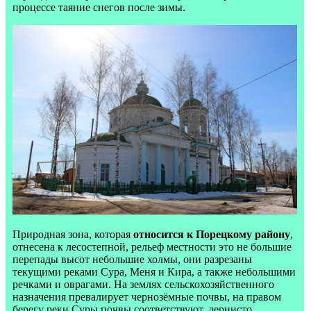
процессе таяние снегов после зимы.
Природная зона, которая
относится к Порецкому району
,
отнесена к лесостепной, рельеф местности это не большие
перепады высот небольшие холмы, они разрезаны
текущими реками Сура, Меня и Кира, а также небольшими
речками и оврагами. На землях сельскохозяйственного
назначения превалирует чернозёмные почвы, на правом
берегу реки Суры почвы соответствуют, дернисто