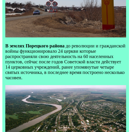
В землях Порецкого района
до революции и гражданской
войны функционировало 24 церкви которые
распространяли свою деятельность на 60 населенных
пунктов, сейчас после годов Советской власти действует
14 церковных учреждений, ранее упомянутые четыре
святых источника, в последнее время построено несколько
часовен.