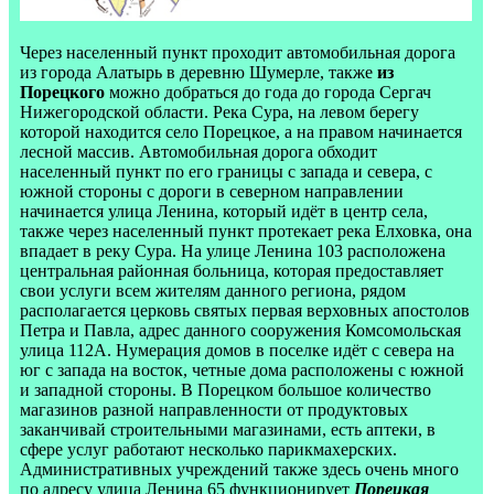
Через населенный пункт проходит автомобильная дорога
из города Алатырь в деревню Шумерле, также
из
Порецкого
можно добраться до года до города Сергач
Нижегородской области. Река Сура, на левом берегу
которой находится село Порецкое, а на правом начинается
лесной массив. Автомобильная дорога обходит
населенный пункт по его границы с запада и севера, с
южной стороны с дороги в северном направлении
начинается улица Ленина, который идёт в центр села,
также через населенный пункт протекает река Елховка, она
впадает в реку Сура. На улице Ленина 103 расположена
центральная районная больница, которая предоставляет
свои услуги всем жителям данного региона, рядом
располагается церковь святых первая верховных апостолов
Петра и Павла, адрес данного сооружения Комсомольская
улица 112A. Нумерация домов в поселке идёт с севера на
юг с запада на восток, четные дома расположены с южной
и западной стороны. В Порецком большое количество
магазинов разной направленности от продуктовых
заканчивай строительными магазинами, есть аптеки, в
сфере услуг работают несколько парикмахерских.
Административных учреждений также здесь очень много
по адресу улица Ленина 65 функционирует
Порецкая