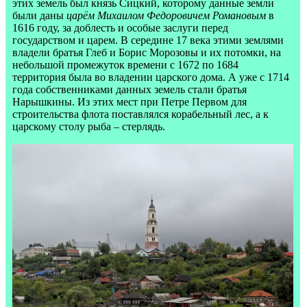
этих земель был князь Сицкий, которому данные земли
были даны
царём Михаилом Федоровичем Романовым
в
1616 году, за доблесть и особые заслуги перед
государством и царем. В середине 17 века этими землями
владели братья Глеб и Борис Морозовы и их потомки, на
небольшой промежуток времени с 1672 по 1684
территория была во владении царского дома. А уже с 1714
года собственниками данных земель стали братья
Нарышкины. Из этих мест при Петре Первом для
строительства флота поставлялся корабельный лес, а к
царскому столу рыба – стерлядь.