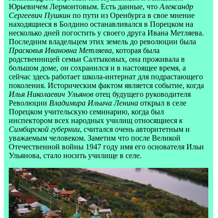
Юрьевичем Лермонтовым. Есть данные, что
Александр
Сергеевич Пушкин
по пути из Оренбурга в свое мнение
находящиеся в Болдино останавливался в Порецком на
несколько дней погостить у своего друга Ивана Метляева.
Последним владельцем этих земель до революции была
Прасковья Ивановна Метляева
, которая была
родственницей семьи Салтыковых, она проживала в
большом доме, он сохранился и в настоящее время, а
сейчас здесь работает школа-интернат для подрастающего
поколения. Историческим фактом является событие, когда
Илья Николаевич Ульянов
отец будущего руководителя
Революции
Владимира Ильича Ленина
открыл в селе
Порецком учительскую семинарию, когда был
инспектором всех народных училищ относящиеся
к
Симбирской губернии
, считался очень авторитетным и
уважаемым человеком. Заметим что после Великой
Отечественной войны 1947 году имя его основателя Ильи
Ульянова, стало носить училище в селе.