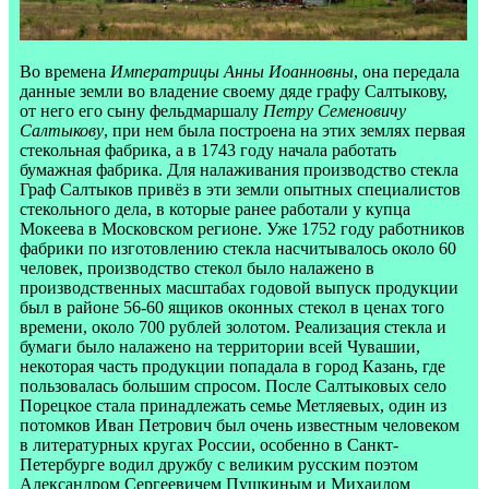
Во времена
Императрицы Анны Иоанновны
, она передала
данные земли во владение своему дяде графу Салтыкову,
от него его сыну фельдмаршалу
Петру Семеновичу
Салтыкову
, при нем была построена на этих землях первая
стекольная фабрика, а в 1743 году начала работать
бумажная фабрика. Для налаживания производство стекла
Граф Салтыков привёз в эти земли опытных специалистов
стекольного дела, в которые ранее работали у купца
Мокеева в Московском регионе. Уже 1752 году работников
фабрики по изготовлению стекла насчитывалось около 60
человек, производство стекол было налажено в
производственных масштабах годовой выпуск продукции
был в районе 56-60 ящиков оконных стекол в ценах того
времени, около 700 рублей золотом. Реализация стекла и
бумаги было налажено на территории всей Чувашии,
некоторая часть продукции попадала в город Казань, где
пользовалась большим спросом. После Салтыковых село
Порецкое стала принадлежать семье Метляевых, один из
потомков Иван Петрович был очень известным человеком
в литературных кругах России, особенно в Санкт-
Петербурге водил дружбу с великим русским поэтом
Александром Сергеевичем Пушкиным и Михаилом