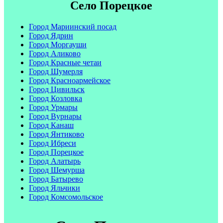
Село Порецкое
Город Мариинский посад
Город Ядрин
Город Моргауши
Город Аликово
Город Красные четаи
Город Шумерля
Город Красноармейское
Город Цивильск
Город Козловка
Город Урмары
Город Вурнары
Город Канаш
Город Янтиково
Город Ибреси
Город Порецкое
Город Алатырь
Город Шемурша
Город Батырево
Город Яльчики
Город Комсомольское