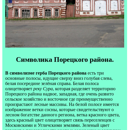
Символика Порецкого района.
В символизме герба Порецкого района
есть три
основные полосы, идущие сверху вниз голубая слева,
белая посередине зелёная справа. Белая полоса
олицетворяет
реку Сура
, которая разделяет территорию
Порецкого района надвое, западная, где очень развито
сельское хозяйство и восточное где преимущественно
произрастают лесные массивы. На белой полосе имеется
изображение ветки сосны, которые свидетельствуют о
лесном богатстве данного региона, ветка красного цвета,
здесь красный цвет олицетворяет связь переселенцев с
Московскими и Угличскими землями. Зеленый цвет