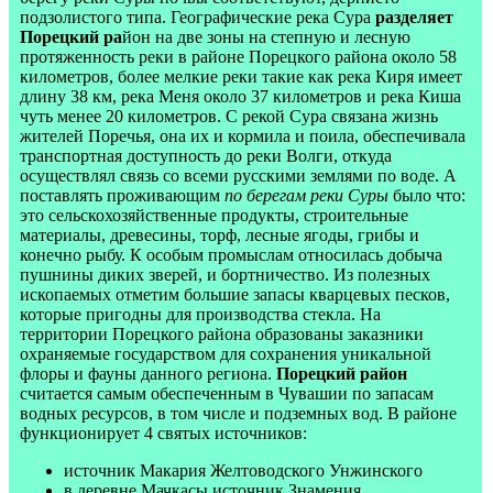
подзолистого типа. Географические река Сура
разделяет
Порецкий ра
йон на две зоны на степную и лесную
протяженность реки в районе Порецкого района около 58
километров, более мелкие реки такие как река Киря имеет
длину 38 км, река Меня около 37 километров и река Киша
чуть менее 20 километров. С рекой Сура связана жизнь
жителей Поречья, она их и кормила и поила, обеспечивала
транспортная доступность до реки Волги, откуда
осуществлял связь со всеми русскими землями по воде. А
поставлять проживающим
по берегам реки Суры
было что:
это сельскохозяйственные продукты, строительные
материалы, древесины, торф, лесные ягоды, грибы и
конечно рыбу. К особым промыслам относилась добыча
пушнины диких зверей, и бортничество. Из полезных
ископаемых отметим большие запасы кварцевых песков,
которые пригодны для производства стекла. На
территории Порецкого района образованы заказники
охраняемые государством для сохранения уникальной
флоры и фауны данного региона.
Порецкий район
считается самым обеспеченным в Чувашии по запасам
водных ресурсов, в том числе и подземных вод. В районе
функционирует 4 святых источников:
источник Макария Желтоводского Унжинского
в деревне Мачкасы источник Знамения