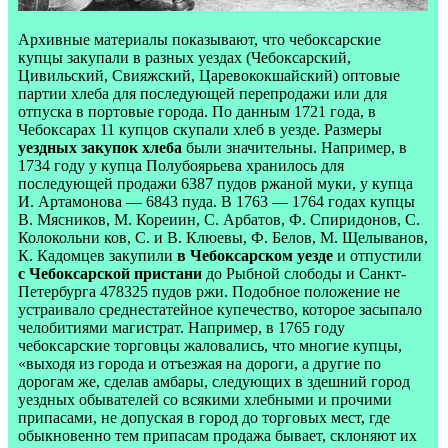
Архивные материалы показывают, что чебоксарские
купцы закупали в разных уездах (Чебоксарский,
Цивильский, Свияжский, Царевококшайский) оптовые
партии хлеба для последующей перепродажи или для
отпуска в портовые города. По данным 1721 года, в
Чебоксарах 11 купцов скупали хлеб в уезде. Размеры
уездных закупок хлеба
были значительны. Например, в
1734 году у купца Полубоярьева хранилось для
последующей продажи 6387 пудов ржаной муки, у купца
И. Артамонова — 6843 пуда. В 1763 — 1764 годах купцы
В. Мясников, М. Кореиин, С. Арбатов, Ф. Спиридонов, С.
Колокольни ков, С. и В. Клюевы, Ф. Белов, М. Щелыванов,
К. Кадомцев закупили
в Чебоксарском уезде
и отпустили
с Чебоксарской пристани
до Рыбной слободы и Санкт-
Петербурга 478325 пудов ржи. Подобное положение не
устраивало среднестатейное купечество, которое засыпало
челобитиями магистрат. Например, в 1765 году
чебоксарские торговцы жаловались, что многие купцы,
«выходя из города и отъезжая на дороги, а другие по
дорогам же, сделав амбары, следующих в здешний город
уездных обывателей со всякими хлебными и прочими
припасами, не допуская в город до торговых мест, где
обыкновенно тем припасам продажа бывает, склоняют их