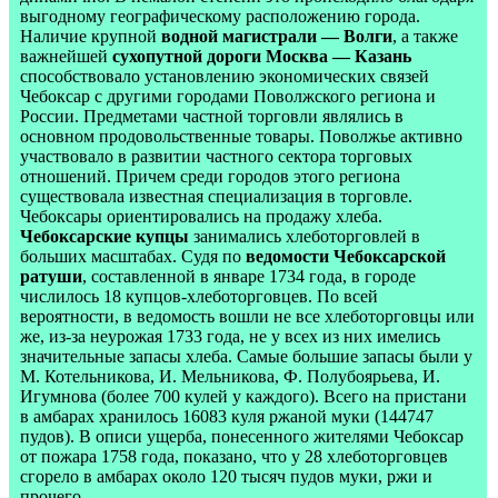
выгодному географическому расположению города.
Наличие крупной
водной магистрали — Волги
, а также
важнейшей
сухопутной дороги Москва — Казань
способствовало установлению экономических связей
Чебоксар с другими городами Поволжского региона и
России. Предметами частной торговли являлись в
основном продовольственные товары. Поволжье активно
участвовало в развитии частного сектора торговых
отношений. Причем среди городов этого региона
существовала известная специализация в торговле.
Чебоксары ориентировались на продажу хлеба.
Чебоксарские купцы
занимались хлеботорговлей в
больших масштабах. Судя по
ведомости Чебоксарской
ратуши
, составленной в январе 1734 года, в городе
числилось 18 купцов-хлеботорговцев. По всей
вероятности, в ведомость вошли не все хлеботорговцы или
же, из-за неурожая 1733 года, не у всех из них имелись
значительные запасы хлеба. Самые большие запасы были у
М. Котельникова, И. Мельникова, Ф. Полубоярьева, И.
Игумнова (более 700 кулей у каждого). Всего на пристани
в амбарах хранилось 16083 куля ржаной муки (144747
пудов). В описи ущерба, понесенного жителями Чебоксар
от пожара 1758 года, показано, что у 28 хлеботорговцев
сгорело в амбарах около 120 тысяч пудов муки, ржи и
прочего.