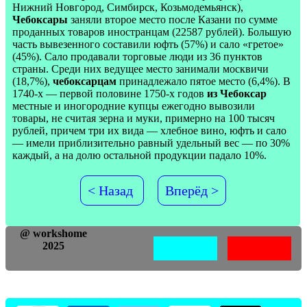
Нижний Новгород, Симбирск, Козьмодемьянск),
Чебоксары
заняли второе место после Казани по сумме
проданных товаров иностранцам (22587 рублей). Большую
часть вывезенного составили юфть (57%) и сало «гретое»
(45%). Сало продавали торговые люди из 36 пунктов
страны. Среди них ведущее место занимали москвичи
(18,7%),
чебоксарцам
принадлежало пятое место (6,4%). В
1740-х — первой половине 1750-х годов
из Чебоксар
местные и иногородние купцы ежегодно вывозили
товары, не считая зерна и муки, примерно на 100 тысяч
рублей, причем три их вида — хлебное вино, юфть и сало
— имели приблизительно равный удельный вес — по 30%
каждый, а на долю остальной продукции падало 10%.
< Назад
Вперёд >
@ workshome
2025