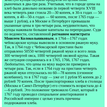
рыночных в два-три раза. Учитывая, что в городе цены на
хлеб были довольно низкими (в первой четверти XVIII
века четверть ржи стоила 20—30 копеек, в 30-х годах — 50
копеек, в 40—50-х годах — 60 копеек, после 1765 года —
выше 1 рубля), а в Москве и Петербурге превышали
указанные цены в три-четыре раза, неудивительно, что
купцы наживали большие капиталы на перепродаже. Судя
по ведомости, составленной
ратманом магистрата
Моисеем Колокольниковым
, в 1764—1767 годах
чебоксарские купцы вывозили в основном ржаную муку.
Так, в 1764 году с Чебоксарской пристани было
отправлено 50550 четвертей ржаной муки и всего лишь
300 четвертей овса, 1000 четвертей овсяной крупы. Такая
же ситуация сохранялась и в 1765, 1766, 1767 годах.
Любопытно, что цены на муку выросли примерно в
четыре раза. Так, если в 1764 году на пристани четверть
ржаной муки отпускалась по 60—78 копеек (сезонное
колебание), то в 1767 году — уже от 1 рубля 95 копеек до 2
рублей 70 копеек. После транспортировки хлеба в столицы
(Москва и Санкт-Петербург) его стоимость возрастала до 4
—6 рублей. Это положение тревожило Сенат, который в
1767 году проводил специальное анкетирование в
Российской империи с целью узнать причины
подорожания хлеба.