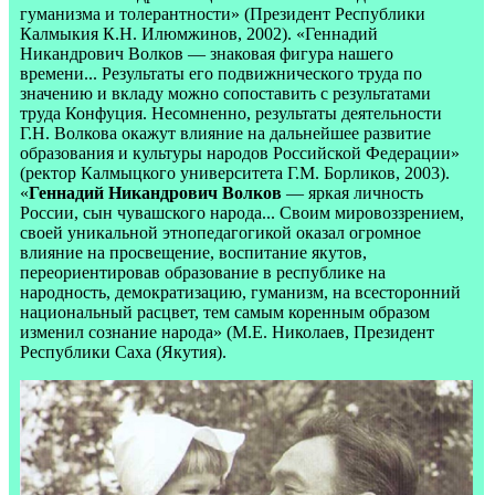
гуманизма и толерантности» (Президент Республики
Калмыкия К.Н. Илюмжинов, 2002). «Геннадий
Никандрович Волков — знаковая фигура нашего
времени... Результаты его подвижнического труда по
значению и вкладу можно сопоставить с результатами
труда Конфуция. Несомненно, результаты деятельности
Г.Н. Волкова окажут влияние на дальнейшее развитие
образования и культуры народов Российской Федерации»
(ректор Калмыцкого университета Г.М. Борликов, 2003).
«
Геннадий Никандрович Волков
— яркая личность
России, сын чувашского народа... Своим мировоззрением,
своей уникальной этнопедагогикой оказал огромное
влияние на просвещение, воспитание якутов,
переориентировав образование в республике на
народность, демократизацию, гуманизм, на всесторонний
национальный расцвет, тем самым коренным образом
изменил сознание народа» (М.Е. Николаев, Президент
Республики Саха (Якутия).