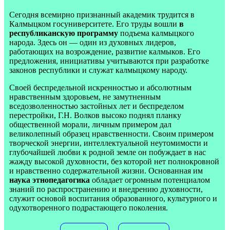
Сегодня всемирно признанный академик трудится в
Калмыцком госуниверситете. Его труды вошли
в
республиканскую программу
подъема калмыцкого
народа. Здесь он — один из духовных лидеров,
работающих на возрождение, развитие калмыков. Его
предложения, инициативы учитываются при разработке
законов республики и служат калмыцкому народу.
Своей беспредельной искренностью и абсолютным
нравственным здоровьем, не замутненным
вседозволенностью застойных лет и беспределом
перестройки, Г.Н. Волков высоко поднял планку
общественной морали, личным примером дал
великолепный образец нравственности. Своим примером
творческой энергии, интеллектуальной неутомимости и
глубочайшей любви к родной земле он побуждает в нас
жажду высокой духовности, без которой нет полнокровной
и нравственно содержательной жизни. Основанная им
наука этнопедагогика
обладает огромным потенциалом
знаний по распространению и внедрению духовности,
служит основой воспитания образованного, культурного и
одухотворенного подрастающего поколения.