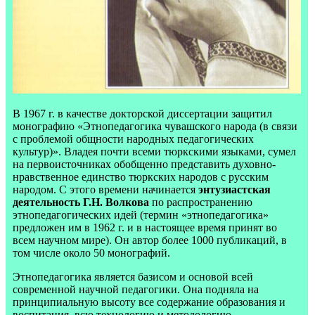
В 1967 г. в качестве докторской диссертации защитил
монографию «Этнопедагогика чувашского народа (в связи
с проблемой общности народных педагогических
культур)». Владея почти всеми тюркскими языками, сумел
на первоисточниках обобщенно представить духовно-
нравственное единство тюркских народов с русским
народом. С этого времени начинается
энтузиастская
деятельность Г.Н. Волкова
по распространению
этнопедагогических идей (термин «этнопедагогика»
предложен им в 1962 г. и в настоящее время принят во
всем научном мире). Он автор более 1000 публикаций, в
том числе около 50 монографий.
Этнопедагогика является базисом и основой всей
современной научной педагогики. Она подняла на
принципиальную высоту все содержание образования и
воспитания, всю технологию и методологию