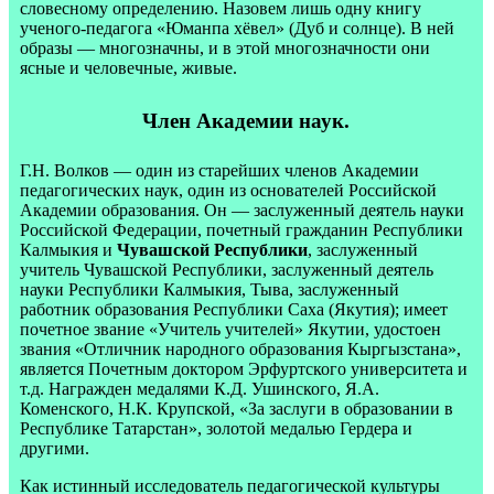
словесному определению. Назовем лишь одну книгу
ученого-педагога «Юманпа хёвел» (Дуб и солнце). В ней
образы — многозначны, и в этой многозначности они
ясные и человечные, живые.
Член Академии наук.
Г.Н. Волков — один из старейших членов Академии
педагогических наук, один из основателей Российской
Академии образования. Он — заслуженный деятель науки
Российской Федерации, почетный гражданин Республики
Калмыкия и
Чувашской Республики
, заслуженный
учитель Чувашской Республики, заслуженный деятель
науки Республики Калмыкия, Тыва, заслуженный
работник образования Республики Саха (Якутия); имеет
почетное звание «Учитель учителей» Якутии, удостоен
звания «Отличник народного образования Кыргызстана»,
является Почетным доктором Эрфуртского университета и
т.д. Награжден медалями К.Д. Ушинского, Я.А.
Коменского, Н.К. Крупской, «За заслуги в образовании в
Республике Татарстан», золотой медалью Гердера и
другими.
Как истинный исследователь педагогической культуры