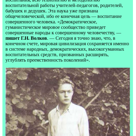
воспитательной работы учителей-педагогов, родителей,
бабушек и дедушек. Эта наука уже признана
общечеловеческой, ибо ее конечная цель — воспитание
совершенного человека. «Демократическое,
гуманистическое мировое сообщество приведет
совершенные народы к совершенному человечеству, —
пишет Г.Н. Волков
. — Сегодня я точно знаю, что, в
конечном счете, мировая цивилизация сохраняется именно
в системе народных, демократических, высокогуманных
воспитательных средств, призванных расширять,
углублять преемственность поколений».