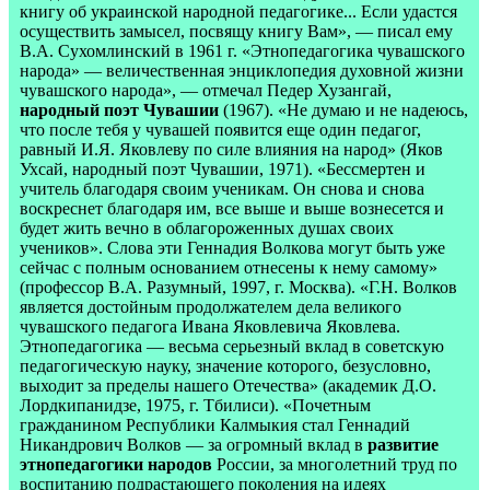
книгу об украинской народной педагогике... Если удастся
осуществить замысел, посвящу книгу Вам», — писал ему
В.А. Сухомлинский в 1961 г. «Этнопедагогика чувашского
народа» — величественная энциклопедия духовной жизни
чувашского народа», — отмечал Педер Хузангай,
народный поэт Чувашии
(1967). «Не думаю и не надеюсь,
что после тебя у чувашей появится еще один педагог,
равный И.Я. Яковлеву по силе влияния на народ» (Яков
Ухсай, народный поэт Чувашии, 1971). «Бессмертен и
учитель благодаря своим ученикам. Он снова и снова
воскреснет благодаря им, все выше и выше вознесется и
будет жить вечно в облагороженных душах своих
учеников». Слова эти Геннадия Волкова могут быть уже
сейчас с полным основанием отнесены к нему самому»
(профессор В.А. Разумный, 1997, г. Москва). «Г.Н. Волков
является достойным продолжателем дела великого
чувашского педагога Ивана Яковлевича Яковлева.
Этнопедагогика — весьма серьезный вклад в советскую
педагогическую науку, значение которого, безусловно,
выходит за пределы нашего Отечества» (академик Д.О.
Лордкипанидзе, 1975, г. Тбилиси). «Почетным
гражданином Республики Калмыкия стал Геннадий
Никандрович Волков — за огромный вклад в
развитие
этнопедагогики народов
России, за многолетний труд по
воспитанию подрастающего поколения на идеях