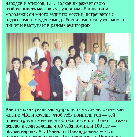
народов и этносов, Г.Н. Волков выражает свою
озабоченность массовым духовным обнищанием
молодежи; он много ездит по России, встречается с
педагогами и студентами, работниками педвузов, много
пишет и выступает в разных аудиториях.
Как глубока чувашская мудрость о смысле человеческой
жизни: «Если хочешь, чтоб тебя помнили год — сей
пшеницу, если хочешь, чтоб тебя помнили 10 лет — сажай
дерево, а если хочешь, чтоб тебя помнили 100 лет —
обучай народ». А у Геннадия Никандровича учатся
педагоги многих народов. Так, например, в Якутии он