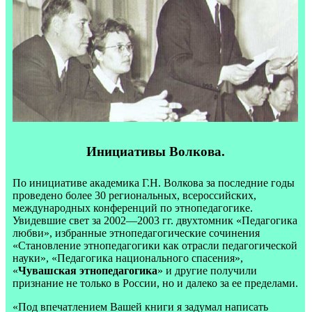
Инициативы Волкова.
По инициативе академика Г.Н. Волкова за последние годы
проведено более 30 региональных, всероссийских,
международных конференций по этнопедагогике.
Увидевшие свет за 2002—2003 гг. двухтомник «Педагогика
любви», избранные этнопедагогические сочинения
«Становление этнопедагогики как отрасли педагогической
науки», «Педагогика национального спасения»,
«
Чувашская этнопедагогика
» и другие получили
признание не только в России, но и далеко за ее пределами.
«Под впечатлением Вашей книги я задумал написать