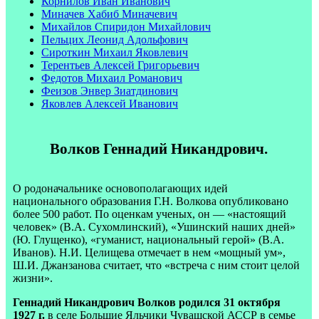
Корнилов Иван Иванович
Миначев Хабиб Миначевич
Михайлов Спиридон Михайлович
Пельцих Леонид Адольфович
Сироткин Михаил Яковлевич
Терентьев Алексей Григорьевич
Федотов Михаил Романович
Феизов Энвер Зиатдинович
Яковлев Алексей Иванович
Волков Геннадий Никандрович.
О родоначальнике основополагающих идей
национального образования Г.Н. Волкова опубликовано
более 500 работ. По оценкам ученых, он — «настоящий
человек» (В.А. Сухомлинский), «Ушинский наших дней»
(Ю. Глущенко), «гуманист, национальный герой» (В.А.
Иванов). Н.И. Целищева отмечает в нем «мощный ум»,
Ш.И. Джанзанова считает, что «встреча с ним стоит целой
жизни».
Геннадий Никандрович Волков родился 31 октября
1927 г.
в селе Большие Яльчики Чувашской АССР в семье