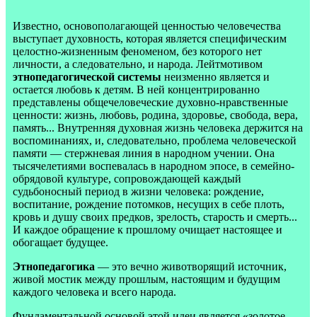
Известно, основополагающей ценностью человечества
выступает духовность, которая является специфическим
целостно-жизненным феноменом, без которого нет
личности, а следовательно, и народа. Лейтмотивом
этнопедагогической системы
неизменно является и
остается любовь к детям. В ней концентрированно
представлены общечеловеческие духовно-нравственные
ценности: жизнь, любовь, родина, здоровье, свобода, вера,
память... Внутренняя духовная жизнь человека держится на
воспоминаниях, и, следовательно, проблема человеческой
памяти — стержневая линия в народном учении. Она
тысячелетиями воспевалась в народном эпосе, в семейно-
обрядовой культуре, сопровождающей каждый
судьбоносный период в жизни человека: рождение,
воспитание, рождение потомков, несущих в себе плоть,
кровь и душу своих предков, зрелость, старость и смерть...
И каждое обращение к прошлому очищает настоящее и
обогащает будущее.
Этнопедагогика
— это вечно животворящий источник,
живой мостик между прошлым, настоящим и будущим
каждого человека и всего народа.
Фундаментальной основой этой идеи является «золотое