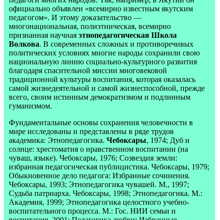
официально объявлен «всемирно известным якутским
педагогом». И этому доказательство —
многонациональная, полиэтническая, всемирно
признанная научная
этнопедагогическая Школа
Волкова
. В современных сложных и противоречивых
политических условиях многие народы сохранили свою
национальную линию социально-культурного развития
благодаря спасительной миссии многовековой
традиционной культуры воспитания, которая оказалась
самой жизнедеятельной и самой жизнеспособной, прежде
всего, своим истинным демократизмом и подлинным
гуманизмом.
Фундаментальные основы сохранения человечности в
мире исследованы и представлены в ряде трудов
академика: Этнопедагогика.
Чебоксары
, 1974; Дуб и
солнце: хрестоматия о нравственном воспитании (на
чуваш, языке). Чебоксары, 1976; Созвездия земли:
избранная педагогическая публицистика. Чебоксары, 1979;
Обыкновенное дело педагога: Избранные сочинения.
Чебоксары, 1993; Этнопедагогика чувашей. М., 1997;
Судьба патриарха. Чебоксары, 1998; Этнопедагогика. М.:
Академия, 1999; Этнопедагогика целостного учебно-
воспитательного процесса. М.: Гос. НИИ семьи и
воспитания, 2001; Педагогика любви: Избранные