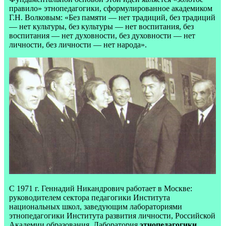
правило» этнопедагогики, сформулированное академиком
Г.Н. Волковым: «Без памяти — нет традиций, без традиций
— нет культуры, без культуры — нет воспитания, без
воспитания — нет духовности, без духовности — нет
личности, без личности — нет народа».
С 1971 г. Геннадий Никандрович работает в Москве:
руководителем сектора педагогики Института
национальных школ, заведующим лабораториями
этнопедагогики Института развития личности, Российской
Академии образования. Лаборатория
этнопедагогики