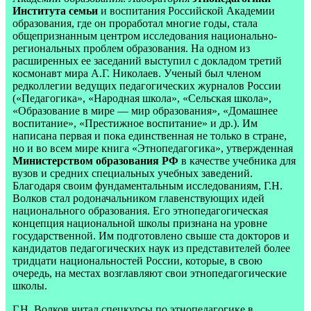
Института семьи
и воспитания Российской Академии
образования, где он проработал многие годы, стала
общепризнанным центром исследования национально-
региональных проблем образования. На одном из
расширенных ее заседаний выступил с докладом третий
космонавт мира А.Г. Николаев. Ученый был членом
редколлегии ведущих педагогических журналов России
(«Педагогика», «Народная школа», «Сельская школа»,
«Образование в мире — мир образования», «Домашнее
воспитание», «Престижное воспитание» и др.). Им
написана первая и пока единственная не только в стране,
но и во всем мире книга «Этнопедагогика», утвержденная
Министерством образования РФ
в качестве учебника для
вузов и средних специальных учебных заведений.
Благодаря своим фундаментальным исследованиям, Г.Н.
Волков стал родоначальником главенствующих идей
национального образования. Его этнопедагогическая
концепция национальной школы признана на уровне
государственной. Им подготовлено свыше ста докторов и
кандидатов педагогических наук из представителей более
тридцати национальностей России, которые, в свою
очередь, на местах возглавляют свои этнопедагогические
школы.
Г.Н. Волков читал спецкурсы по этнопедагогике в