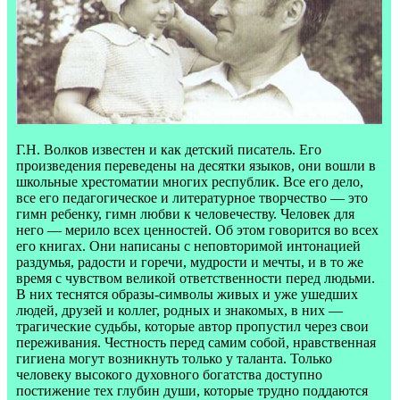
Г.Н. Волков известен и как детский писатель. Его
произведения переведены на десятки языков, они вошли в
школьные хрестоматии многих республик. Все его дело,
все его педагогическое и литературное творчество — это
гимн ребенку, гимн любви к человечеству. Человек для
него — мерило всех ценностей. Об этом говорится во всех
его книгах. Они написаны с неповторимой интонацией
раздумья, радости и горечи, мудрости и мечты, и в то же
время с чувством великой ответственности перед людьми.
В них теснятся образы-символы живых и уже ушедших
людей, друзей и коллег, родных и знакомых, в них —
трагические судьбы, которые автор пропустил через свои
переживания. Честность перед самим собой, нравственная
гигиена могут возникнуть только у таланта. Только
человеку высокого духовного богатства доступно
постижение тех глубин души, которые трудно поддаются