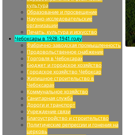
культура
Образование и просвещение
Научно-исследовательские
организации
Печать, культура и искусство
Чебоксары в 1928-1941 году
Фабрично-заводская промышленность
Продовольственное снабжение
Торговля в Чебоксарах
Бюджет и городское хозяйство
Городское хозяйство Чебоксар
Жилищное строительство в
Чебоксарах
Коммунальное хозяйство
Санитарная служба
Дороги и транспорт
Учреждение связи
Благоустройство и строительство
Политические репрессии и гонения на
церковь