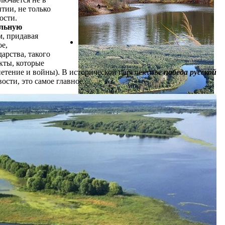
тии, не только
ости.
альную
, придавая
ое,
арства, такого
кты, которые
гнетение и войны). В исторической перспективе
победа русской
ости, это самое главное...