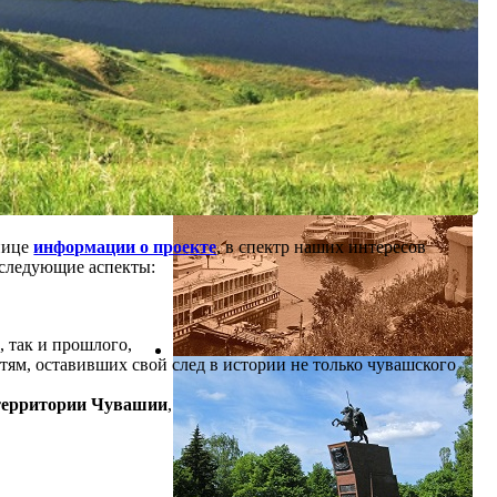
нице
информации о проекте
, в спектр наших интересов
 следующие аспекты:
,
, так и прошлого,
ям, оставивших свой след в истории не только чувашского
территории Чувашии
,