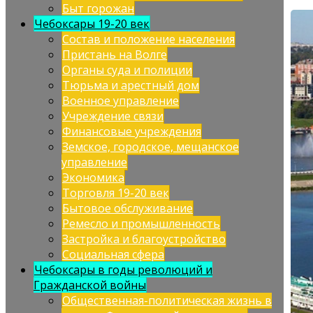
Быт горожан
Чебоксары 19-20 век
Состав и положение населения
Пристань на Волге
Органы суда и полиции
Тюрьма и арестный дом
Военное управление
Учреждение связи
Финансовые учреждения
Земское, городское, мещанское
управление
Экономика
Торговля 19-20 век
Бытовое обслуживание
Ремесло и промышленность
Застройка и благоустройство
Социальная сфера
Чебоксары в годы революций и
Гражданской войны
Общественная-политическая жизнь в