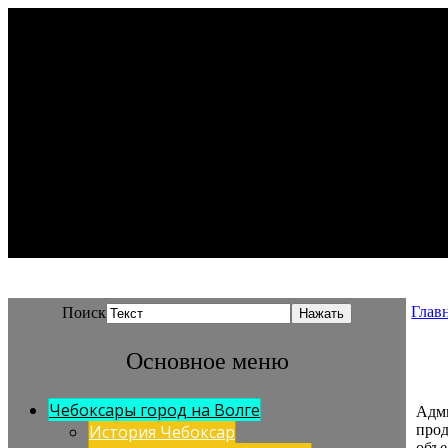
Глав
Поиск
Основное меню
Чебоксары город на Волге
Адм
прод
История Чебоксар
объе