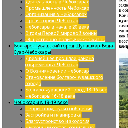
Деятельность в Чебоксарах
захв
Промышленность Чебоксар
в об
Организация в Чебоксарах
Конц
Про историю Чебоксар
кул
само
Чебоксары в начале 20 века
един
В годы Первой мировой войны
как 
Общественно-политическая жизнь
несе
Болгаро-Чувашский город Шупашкар-Веда-
кон
Суар-Чебоксары
Древнейшее прошлое района
современных Чебоксар
О Возникновении Чебоксар
Становление болгаро-чувашского
города
Болгаро-чувашский город 13-16 век
Чебоксары 16-18 веке
Чебоксары в 18-19 веке
Территория, пути сообщения
Застройка и планировка
Благоустройство и экология
Численный состав, социально-