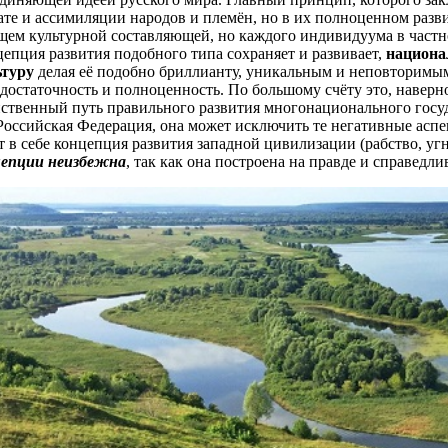
ате и ассимиляции народов и племён, но в их полноценном разви
щем культурной составляющей, но каждого индивидуума в частн
епция развития подобного типа сохраняет и развивает,
национ
ьтуру
делая её подобно бриллианту, уникальным и неповторимым
достаточность и полноценность. По большому счёту это, наверн
ственный путь правильного развития многонационального госуд
Российская Федерация, она может исключить те негативные аспе
т в себе концепция развития западной цивилизации (рабство, у
цепции неизбежна
, так как она построена на правде и справедлив