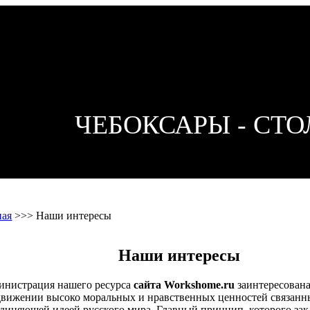
ЧЕБОКСАРЫ - СТ
ная
>>>
Наши интересы
Наши интересы
инистрация нашего ресурса
сайта Workshome.ru
заинтересована
вижении высоко моральных и нравственных ценностей связанн
диняющей идеей русского мира. Главный принцип, которого зак