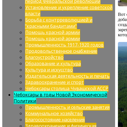
период Февральской революции
Установление и укрепление советской
власти
Вот 
Борьба с контрреволюцией и
доба
созд
"красными бандитами"
заре
Помощь красной армии
кото
Помощь красной армии
Промышленность 1917-1920 годов
Продовольственное снабжение
Благоустройство
Образование и культура
Культура и искусство
Издательская деятельность и печать
Здравоохранение и спорт
Чебоксары столица Чувашской АССР
Чебоксары в годы Новой Экономической
Политики
Промышленность и сельские занятия
Коммунальное хозяйство
Благосостояние населения
Здравоохранение и физическая