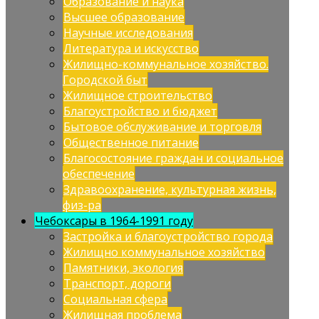
Образование и наука
Высшее образование
Научные исследования
Литература и искусство
Жилищно-коммунальное хозяйство.
Городской быт
Жилищное строительство
Благоустройство и бюджет
Бытовое обслуживание и торговля
Общественное питание
Благосостояние граждан и социальное
обеспечение
Здравоохранение, культурная жизнь,
физ-ра
Чебоксары в 1964-1991 году
Застройка и благоустройство города
Жилищно коммунальное хозяйство
Памятники, экология
Транспорт, дороги
Социальная сфера
Жилищная проблема