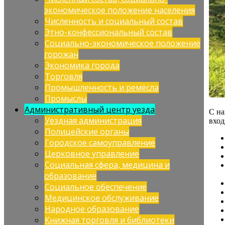
экономическое положение населения
Численность и социальный состав
Этно-конфессиональный состав
Социально-экономическое положение
горожан
Экономика города
Торговля
Промышленность и ремёсла
Промыслы
Административный центр уезда
С на
Уездная администрация
вход
Полицейские органы
Городское самоуправление
Церковное управление
Социальная сфера, медицина и
образование
Социальное обеспечение
Медицинское обслуживание
Народное образование
Книжная торговля и библиотеки