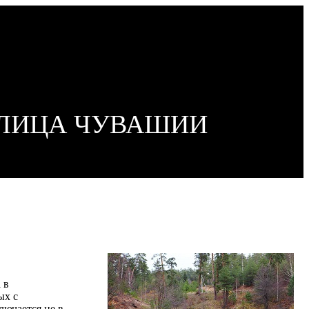
ОЛИЦА ЧУВАШИИ
 в
ых с
лючается не в