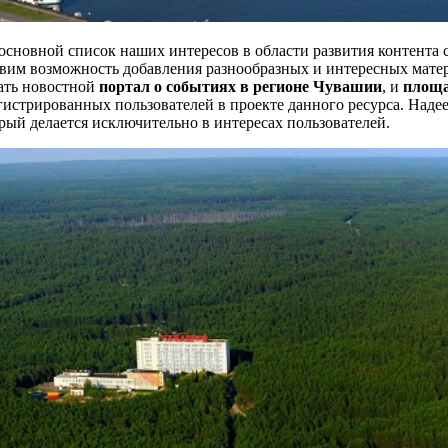
основной список наших интересов в области развития контента
вим возможность добавления разнообразных и интересных матер
ать новостной
портал о событиях в регионе Чувашии
, и
площа
гистрированных пользователей в проекте данного ресурса. Наде
рый делается исключительно в интересах пользователей.