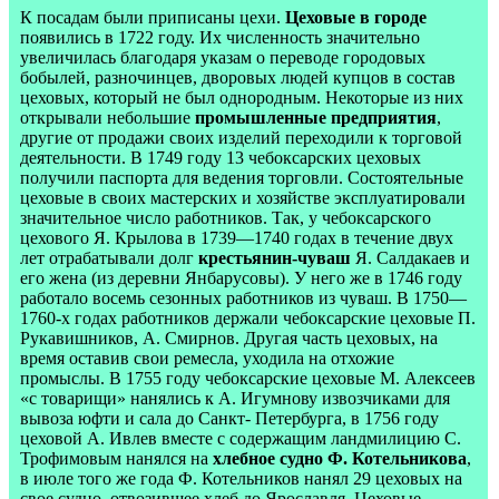
К посадам были приписаны цехи.
Цеховые в городе
появились в 1722 году. Их численность значительно
увеличилась благодаря указам о переводе городовых
бобылей, разночинцев, дворовых людей купцов в состав
цеховых, который не был однородным. Некоторые из них
открывали небольшие
промышленные предприятия
,
другие от продажи своих изделий переходили к торговой
деятельности. В 1749 году 13 чебоксарских цеховых
получили паспорта для ведения торговли. Состоятельные
цеховые в своих мастерских и хозяйстве эксплуатировали
значительное число работников. Так, у чебоксарского
цехового Я. Крылова в 1739—1740 годах в течение двух
лет отрабатывали долг
крестьянин-чуваш
Я. Салдакаев и
его жена (из деревни Янбарусовы). У него же в 1746 году
работало восемь сезонных работников из чуваш. В 1750—
1760-х годах работников держали чебоксарские цеховые П.
Рукавишников, А. Смирнов. Другая часть цеховых, на
время оставив свои ремесла, уходила на отхожие
промыслы. В 1755 году чебоксарские цеховые М. Алексеев
«с товарищи» нанялись к А. Игумнову извозчиками для
вывоза юфти и сала до Санкт- Петербурга, в 1756 году
цеховой А. Ивлев вместе с содержащим ландмилицию С.
Трофимовым нанялся на
хлебное судно Ф. Котельникова
,
в июле того же года Ф. Котельников нанял 29 цеховых на
свое судно, отвозившее хлеб до Ярославля. Цеховые