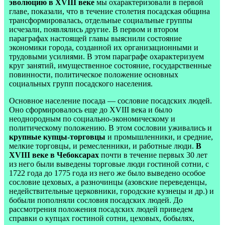
эволюцию в XVIII веке
мы охарактеризовали в первой
главе, показали, что в течение столетия посадская община
трансформировалась, отдельные социальные группы
исчезали, появлялись другие. В первом и втором
параграфах настоящей главы выяснили состояние
экономики города, созданной их организационными и
трудовыми усилиями. В этом параграфе охарактеризуем
круг занятий, имущественное состояние, государственные
повинности, политическое положение основных
социальных групп посадского населения.
Основное население посада — сословие посадских людей.
Оно сформировалось еще до XVIII века и было
неоднородным по социально-экономическому и
политическому положению. В этом сословии уживались и
крупные купцы-торговцы
и промышленники, и средние,
мелкие торговцы, и ремесленники, и работные люди.
В
XVIII веке в Чебоксарах
почти в течение первых 30 лет
из него были выведены торговые люди гостиной сотни, с
1722 года до 1775 года из него же было выведено особое
сословие цеховых, а разночинцы (азовские переведенцы,
недействительные церковники, городские кузнецы и др.) и
бобыли пополняли сословия посадских людей. До
рассмотрения положения посадских людей приведем
справки о купцах гостиной сотни, цеховых, бобылях,