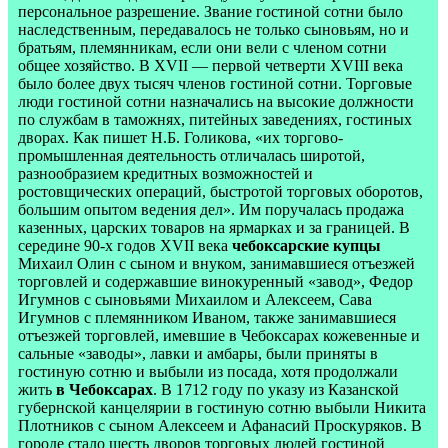
персональное разрешение. Звание гостиной сотни было
наследственным, передавалось не только сыновьям, но и
братьям, племянникам, если они вели с членом сотни
общее хозяйство. В XVII — первой четверти XVIII века
было более двух тысяч членов гостиной сотни. Торговые
люди гостиной сотни назначались на высокие должности
по службам в таможнях, питейных заведениях, гостиных
дворах. Как пишет Н.Б. Голикова, «их торгово-
промышленная деятельность отличалась широтой,
разнообразием кредитных возможностей и
ростовщических операций, быстротой торговых оборотов,
большим опытом ведения дел». Им поручалась продажа
казенных, царских товаров на ярмарках и за границей. В
середине 90-х годов XVII века
чебоксарские купцы
Михаил Олин с сыном и внуком, занимавшиеся отъезжей
торговлей и содержавшие винокуренный «завод», Федор
Игумнов с сыновьями Михаилом и Алексеем, Сава
Игумнов с племянником Иваном, также занимавшиеся
отъезжей торговлей, имевшие в Чебоксарах кожевенные и
сальные «заводы», лавки и амбары, были приняты в
гостиную сотню и выбыли из посада, хотя продолжали
жить
в Чебоксарах
. В 1712 году по указу из Казанской
губернской канцелярии в гостиную сотню выбыли Никита
Плотников с сыном Алексеем и Афанасий Проскуряков. В
городе стало шесть дворов торговых людей гостиной