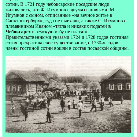
сотни. В 1721 году чебоксарские посадские люди
жаловались, что Ф. Игумнов с двумя сыновьями, М.
Игумнов с сыном, отписанные «на вечное житье в
Санктпитербурх», туда не выехали, а также С. Игумнов с
племянником Иваном «тягла и никаких податей
в
Чебоксарех
в земскую избу не платят».
Правительственными указами 1724 и 1728 годов гостиная
сотня прекратила свое существование, с 1730-х годов
члены гостиной сотни вошли в состав посадской общины.