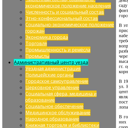
деко
экономическое положение населения
сад
фонт
Численность и социальный состав
горс
Этно-конфессиональный состав
Социально-экономическое положение
В эт
горожан
прис
набе
Экономика города
тре
Торговля
вопр
Промышленность и ремёсла
разб
Промыслы
чере
выса
Административный центр уезда
гг. 
Уездная администрация
корн
Полицейские органы
Городское самоуправление
В 19
ул. 
Церковное управление
цент
Социальная сфера, медицина и
явля
образование
пост
Социальное обеспечение
лопа
Медицинское обслуживание
В го
Народное образование
них 
Книжная торговля и библиотеки
соо