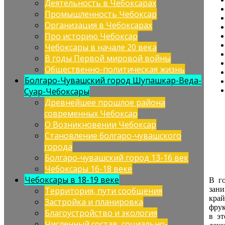
Деятельность в Чебоксарах
Промышленность Чебоксар
Организация в Чебоксарах
Про историю Чебоксар
Чебоксары в начале 20 века
В годы Первой мировой войны
Общественно-политическая жизнь
Болгаро-Чувашский город Шупашкар-Веда-
Суар-Чебоксары
Древнейшее прошлое района
современных Чебоксар
О Возникновении Чебоксар
Становление болгаро-чувашского
города
Болгаро-чувашский город 13-16 век
Чебоксары 16-18 веке
Чебоксары в 18-19 веке
В г
зани
Территория, пути сообщения
край
Застройка и планировка
фрук
Благоустройство и экология
в э
Численный состав, социально-