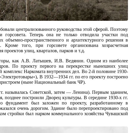
ебовали централизованного руководства этой сферой. Поэтому
 горсовета. Теперь она не только отводила участки под
их объемно-пространственного и архитектурного решения в
. Кроме того, при горсовете организована хозрасчетная
 проектов улиц, кварталов, парков и т.д.
торы, как А.В. Латышев, И.В. Ведянин. Одним из наиболее
дров. По проекту первого на перекрестке нынешних улиц
 комплекс Наркомата внутренних дел. Во 2-й половине 1930-
 «Электротовары»), В 1932—1934 гг. по его проекту построено
пристроем (ныне Национальный банк ЧР).
гг. называлась Советской, затем — Ленина). Первым зданием,
, позднее построили Дворец культуры. В середине 1930-х гг.
го фундамент был заложен по проекту, разработанному в
казался очень дорогим. Здание было перепроектировано под
ком стройки был нарком коммунального хозяйства Чувашской