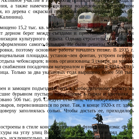
. Активное участие в этой работе приняла молодежь города. В
ия, а также намечено провести водопровод с устройством
 из дерева с окраской под мрамор). В середине 1930-х гг.
 Калинина).
ощено 15,2 тыс. кв. м улиц, площадей, проездов, подъезды к
т дерном берег между съездами и пристанями и т.д. Район
изации культурного отдыха. Однако строительство бульвара
 оформлению самого бульвара. Не были решены технические
ровки, поэтому основные работы начались позже. В 1935 г.
анцевальная площадка, установ¬лен фонтан, устроен переход
отдыха чебоксарцев; вновь организованы 3 сквера, на улицах
мы снабжения посадочным материалом и рассадой в 1934—1935
ица. Только за два указанных года выращено более 508 тыс.
роен и замощен подъездной путь к хлебосдаточному пункту на
осшие бурьяном пустыри превращены в парки и цветники, а
овано 506 тыс. руб. Следует отметить, что набережная Волги
варов, перевозившихся по реке. Так, в конце 1920-х гг. здесь
оверху заполнялась солью. Чтобы достать ее, приходилось
остроены в стиле конструктивизма и функционализма: среди
суры на углу улиц Володарского и К. Маркса и ряд других
сь исключительно на принципе практичности, оставляя в