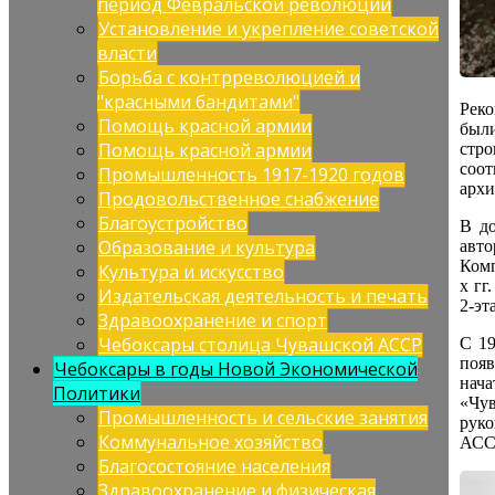
период Февральской революции
Установление и укрепление советской
власти
Борьба с контрреволюцией и
"красными бандитами"
Реко
Помощь красной армии
был
Помощь красной армии
стр
соо
Промышленность 1917-1920 годов
архи
Продовольственное снабжение
Благоустройство
В д
Образование и культура
авт
Комп
Культура и искусство
х гг
Издательская деятельность и печать
2-эт
Здравоохранение и спорт
Чебоксары столица Чувашской АССР
С 19
появ
Чебоксары в годы Новой Экономической
нач
Политики
«Чув
Промышленность и сельские занятия
руко
Коммунальное хозяйство
АСС
Благосостояние населения
Здравоохранение и физическая