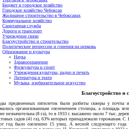
Бюджет и городское хозяйство
Городское хозяйство Чебоксар
Жилищное строительство в Чебоксарах
Коммунальное хозяйство
Санитарная служба
Дороги и транспорт
Учреждение связи
Благоустройство и строительство
Политические репрессии и гонения на церковь
Образование и культура
Наука
Здравоохранение
Физкультура и спорт
Учреждения культуры, радио и печать
Литература и театр
Музыка, изобразительное искусство
Благоустройство и 
оды предвоенных пятилеток были разбиты скверы у почты и т
мались организованным озеленением столицы, а площадь зеле
не незначительна (8 га), то в 1933 г. высажено около 7 тыс. дере
товых садов (41 га), 63% которых принадлежали горожанам. С 1
тот год было озеленено 15 улиц. А весной следующего года 