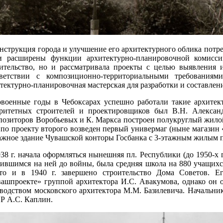
нструкция города и улучшение его архитектурного облика потр
и расширены функции архитектурно-планировочной комиссии
оительство, но и рассматривала проекты с целью выявления 
тветствии с композиционно-территориальными требованиями
тектурно-планировочная мастерская для разработки и составления
овоенные годы в Чебоксарах успешно работали такие архитек
оритетных строителей и проектировщиков был В.Н. Алексан
озиторов Воробьевых и К. Маркса построен полукруглый жилой
. по проекту второго возведен первый универмаг (ныне магазин
ажное здание Чувашской конторы Госбанка с 3-этажным жилым 
38 г. начала оформляться нынешняя пл. Республики (до 1950-х 
ившимся на ней до войны, была средняя школа на 880 учащихся
ато и в 1940 г. завершено строительство Дома Советов. Е
ашпроекте» группой архитектора И.С. Авакумова, однако он о
водством московского архитектора М.М. Базилевича. Начальни
Р А.С. Каплин.