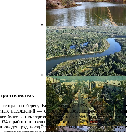
строительство.
еатра, на берегу Волги. Если до 1933 г. практически не
ных насаждений — садов, бульваров, скверов, парков была
вьев (клен, липа, береза). Кроме того, в Чебоксарах было много
934 г. работа по озеленению приняла плановый характер. Уже
проведен ряд воскресников по разбивке скверов и посадке