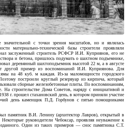
 значительной с точки зрения масштабов, но и являлась
ости материально-технической базы строители проявляли
нал заслуженный строитель РСФСР И.И. Куприянов, его не
створа и бетона, пришлось подумать о шахтном подъемнике,
ровал деревянный шахтоподъемник высотой 22 м, а в августе
Вот другой пример из воспоминаний И.И. Куприянова. Для
ямы на 48 куб. м каждая. Из-за маломощности городского
Поэтому построили круглый резервуар из кирпича, который
ользовали сборные железобетонные плиты. По воспоминаниям,
. На строительстве Дома Советов, наряду с инициативой и
 1938 г. прошел стахановский день, в котором приняли участие
абочий день каменщик П.Д. Горбунов с пятью помощниками
ыл памятник В.И. Ленину (архитектор Лавров), открытый в
 Некоторые руководители Чебоксар, проявляя неуважение к
озданного. Один из таких примеров — снос памятника С.Т.