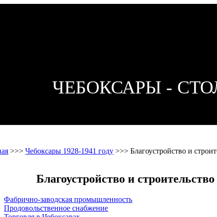
ЧЕБОКСАРЫ - СТ
ная
>>>
Чебоксары 1928-1941 году
>>>
Благоустройство и строит
Благоустройство и строительство
Фабрично-заводская промышленность
Продовольственное снабжение
Торговля в Чебоксарах