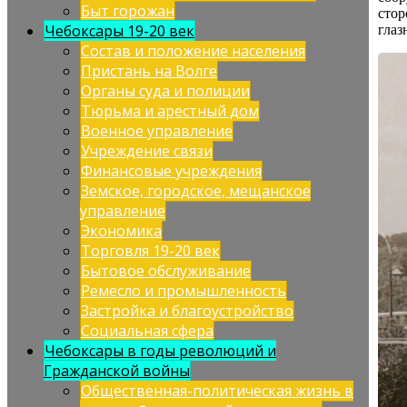
Быт горожан
стор
Чебоксары 19-20 век
глаз
Состав и положение населения
Пристань на Волге
Органы суда и полиции
Тюрьма и арестный дом
Военное управление
Учреждение связи
Финансовые учреждения
Земское, городское, мещанское
управление
Экономика
Торговля 19-20 век
Бытовое обслуживание
Ремесло и промышленность
Застройка и благоустройство
Социальная сфера
Чебоксары в годы революций и
Гражданской войны
Общественная-политическая жизнь в