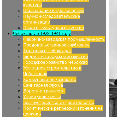
культура
Образование и просвещение
Научно-исследовательские
организации
Печать, культура и искусство
Чебоксары в 1928-1941 году
Фабрично-заводская промышленность
Продовольственное снабжение
Торговля в Чебоксарах
Бюджет и городское хозяйство
Городское хозяйство Чебоксар
Жилищное строительство в
Чебоксарах
Коммунальное хозяйство
Санитарная служба
Дороги и транспорт
Учреждение связи
Благоустройство и строительство
Политические репрессии и гонения на
церковь