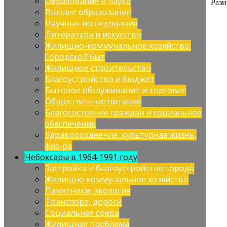
Образование и наука
Рази
Высшее образование
Научные исследования
Литература и искусство
Жилищно-коммунальное хозяйство.
Городской быт
Жилищное строительство
Благоустройство и бюджет
Бытовое обслуживание и торговля
Общественное питание
Благосостояние граждан и социальное
обеспечение
Здравоохранение, культурная жизнь,
физ-ра
Чебоксары в 1964-1991 году
Застройка и благоустройство города
Жилищно коммунальное хозяйство
Памятники, экология
Транспорт, дороги
Социальная сфера
Жилищная проблема