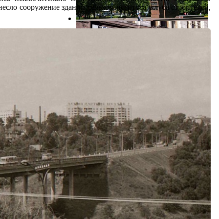
несло сооружение зданий сельхозинститута, клуба строителей,