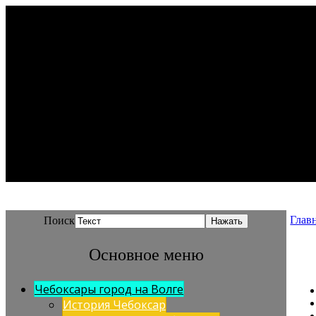
Глав
Поиск
Основное меню
Чебоксары город на Волге
История Чебоксар