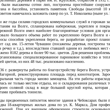
ративных деревьев в парке им. Н. Крупской, открытом в 1932 г
у были высажены сотни лип, построены простейшие сооружен
ана и бассейна, установить памятник Свободы (высотой 10 м,
оветом намечалось заложить сквер по ул. Т. Николаева (ныне ул.
и же годы силами городских коммунальных служб и горожан зам
таням на Волге, спланирована набережная, укреплен и покры
режной Волги имел наиболее благоприятные условия для орган
бовало большого объема работ по укреплению берега Волги и
осы способов укрепления берега, не разработан проект плани
ит сад им. 15-летия Чувашии (посажены деревья, построена т
з речку и т.д.), впоследствии ставший одним из любимых мест 
жено 8182 дерева и более 90 тыс. цветов. Для решения пробле
организованы специализированное парниковое хозяйство и тепл
ей цветов, из них 48 тыс. реализовано населению.
36 г. развернуты работы по благоустройству берега Волги, уст
Нагорной, реконструирована площадь перед кинотеатром. Зар
ральная часть города заново замощена. На эти работы израсход
лась не только местом отдыха, но и складирования различных то
роен соляной склад в виде большой круглой юрты, которая д
тами пробивать тоннели.
ды предвоенных пятилеток многие здания в Чебоксарах были п
два 18-квартирных жилых дома по ул. К. Маркса, Дом профес
ружений. При их внешнем оформлении строители основывали