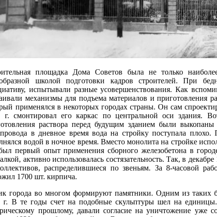
оительная площадка Дома Советов была не только наиболее
еобразной школой подготовки кадров строителей. При бедн
циативу, испытывали разные усовершенствования. Как вспоми
аивали механизмы для подъема материалов и приготовления ра
рый применялся в некоторых городах страны. Он сам спроекти
7 г. смонтировал его каркас по центральной оси здания. 
готовления раствора перед будущим зданием были выкопаны 
провода в дневное время вода на стройку поступала плохо. 
лнялся водой в ночное время. Вместо монолита на стройке исп
был первый опыт применения сборного железобетона в городе
алкой, активно использовалась состязательность. Так, в декабре
коллективов, распределившиеся по звеньям. За 8-часовой р
жил 1700 шт. кирпича.
ик города во многом формируют памятники. Одним из таких б
 г. В те годы счет на подобные скульптуры шел на единицы.
орическому прошлому, давали согласие на уничтожение уже с