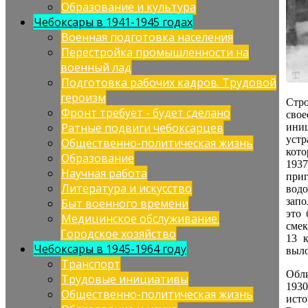
Образование и культура
Чебоксары в 1941-1945 годах
Военная подготовка населения
Перестройка промышленности на
военный лад
Подготовка рабочих кадров. Трудовой
героизм
Стр
Фронт требует - будет сделано
сво
Ратные подвиги чебоксарцев
ини
устр
Общественно-политическая жизнь
кото
Образование
193
Научная работа
при
Литература и искусство
водо
запо
Быт военного времени
это 
Медицинское обслуживание.
смек
Городское хозяйство
13 
Чебоксары в 1945-1964 году
выло
Транспорт
Обл
Трудовые инициативы
1930
Общественно-политическая жизнь
ист