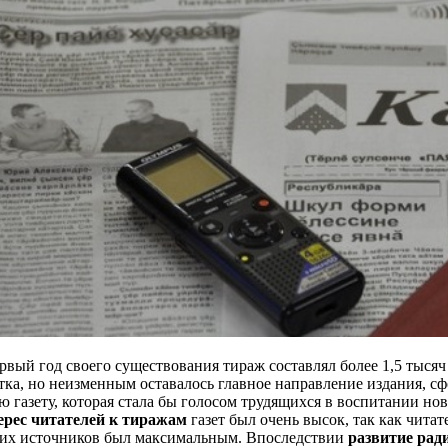
рвый год своего существования тираж составлял более 1,5 тыся
тка, но неизменным оставалось главное направление издания, с
ю газету, которая стала бы голосом трудящихся в воспитании но
ерес читателей к тиражам
газет был очень высок, так как чита
гих источников был максимальным. Впоследствии
развитие рад