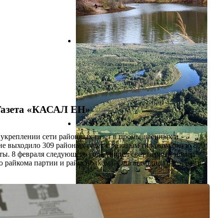
Газета «КАСАЛ ЕН»
 укреплении сети районных газет в промышленных и
не выходило 309 районых газет с разовым тиражом около 800
ты. 8 февраля следующего года увидел свет первый номер
 райкома партии и райисполкома. Она выходила один раз в