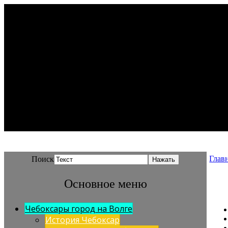
Глав
Поиск
Основное меню
Чебоксары город на Волге
История Чебоксар