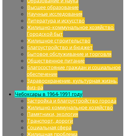
Образование и наука
Высшее образование
Научные исследования
Литература и искусство
Жилищно-коммунальное хозяйство.
Городской быт
Жилищное строительство
Благоустройство и бюджет
Бытовое обслуживание и торговля
Общественное питание
Благосостояние граждан и социальное
обеспечение
Здравоохранение, культурная жизнь,
физ-ра
Чебоксары в 1964-1991 году
Застройка и благоустройство города
Жилищно коммунальное хозяйство
Памятники, экология
Транспорт, дороги
Социальная сфера
Жилищная проблема