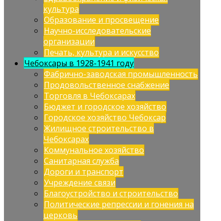
культура
Образование и просвещение
Научно-исследовательские
организации
Печать, культура и искусство
Чебоксары в 1928-1941 году
Фабрично-заводская промышленность
Продовольственное снабжение
Торговля в Чебоксарах
Бюджет и городское хозяйство
Городское хозяйство Чебоксар
Жилищное строительство в
Чебоксарах
Коммунальное хозяйство
Санитарная служба
Дороги и транспорт
Учреждение связи
Благоустройство и строительство
Политические репрессии и гонения на
церковь