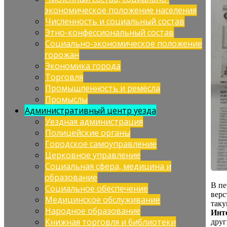
экономическое положение населения
Численность и социальный состав
Этно-конфессиональный состав
Социально-экономическое положение
горожан
Экономика города
Торговля
Промышленность и ремёсла
Промыслы
Административный центр уезда
Уездная администрация
Полицейские органы
Городское самоуправление
Церковное управление
Социальная сфера, медицина и
образование
В пе
Социальное обеспечение
верс
Медицинское обслуживание
таку
Народное образование
Инт
Книжная торговля и библиотеки
дру