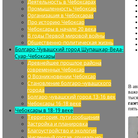
Деятельность в Чебоксарах
Промышленность Чебоксар
Организация в Чебоксарах
Про историю Чебоксар
Чебоксары в начале 20 века
В годы Первой мировой войны
Общественно-политическая жизнь
Болгаро-Чувашский город Шупашкар-Веда-
Суар-Чебоксары
Древнейшее прошлое района
современных Чебоксар
О Возникновении Чебоксар
Становление болгаро-чувашского
В ав
города
важн
Болгаро-чувашский город 13-16 век
тыся
Чебоксары 16-18 веке
газе
пять
Чебоксары в 18-19 веке
Территория, пути сообщения
Застройка и планировка
Благоустройство и экология
Численный состав, социально-