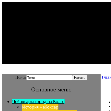
Глав
Поиск
Основное меню
Чебоксары город на Волге
История Чебоксар