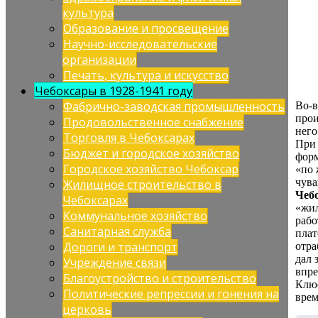
культура
Образование и просвещение
Научно-исследовательские
организации
Печать, культура и искусство
Чебоксары в 1928-1941 году
Фабрично-заводская промышленность
Во-в
прои
Продовольственное снабжение
него
Торговля в Чебоксарах
При 
Бюджет и городское хозяйство
форм
Городское хозяйство Чебоксар
«по
чува
Жилищное строительство в
Чеб
Чебоксарах
«жил
Коммунальное хозяйство
рабо
Санитарная служба
плат
Дороги и транспорт
отра
дал 
Учреждение связи
впре
Благоустройство и строительство
Клюе
Политические репрессии и гонения на
врем
церковь