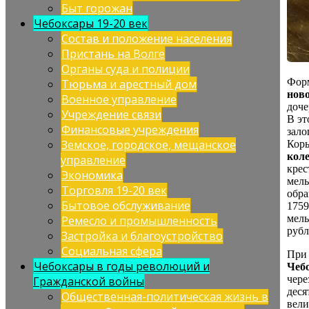
Быт горожан
Чебоксары 19-20 век
Состав и положение населения
Пристань на Волге
Органы суда и полиции
Форм
Тюрьма и арестный дом
нов
Военное управление
доче
Учреждение связи
В эт
Финансовые учреждения
зало
Земское, городское, мещанское
Коры
кол
управление
крес
Экономика
мель
Торговля 19-20 век
обра
Бытовое обслуживание
1759
мель
Ремесло и промышленность
рубл
Застройка и благоустройство
Социальная сфера
При 
Чебоксары в годы революций и
Чебо
чере
Гражданской войны
деся
Общественная-политическая жизнь в
вели