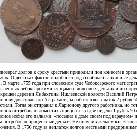
евозврат долгов к сроку крестьян приводили под конвоем в орг
мах. О десятках фактов подобного рода сообщают архивные де
. В марте 1755 года при словесном суде Чебоксарского магистра
ваченных чебоксарскими купцами в долговых деньгах и по пору
крещен деревни Янбахтины Ишлеевской волости Василий Петров
онову для сплава до Астрахани, за работу взял задаток 2 рубля 5
стили. Тогда он отправил к Ларионову другого работника, но тот
онов потребовал возместить проценты за две недели 1 рубль 50 
онов избил его палками, «посадил в доме своем под караулом» и
а потребовал процентные деньги. Не получив желаемого, «скова
ючения. В 1756 году за неплатеж долгов местными предпринима