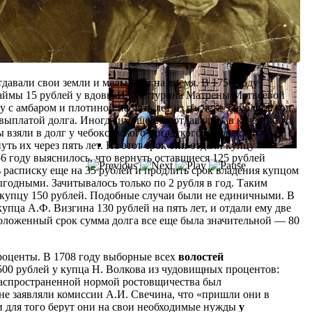
давали свои земли и мельницы на время. В 1756 году
займы 15 рублей у вдовы И. Халтурина Матрены Матвеевой
 с амбаром и плотиной на пять лет из расчета 3 рубля за год.
 выплатой долга. Иногда имущество отдавалось в качестве
 взяли в долг у чебоксарского посадского человека Ф.Ф.
ть их через пять лет. На этот срок они отдали купцу
756 году выяснилось, что вернуть оставшиеся 125 рублей
ь расписку еще на 35 рублей и продлить срок владения купцом
ыгодными. Зачитывалось только по 2 рубля в год. Таким
и купцу 150 рублей. Подобные случаи были не единичными. В
пца А.Ф. Визгина 130 рублей на пять лет, и отдали ему две
 положенный срок сумма долга все еще была значительной — 80
проценты. В 1708 году выборные всех
волостей
 500 рублей у купца Н. Волкова из чудовищных процентов:
распространенной нормой ростовщичества был
не заявляли комиссии А.И. Свечина, что «пришли они в
 и для того берут они на свои необходимые нужды
у