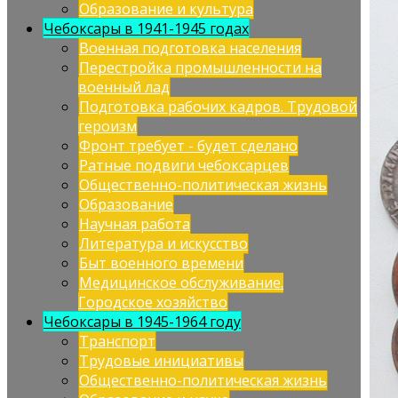
Образование и культура
Чебоксары в 1941-1945 годах
Военная подготовка населения
Перестройка промышленности на
военный лад
Подготовка рабочих кадров. Трудовой
героизм
Фронт требует - будет сделано
Ратные подвиги чебоксарцев
Общественно-политическая жизнь
Образование
Научная работа
Литература и искусство
Быт военного времени
Медицинское обслуживание.
Городское хозяйство
Чебоксары в 1945-1964 году
Транспорт
Трудовые инициативы
Общественно-политическая жизнь