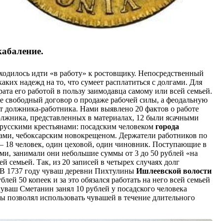
кабаление.
иходилось идти «в работу» к ростовщику. Непосредственный
ких надежд на то, что сумеет расплатиться с долгами. Для
ата его работой в пользу заимодавца самому или всей семьей.
не свободный договор о продаже рабочей силы, а феодальную
ит должника-работника. Нами выявлено 20 фактов о работе
должника, представленных в материалах, 12 были ясачными
русскими крестьянами: посадским человеком
города
нами, чебоксарским новокрещеном. Держатели работников по
— 18 человек, один цеховой, один чиновник. Поступающие в
и, занимали они небольшие суммы от 3 до 50 рублей «на
й семьей. Так, из 20 записей в четырех случаях долг
. В 1737 году чуваш деревни Пихтулины
Ишлеевской волости
лей 50 копеек и за это обязался работать на него всей семьей
чуваш Сметанин занял 10 рублей у посадского человека
ы позволял использовать чувашей в течение длительного