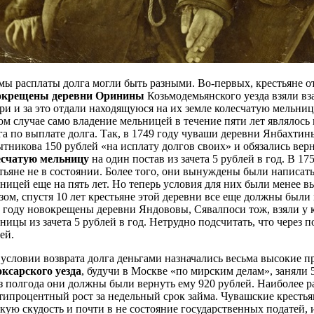
ы расплаты долга могли быть разными. Во-первых, крестьяне от
окрещены деревни Оринины
Козьмодемьянского уезда взяли в
ри и за это отдали находящуюся на их земле колесчатую мельницу
ом случае само владение мельницей в течение пяти лет являлось
га по выплате долга. Так, в 1749 году чуваши деревни Янбахтины
тникова 150 рублей «на исплату долгов своих» и обязались верну
есчатую мельницу
на один постав из зачета 5 рублей в год. В 1
тьяне не в состоянии. Более того, они вынуждены были написат
ницей еще на пять лет. Но теперь условия для них были менее в
зом, спустя 10 лет крестьяне этой деревни все еще должны был
 году новокрещены деревни Яндововы, Сявалпоси тож, взяли у ку
ницы из зачета 5 рублей в год. Нетрудно подсчитать, что через
ей.
условии возврата долга деньгами назначались весьма высокие 
ксарского уезда
, будучи в Москве «по мирским делам», заняли
з полгода они должны были вернуть ему 920 рублей. Наиболее 
типроцентный рост за недельный срок займа. Чувашские крестья
кую скудость и почти в не состояние государственных податей,