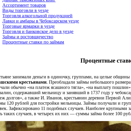
Ассортимент товаров
Виды торговли в уезде
Торговля алкогольной продукцией
Лавки и амбары в Чебоксарском уезде
Торговые ярмарки в уезде
Торговля и банковское дело в уезде
Займы и ростовщичество
Процентные ставки по займам
Процентные ставк
тьяне занимали деньги в одиночку, группами, на целые общины 
ашскими крестьянами
. Преобладали займы небольшого размера
чали обычно «на платеж ясашного тягла», «на выплату пошлин»
алин, содержавший мельницу и занявший в 1737 году у чебоксар
еж долгов», а также И. Иванов, крестьянин деревни Первой Ал
мы 120 рублей для постройки мельницы. Займы получали и групп
век. Зафиксировано 11 подобных случаев. Наиболее крупными 
ь таких случаев, в четырех их них — суммы займа более 100 руб