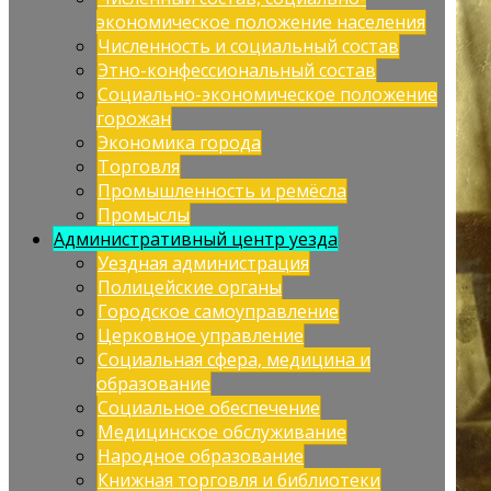
экономическое положение населения
Численность и социальный состав
Этно-конфессиональный состав
Социально-экономическое положение
горожан
Экономика города
Торговля
Промышленность и ремёсла
Промыслы
Административный центр уезда
Уездная администрация
Полицейские органы
Городское самоуправление
Церковное управление
Социальная сфера, медицина и
образование
Социальное обеспечение
Медицинское обслуживание
Народное образование
Книжная торговля и библиотеки