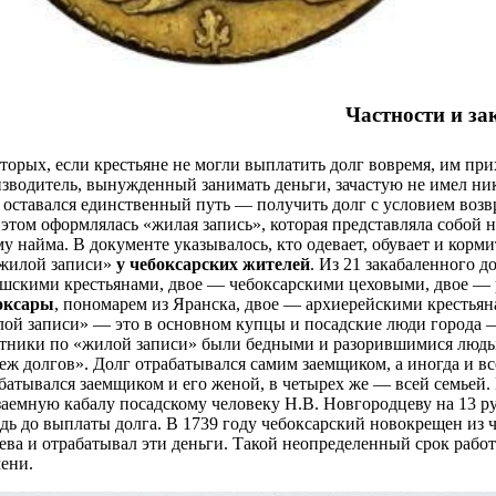
Частности и за
торых, если крестьяне не могли выплатить долг вовремя, им пр
зводитель, вынужденный занимать деньги, зачастую не имел ника
 оставался единственный путь — получить долг с условием возвр
этом оформлялась «жилая запись», которая представляла собой 
у найма. В документе указывалось, кто одевает, обувает и корм
 жилой записи»
у чебоксарских жителей
. Из 21 закабаленного 
шскими крестьянами, двое — чебоксарскими цеховыми, двое — 
оксары
, пономарем из Яранска, двое — архиерейскими крестья
ой записи» — это в основном купцы и посадские люди города 
тники по «жилой записи» были бедными и разорившимися людьм
еж долгов». Долг отрабатывался самим заемщиком, а иногда и все
батывался заемщиком и его женой, в четырех же — всей семьей
заемную кабалу посадскому человеку Н.В. Новгородцеву на 13 руб
дь до выплаты долга. В 1739 году чебоксарский новокрещен из 
ва и отрабатывал эти деньги. Такой неопределенный срок работ
ени.