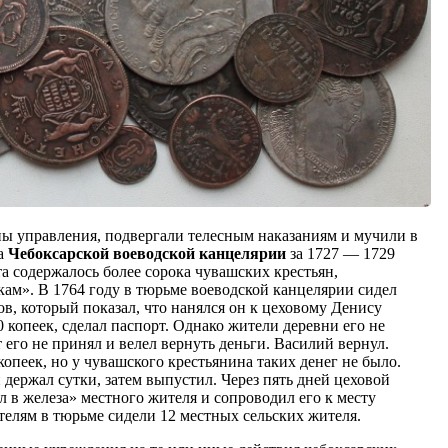
аны управления, подвергали телесным наказаниям и мучили в
ла
Чебоксарской воеводской канцелярии
за 1727 — 1729
та содержалось более сорока чувашских крестьян,
кам». В 1764 году в тюрьме воеводской канцелярии сидел
, который показал, что нанялся он к цеховому Денису
0 копеек, сделал паспорт. Однако жители деревни его не
 его не принял и велел вернуть деньги. Василий вернул.
копеек, но у чувашского крестьянина таких денег не было.
 держал сутки, затем выпустил. Через пять дней цеховой
л в железа» местного жителя и сопроводил его к месту
телям в тюрьме сидели 12 местных сельских жителя.