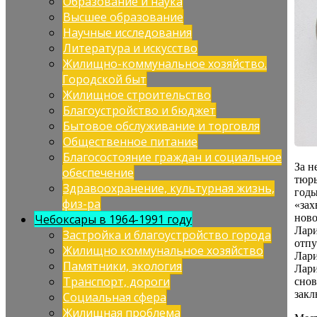
Образование и наука
Высшее образование
Научные исследования
Литература и искусство
Жилищно-коммунальное хозяйство.
Городской быт
Жилищное строительство
Благоустройство и бюджет
Бытовое обслуживание и торговля
Общественное питание
Благосостояние граждан и социальное
За н
обеспечение
тюрь
Здравоохранение, культурная жизнь,
годы
физ-ра
«зах
Чебоксары в 1964-1991 году
ново
Лари
Застройка и благоустройство города
отпу
Жилищно коммунальное хозяйство
Лари
Памятники, экология
Лари
Транспорт, дороги
снов
закл
Социальная сфера
Жилищная проблема