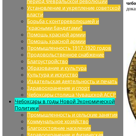
период Февральской революции
чеб
Установление и укрепление советской
дока
власти
Борьба с контрреволюцией и
"красными бандитами"
Помощь красной армии
Помощь красной армии
Промышленность 1917-1920 годов
Продовольственное снабжение
Благоустройство
Образование и культура
Культура и искусство
Издательская деятельность и печать
Здравоохранение и спорт
Чебоксары столица Чувашской АССР
Чебоксары в годы Новой Экономической
Политики
Промышленность и сельские занятия
Коммунальное хозяйство
Благосостояние населения
Здравоохранение и физическая