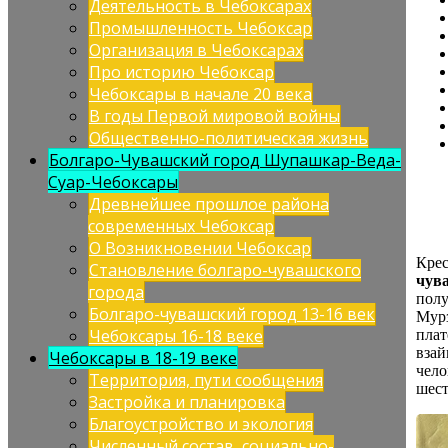
Деятельность в Чебоксарах
Промышленность Чебоксар
Организация в Чебоксарах
Про историю Чебоксар
Чебоксары в начале 20 века
В годы Первой мировой войны
Общественно-политическая жизнь
Болгаро-Чувашский город Шупашкар-Веда-
Суар-Чебоксары
Древнейшее прошлое района
современных Чебоксар
О Возникновении Чебоксар
Крес
Становление болгаро-чувашского
чув
города
полу
Болгаро-чувашский город 13-16 век
Мурз
Чебоксары 16-18 веке
плат
взай
Чебоксары в 18-19 веке
чело
Территория, пути сообщения
шест
Застройка и планировка
Благоустройство и экология
Численный состав, социально-