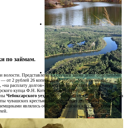
и по займам.
и волости. Представлено 15 случаев займа денег отдельными
 — от 2 рублей 26 копеек до 45 рублей. Мелкие займы
, «на расплату долгов». Исключение составляли Тосканей
ского купца Ф.Н. Котельникова 140 рублей «в торг и на
ины
Чебоксарского уезда
, получивший от купца М. Кадомцева
ы чувашских крестьян, состоявшие из двух-трех и более
заемщиками являлись общины чувашских крестьян. Отмечено
лей.