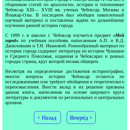
сборником статей по археологии, истории и топонимике
Чебоксар XIII— XVIII вв. ученых Чебоксар, Москвы и
Йошкар-Олы. В последнем был обобщен накопленный
научный материал и поставлены задачи по дальнейшему
изучению ранней истории города.
С 1999 г. в школах г. Чебоксар изучается предмет
«Мой
город»
по учебным пособиям, написанным А.П. и В.Д.
Даниловыми и Т.Н. Ивановой. Разнообразный материал по
истории города содержит литература по истории Чувашии
и Среднего Поволжья, изданная в Чебоксарах и разных
городах страны, круг которой весьма обширен.
Несмотря на определенные достижения историографии,
многие вопросы истории Чебоксар остаются не
исследованными или требуют обобщения и теоретического
переосмысления. Внести вклад в их решение призвана
данная книга, написанная на основе широкого круга
литературы и документов из региональных и центральных
архивов.
< Назад
Вперёд >