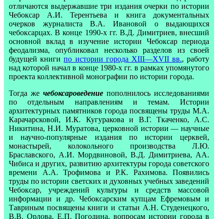
отличаются выдержавшие три издания очерки по истории
Чебоксар А.И. Терентьева и книга документальных
очерков журналиста В.А. Ивановой о выдающихся
чебоксарцах. В конце 1990-х гг. В.Д. Димитриев, внесший
основной вклад в изучение истории Чебоксар периода
феодализма, опубликовал несколько разделов из своей
будущей книги
по истории города XIII—XVII вв.
, работу
над которой начал в конце 1980-х гг. в рамках упомянутого
проекта коллективной монографии по истории города.
Тогда же
чебоксароведение
пополнилось исследованиями
по отдельным направлениям и темам. Истории
архитектурных памятников города посвящены труды М.А.
Карачарсковой, И.К. Кугуракова и В.Г. Ткаченко, А.С.
Никитина, Н.И. Муратова, церковной истории — научные
и научно-популярные издания по истории церквей,
монастырей, колокольного производства Л.Ю.
Браславского, А.И. Мордвиновой, В.Д. Димитриева, АА.
Чибиса и других, развитию архитектуры города советского
времени А.А. Трофимова и Р.К. Рахимова. Появились
труды по истории светских и духовных учебных заведений
Чебоксар, учреждений культуры и средств массовой
информации и др. Чебоксарским купцам Ефремовым и
Тавриным посвящены книги и статьи А.Н. Студенецкого,
В.В. Орлова, Е.П. Погодина, вопросам истории города в