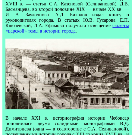
XVIII в. — статьи С.А. Казеновой (Селивановой), Д.В.
Басманцева, во второй половине XIX — начале XX вв. —
И .А. Заулочнова. А.Д. Бикалов издал книгу о
руководителях города. В статьях Ю.В. Гусарова, Е.П.
Ключевской, Л.А. Ефимова получили освещение
сюжеты
«царской» темы в истории города
.
В начале XXI в. историография истории Чебоксар
пополнилась двумя солидными монографиями В.Д.
Димитриева (одна — в соавторстве с С.А. Селивановой),
посвященными истории города с XIII до конца XVIII вв., и