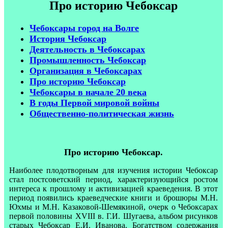
Про историю Чебоксар
Чебоксары город на Волге
История Чебоксар
Деятельность в Чебоксарах
Промышленность Чебоксар
Организация в Чебоксарах
Про историю Чебоксар
Чебоксары в начале 20 века
В годы Первой мировой войны
Общественно-политическая жизнь
Про историю Чебоксар.
Наиболее плодотворным для изучения истории Чебоксар
стал постсоветский период, характеризующийся ростом
интереса к прошлому и активизацией краеведения. В этот
период появились краеведческие книги и брошюры М.Н.
Юхмы и М.Н. Казаковой-Шемякиной, очерк о Чебоксарах
первой половины XVIII в. Г.И. Шугаева, альбом рисунков
старых Чебоксар Е.И. Иванова. Богатством содержания