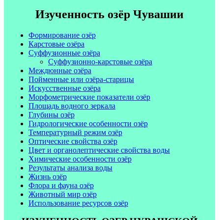
Изученность озёр Чувашии
Формирование озёр
Карстовые озёра
Суффузионные озёра
Суффузионно-карстовые озёра
Междюнные озёра
Пойменные или озёра-старицы
Искусственные озёра
Морфометрические показатели озёр
Площадь водного зеркала
Глубины озёр
Гидрологические особенности озёр
Температурный режим озёр
Оптические свойства озёр
Цвет и органолептические свойства воды
Химические особенности озёр
Результаты анализа воды
Жизнь озёр
Флора и фауна озёр
Животный мир озёр
Использование ресурсов озёр