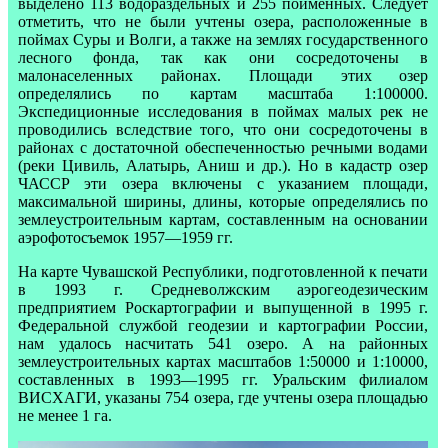
выделено 113 водораздельных и 255 пойменных. Следует
отметить, что не были учтены озера, расположенные в
поймах Суры и Волги, а также на землях государственного
лесного фонда, так как они сосредоточены в
малонаселенных районах. Площади этих озер
определялись по картам масштаба 1:100000.
Экспедиционные исследования в поймах малых рек не
проводились вследствие того, что они сосредоточены в
районах с достаточной обеспеченностью речными водами
(реки Цивиль, Алатырь, Аниш и др.). Но в кадастр озер
ЧАССР эти озера включены с указанием площади,
максимальной ширины, длины, которые определялись по
землеустроительным картам, составленным на основании
аэрофотосъемок 1957—1959 гг.
На карте Чувашской Республики, подготовленной к печати
в 1993 г. Средневолжским аэрогеодезическим
предприятием Роскартографии и выпущенной в 1995 г.
Федеральной службой геодезии и картографии России,
нам удалось насчитать 541 озеро. А на районных
землеустроительных картах масштабов 1:50000 и 1:10000,
составленных в 1993—1995 гг. Уральским филиалом
ВИСХАГИ, указаны 754 озера, где учтены озера площадью
не менее 1 га.