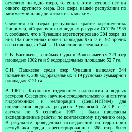
отмечено ни одно озеро, то есть в этом регионе нет ни
одного крупного озера. Все озера нашей республики по
занимаемой площади относятся к мелким.
Сведения об озерах республики крайне ограниченны.
Например, «Справочник по водным ресурсам СССР» 1935
г. сообщает, что в Чувашии зарегистрировано 384 озера, из
них 192 пойменных общей площадью 976 га и 192 прочих
озера площадью 544 га. По мнению исследователя
С.В. Васильева, в поймах Суры и Волги имеется 229 озер
площадью 1302 га и 9 водораздельных площадью 52,7 га.
С.И. Пашкеева среди озер Чувашии выделяет 344
пойменных, 208 водораздельных и 19 русловых суммарной
площадью 3121 га.
В 1967 г. Казанским отделением гидрологии и водных
ресурсов Северного научно-исследовательского института
гидротехники и мелиорации (СевНИИГиМ) для
определения водных ресурсов Чувашской АССР с 1
августа по 5 сентября 1967 г. были проведены
экспедиционные работы по комплексному изучению озер.
В результате проведенных исследований на территории
республики среди зарегистрированных 368 озер было