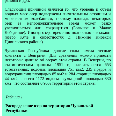
районы и др.).
Следующей причиной является то, что уровень и объем
водных масс озер подвержены значительным сезонным и
многолетним колебаниям, поэтому площадь некоторых
озер за непродолжительное время может резко
увеличиваться или сокращаться (Большое и Малое
Лебединое). Иногда озера временно полностью высыхают
(озеро Куле в окрестностях д. Нижние Кибекси
Цивильского района).
Чувашская Республика долгие годы имела тесные
контакты с Венгрией. Для сравнения можно привести
некоторые данные об озерах этой страны. В Венгрии, по
статистическим данным 1951 г., насчитывается 653
естественных водоема площадью 751 км2, 235 прудов и
водохранилищ площадью 85 км2 и 284 старицы площадью
44 км2, а всего 1172 водоема суммарной площадью 830
км2, что составляет 0,95% территории этой страны.
Таблица 1
Распределение озер по территории Чувашской
Республики