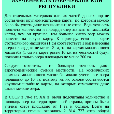
ИЗУЧЕННОСТЬ ОЗЕР ЧУВАШСКОЙ
РЕСПУБЛИКИ
Для отдельных материков или их частей до сих пор не
составлены крупномасштабные карты, по которым можно
было бы учесть даже незначительные озера. Ведь точность
подсчета количества и площади озер зависит от масштаба
карты, чем он крупнее, тем большее число озер можно
нанести на такую карту. К примеру, если на карте
стотысячного масштаба (1 см соответствует 1 км) нанесены
озера площадью не менее 2 га, то на картах миллионного
масштаба (1 см на карте равен 10 км на местности) будут
показаны только озера площадью не менее 200 га.
Следует отметить, что большую точность дают
аэрогеодезические съемки местности. На космических
снимках миллионного масштаба можно учесть все озера
площадью до 10 га, поэтому на их основе составляются
крупномасштабные карты, на которых отмечаются даже
самые мелкие озера.
В СССР в 70-е гг. XX в. были подсчитаны количество и
площадь озер на территории всей страны, причем были
учтены озера площадью от I га и больше. Всего на
территории страны оказалось 2 814 727 озер общей