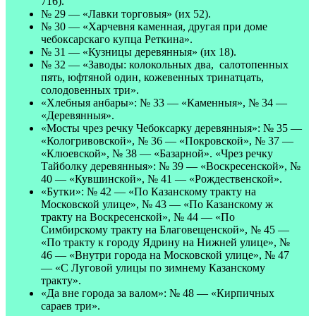
716).
№ 29 — «Лавки торговыя» (их 52).
№ 30 — «Харчевня каменная, другая при доме
чебоксарскаго купца Реткина».
№ 31 — «Кузницы деревянныя» (их 18).
№ 32 — «Заводы: колокольных два, салотопенных
пять, юфтяной один, кожевенных тринатцать,
солодовенных три».
«Хлебныя анбары»: № 33 — «Каменныя», № 34 —
«Деревянныя».
«Мосты чрез речку Чебоксарку деревянныя»: № 35 —
«Кологривовской», № 36 — «Покровской», № 37 —
«Клюевской», № 38 — «Базарной». «Чрез речку
Тайболку деревянныя»: № 39 — «Воскресенской», №
40 — «Кувшинской», № 41 — «Рождественской».
«Бутки»: № 42 — «По Казанскому тракту на
Московской улице», № 43 — «По Казанскому ж
тракту на Воскресенской», № 44 — «По
Симбирскому тракту на Благовещенской», № 45 —
«По тракту к городу Ядрину на Нижней улице», №
46 — «Внутри города на Московской улице», № 47
— «С Луговой улицы по зимнему Казанскому
тракту».
«Да вне города за валом»: № 48 — «Кирпичных
сараев три».