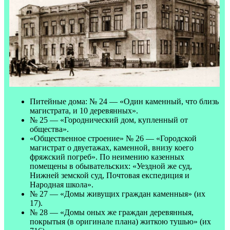
Питейные дома: № 24 — «Один каменный, что близь
магистрата, и 10 деревянных».
№ 25 — «Городнический дом, купленный от
общества».
«Общественное строение» № 26 — «Городской
магистрат о двуетажах, каменной, внизу коего
фряжский погреб». По неимению казенных
помещены в обывательских: «Уездной же суд,
Нижней земской суд, Почтовая експедиция и
Народная школа».
№ 27 — «Домы живущих граждан каменныя» (их
17).
№ 28 — «Домы оных же граждан деревянныя,
покрытыя (в оригинале плана) житкою тушью» (их