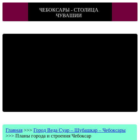
ЧЕБОКСАРЫ - СТОЛИЦА
ЧУВАШИИ
Главная
>>>
Город Веда Суар – Шубашкар – Чебоксары
>>>
Планы города и строения Чебоксар