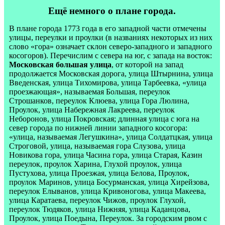
Ещё немного о плане города.
В плане города 1773 года в его западной части отмечены
улицы, переулки и проулки (в названиях некоторых из них
слово «гора» означает склон северо-западного и западного
косогоров). Перечислим с севера на юг, с запада на восток:
Московская большая улица
, от которой на запад
продолжается Московская дорога, улица Штырнина, улица
Введенская, улица Тихомирова, улица Тарбеевка, «улица
проезжающая», называемая Большая, переулок
Строшанков, переулок Клюева, улица Гора Люлина,
Проулок, улица Набережная Лакреева, переулок
Неборонов, улица Покровская; длинная улица с юга на
север города по нижней линии западного косогора:
«улица, называемая Легушкина», улица Солдатцкая, улица
Строговой, улица, называемая гора Слузова, улица
Новикова гора, улица Часина гора, улица Старая, Казин
переулок, проулок Харина, Глухой проулок, улица
Пустухова, улица Проезжая, улица Белова, Проулок,
проулок Маринов, улица Босурманская, улица Хирейзова,
переулок Елыванов, улица Кривоногова, улица Макеева,
улица Каратаева, переулок Чижов, проулок Глухой,
переулок Тюдяков, улица Нижняя, улица Каданцова,
Проулок, улица Поедына, Переулок. За городским рвом с