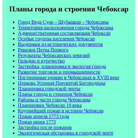
Планы города и строения Чебоксар
Город Веда Суар – Шубашкар – Чебоксары
Территория расположения города Чебоксары
Административная составляющая Чебоксар
Особые группы населения Чебоксар
Выдержки из исторических документов
Ревизии Петра Первого
Результаты Чебоксарских ревизий
Гильдии и купечество
Застройка, планировка и экология города
Развитие торговли и промышленности
Построенные церкви в Чебоксарах в XVIII веке
Церковь Успения Пресвятой Богородицы
Планировка городской черты
Планы города и строения Чебоксар
Районы и части города Чебоксары
Планировки Чебоксар 19 века
Крупнейший пожар в истории Чебоксар
Пожар апреля 1773 года
Пожар июня 1773
Застройка после пожаров
Экологическая обстановка в городской черте