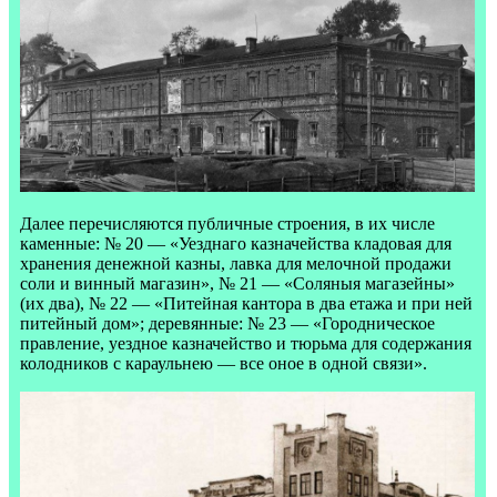
Далее перечисляются публичные строения, в их числе
каменные: № 20 — «Уезднаго казначейства кладовая для
хранения денежной казны, лавка для мелочной продажи
соли и винный магазин», № 21 — «Соляныя магазейны»
(их два), № 22 — «Питейная кантора в два етажа и при ней
питейный дом»; деревянные: № 23 — «Городническое
правление, уездное казначейство и тюрьма для содержания
колодников с караульнею — все оное в одной связи».