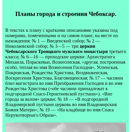
Планы города и строения Чебоксар.
В текстах к плану с краткими описаниями указаны под
номерами, помеченными и на самом плане, на месте их
нахождения: № 1 — Введенский собор; № 2 —
Николаевский собор; № 3—5 — три
церкви
Чебоксарского Троицкого мужского монастыря
третьего
класса; № 6—16 — приходские церкви: Архистратига
Михаила, Пораскевьи, Вознесенская, «другая, построенная
особо, теплая во имя Вознесения Господня», Успенская,
Покровская, Рождества Христова, Воздвиженская,
Воскресения Христова, Благовещенская; № 17 — часовни
близ магистрата во имя Преображения Господня и во имя
Рождества Христова («обе часовни принадлежат к
подгородной Спасо-Геронтиевской пустыни»). «Вне
города за валом» церкви: № 18 — «В подгородной
Владимирской пустыни церковь во имя Владимирския
Божия Матери»; № 19 — «На кладбище во имя Спаса
Нерукотворнаго Образа».