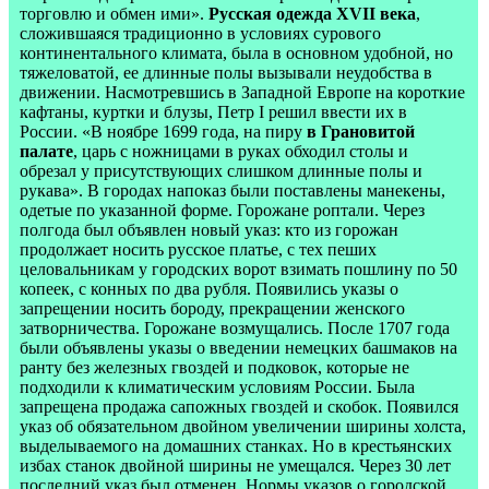
торговлю и обмен ими».
Русская одежда XVII века
,
сложившаяся традиционно в условиях сурового
континентального климата, была в основном удобной, но
тяжеловатой, ее длинные полы вызывали неудобства в
движении. Насмотревшись в Западной Европе на короткие
кафтаны, куртки и блузы, Петр I решил ввести их в
России. «В ноябре 1699 года, на пиру
в Грановитой
палате
, царь с ножницами в руках обходил столы и
обрезал у присутствующих слишком длинные полы и
рукава». В городах напоказ были поставлены манекены,
одетые по указанной форме. Горожане роптали. Через
полгода был объявлен новый указ: кто из горожан
продолжает носить русское платье, с тех пеших
целовальникам у городских ворот взимать пошлину по 50
копеек, с конных по два рубля. Появились указы о
запрещении носить бороду, прекращении женского
затворничества. Горожане возмущались. После 1707 года
были объявлены указы о введении немецких башмаков на
ранту без железных гвоздей и подковок, которые не
подходили к климатическим условиям России. Была
запрещена продажа сапожных гвоздей и скобок. Появился
указ об обязательном двойном увеличении ширины холста,
выделываемого на домашних станках. Но в крестьянских
избах станок двойной ширины не умещался. Через 30 лет
последний указ был отменен. Нормы указов о городской