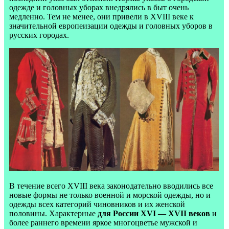
одежде и головных уборах внедрялись в быт очень
медленно. Тем не менее, они привели в XVIII веке к
значительной европеизации одежды и головных уборов в
русских городах.
В течение всего XVIII века законодательно вводились все
новые формы не только военной и морской одежды, но и
одежды всех категорий чиновников и их женской
половины. Характерные
для России XVI — XVII веков
и
более раннего времени яркое многоцветье мужской и