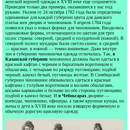
женской верхней одежды в XVIII веке еще сохраняется.
Приведем только два примера, оказавшиеся у нас под
руками. Указом от 24 октября 1782 года были определены
одинаковые для каждой губернии цвета для дамского
платья жен дворян и чиновников. 9 апреля 1784 года
появился указ о новых формах для чиновников. Вводились
одинаковые формы, отличающиеся по цветам для трех
полос страны: северной, средней и полуденной (южной). В
северной полосе мундиры были светло-синие, в средней
— красные, в южной — темно-вишневые. Даже внутри
зон в губерниях чиновничья одежда отличалась. Так,
в
Казанской губернии
чиновники должны были одеться в
красный кафтан с черным и бархатным воротником и
обшлагами, с четырьмя по разряду пуговицами; подбой
черный, камзол белый, пуговицы желтые. В Симбирской
губернии чиновники обязывались одеться в красные
кафтаны с голубым воротником и косыми обшлагами,
косыми карманами и белыми по обе стороны пуговицами;
подбой и камзол белые. И
в Чебоксарах
дворяне —
воеводы, чиновники, офицеры, а также крупные купцы, их
жены и дети в XVIII веке носили изящную форменную и
обычную дорогую красивую одежду.