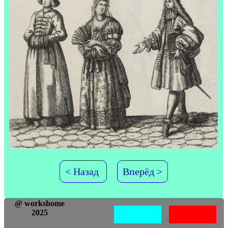
< Назад
Вперёд >
@ workshome
2025