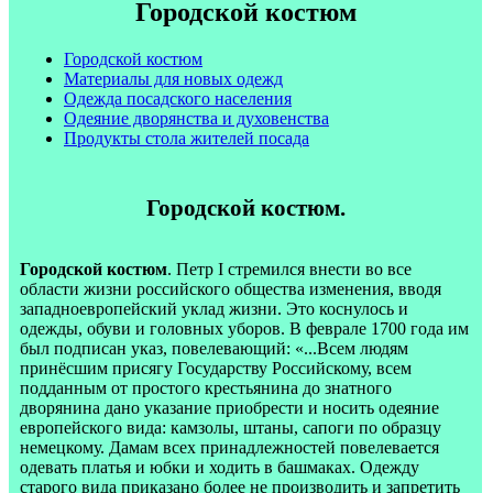
Городской костюм
Городской костюм
Материалы для новых одежд
Одежда посадского населения
Одеяние дворянства и духовенства
Продукты стола жителей посада
Городской костюм.
Городской костюм
. Петр I стремился внести во все
области жизни российского общества изменения, вводя
западноевропейский уклад жизни. Это коснулось и
одежды, обуви и головных уборов. В феврале 1700 года им
был подписан указ, повелевающий: «...Всем людям
принёсшим присягу Государству Российскому, всем
подданным от простого крестьянина до знатного
дворянина дано указание приобрести и носить одеяние
европейского вида: камзолы, штаны, сапоги по образцу
немецкому. Дамам всех принадлежностей повелевается
одевать платья и юбки и ходить в башмаках. Одежду
старого вида приказано более не производить и запретить