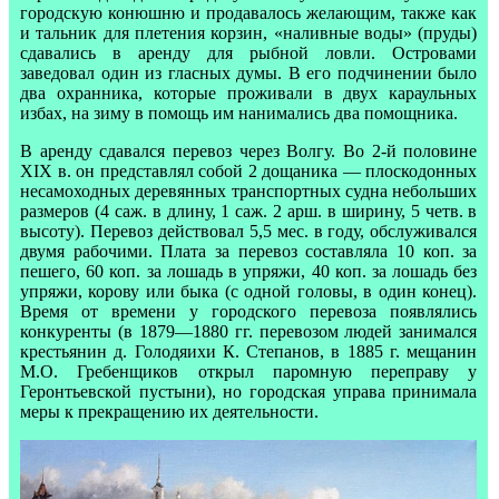
городскую конюшню и продавалось желающим, также как
и тальник для плетения корзин, «наливные воды» (пруды)
сдавались в аренду для рыбной ловли. Островами
заведовал один из гласных думы. В его подчинении было
два охранника, которые проживали в двух караульных
избах, на зиму в помощь им нанимались два помощника.
В аренду сдавался перевоз через Волгу. Во 2-й половине
XIX в. он представлял собой 2 дощаника — плоскодонных
несамоходных деревянных транспортных судна небольших
размеров (4 саж. в длину, 1 саж. 2 арш. в ширину, 5 четв. в
высоту). Перевоз действовал 5,5 мес. в году, обслуживался
двумя рабочими. Плата за перевоз составляла 10 коп. за
пешего, 60 коп. за лошадь в упряжи, 40 коп. за лошадь без
упряжи, корову или быка (с одной головы, в один конец).
Время от времени у городского перевоза появлялись
конкуренты (в 1879—1880 гг. перевозом людей занимался
крестьянин д. Голодяихи К. Степанов, в 1885 г. мещанин
М.О. Гребенщиков открыл паромную переправу у
Геронтьевской пустыни), но городская управа принимала
меры к прекращению их деятельности.