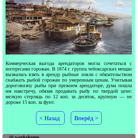
Коммерческая выгода арендаторов могла сочетаться с
интересами горожан. В 1874 г. группа чебоксарских мещан
вызвалась взять в аренду рыбные ловли с обязательством
снабжать рыбой горожан по умеренным ценам. Учитывая
дороговизну рыбы при прежнем арендаторе, дума пошла
им навстречу, обязав продавать рыбу по твердой цене:
мелкую стерлядь по 12 коп. за десяток, крупную — не
дороже 15 коп. за фунт.
< Назад
Вперёд >
@ workshome