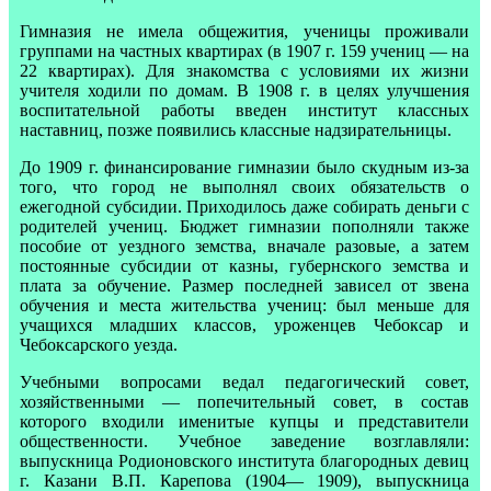
Гимназия не имела общежития, ученицы проживали
группами на частных квартирах (в 1907 г. 159 учениц — на
22 квартирах). Для знакомства с условиями их жизни
учителя ходили по домам. В 1908 г. в целях улучшения
воспитательной работы введен институт классных
наставниц, позже появились классные надзирательницы.
До 1909 г. финансирование гимназии было скудным из-за
того, что город не выполнял своих обязательств о
ежегодной субсидии. Приходилось даже собирать деньги с
родителей учениц. Бюджет гимназии пополняли также
пособие от уездного земства, вначале разовые, а затем
постоянные субсидии от казны, губернского земства и
плата за обучение. Размер последней зависел от звена
обучения и места жительства учениц: был меньше для
учащихся младших классов, уроженцев Чебоксар и
Чебоксарского уезда.
Учебными вопросами ведал педагогический совет,
хозяйственными — попечительный совет, в состав
которого входили именитые купцы и представители
общественности. Учебное заведение возглавляли:
выпускница Родионовского института благородных девиц
г. Казани В.П. Карепова (1904— 1909), выпускница