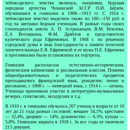
чебоксарского земства являлась, например, будущая
народная артистка Чувашской АССР О.И. Ырзем,
обучавшаяся в гимназии в 1908—1913 гг. С 1914 г.
чебоксарское земство выделяло также по 100—150 руб. в
год на завтраки бедным ученицам. В разные годы своих
стипендиаток имели А. П. Астраханцев, В.М. Иевлева,
Е.А Ветошкина, Ф.М. Дряблов и представители
купеческого рода Ефремовых. В 1908 г. по решению
городской думы в знак благодарности к памяти почетной
попечительницы Е.В. Ефремовой н ее мужа П.Е. Ефремова
в прогимназии были установлены их портреты.
Гимназия располагала естественно-историческим,
физическим кабинетами и рисовальным классом. Помимо
общеобразовательных и педагогических предметов
преподавались французский язык, рукоделие, пение и
рисование, с 1908 г. — немецкий язык, с 1914 г. — латынь.
Ученицы принимали участие в литературно-музыкальных
вечерах, спектаклях, экскурсиях и т.д.
В 1910 г. в гимназии обучалось 207 учениц в возрасте от 10
лет до 21 года разных сословий: мещане 54,1%, крестьяне
— 32,4%, дворяне — 14%, духовенство — 6,3%, купцы —
5,8%. Гимназия закрыта в 1918 г. За все годы ее окончили
213 девушек.