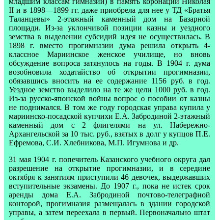
младшим классам гимназии) в память коронации Николая
II и в 1898—1899 гг. даже приобрела для нее у ТД «Братья
Таланцевы» 2-этажный каменный дом на Базарной
площади. Из-за уклончивой позиции казны и уездного
земства в выделении субсидий идея не осуществилась. В
1898 г. вместо прогимназии дума решила открыть 4-
классное Мариинское женское училище, но вновь
обсуждение вопроса затянулось на годы. В 1904 г. дума
возобновила ходатайство об открытии прогимназии,
обязавшись вносить на ее содержание 1156 руб. в год.
Уездное земство выделило на те же цели 1000 руб. в год.
Из-за русско-японской войны вопрос о пособии от казны
не поднимался. В том же году городская управа купила у
мариинско-посадской купчихи Е.А. Забродиной 2-этажный
каменный дом с 2 флигелями на ул. Набережно-
Архангельской за 10 тыс. руб., взятых в долг у купцов П.Е.
Ефремова, С.И. Хлебникова, М.П. Игумнова и др.
31 мая 1904 г. попечитель Казанского учебного округа дал
разрешение на открытие прогимназии, и в середине
октября к занятиям приступили 46 девочек, выдержавших
вступительные экзамены. До 1907 г., пока не истек срок
аренды дома Е.А. Забродиной почтово-телеграфной
конторой, прогимназия размещалась в здании городской
управы, а затем переехала в первый. Первоначально штат