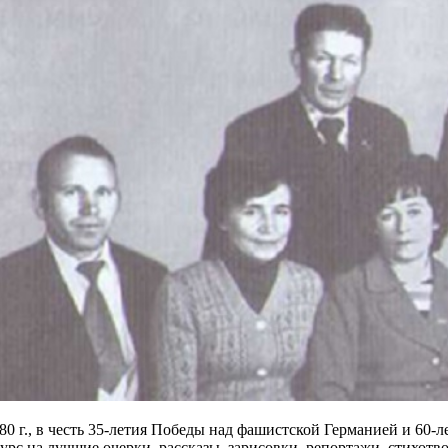
80 г., в честь 35-летия Победы над фашистской Германией и 60-
урс на лучшие очерки, рассказы, зарисовки, репортажи, стихотв