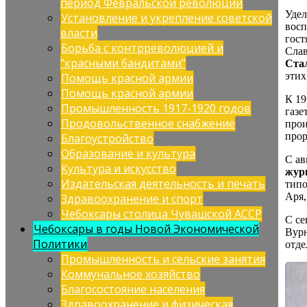
период Февральской революции
Удел
Установление и укрепление советской
восп
власти
гост
Борьба с контрреволюцией и
Слав
"красными бандитами"
Ста
этих
Помощь красной армии
Помощь красной армии
К 19
Промышленность 1917-1920 годов
газе
Продовольственное снабжение
прои
прор
Благоустройство
Образование и культура
С ав
Культура и искусство
жур
Издательская деятельность и печать
типо
Аря,
Здравоохранение и спорт
Чебоксары столица Чувашской АССР
С се
Чебоксары в годы Новой Экономической
Вурн
Политики
отде
Промышленность и сельские занятия
Коммунальное хозяйство
Благосостояние населения
Здравоохранение и физическая