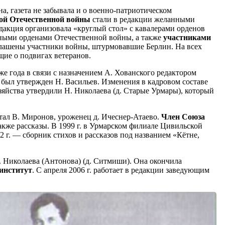
, газета не забывала и о военно-патриотическом
ой Отечественной войны
стали в редакции желанными
дакция организовала «круглый стол» с кавалерами орденов
нными орденами Отечественной войны, а также
участниками
глашены участники войны, штурмовавшие Берлин. На всех
ие о подвигах ветеранов.
 же года в связи с назначением А. Хованского редактором
»
был утвержден Н. Васильев. Изменения в кадровом составе
яйства утвердили Н. Николаева (д. Старые Урмары), который
ботал В. Миронов, уроженец д. Ичеснер-Атаево.
Член Союза
 также рассказы. В 1999 г. в Урмарском филиале Цивильской
 г. — сборник стихов и рассказов под названием «Кётне,
 А. Николаева (Антонова) (д. Ситмиши). Она окончила
институт
. С апреля 2006 г. работает в редакции заведующим