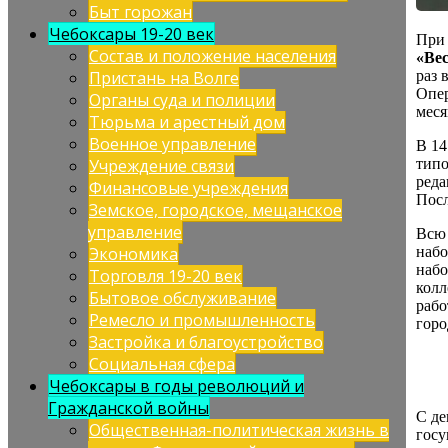
Быт горожан
Чебоксары 19-20 век
При 
Состав и положение населения
«Ве
раз 
Пристань на Волге
Опер
Органы суда и полиции
меся
Тюрьма и арестный дом
Военное управление
В 14
типо
Учреждение связи
реда
Финансовые учреждения
Посл
Земское, городское, мещанское
управление
Всю 
набо
Экономика
набо
Торговля 19-20 век
колл
Бытовое обслуживание
рабо
Ремесло и промышленность
горо
Застройка и благоустройство
Социальная сфера
Чебоксары в годы революций и
Гражданской войны
С де
Общественная-политическая жизнь в
госу