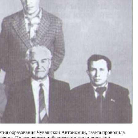
летия образования Чувашской Автономии, газета проводила
орения. По его итогам победителями стали директор