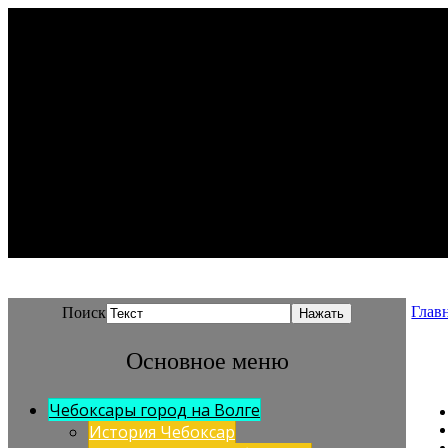
Глав
Поиск
Основное меню
Чебоксары город на Волге
История Чебоксар