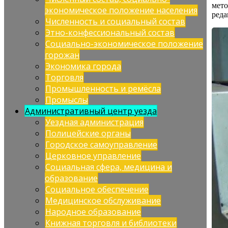
мето
экономическое положение населения
реда
Численность и социальный состав
Этно-конфессиональный состав
Социально-экономическое положение
горожан
Экономика города
Торговля
Промышленность и ремёсла
Промыслы
Административный центр уезда
Уездная администрация
Полицейские органы
Городское самоуправление
Церковное управление
Социальная сфера, медицина и
образование
Социальное обеспечение
Медицинское обслуживание
Народное образование
Книжная торговля и библиотеки