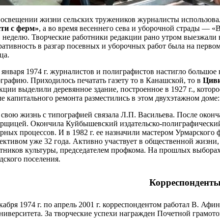
освещении жизни сельских тружеников журналисты использова
сти с ферм»
, а во время весеннего сева и уборочной страды — «В
в неделю. Творческие работники редакции рано утром выезжали в
ативность в разгар посевных и уборочных работ была на первом 
ца.
 января 1974 г. журналистов и полиграфистов настигло большо
графию. Приходилось печатать газету то в Канашской, то в
Циви
кции выделили деревянное здание, построенное в 1927 г., кото
е капитального ремонта разместились в этом двухэтажном доме:
свою жизнь с типографией связала Л.П. Васильева. После окон
рщицей. Окончила Куйбышевский издательско-полиграфический 
рных процессов. И в 1982 г. ее назначили мастером Урмарского
ективом уже 32 года. Активно участвует в общественной жизни,
тников культуры, председателем профкома. На прошлых выбора
дского поселения.
Корреспонденты
кабря 1974 г. по апрель 2001 г. корреспондентом работал В. Аф
ниверситета. За творческие успехи награжден Почетной грамот