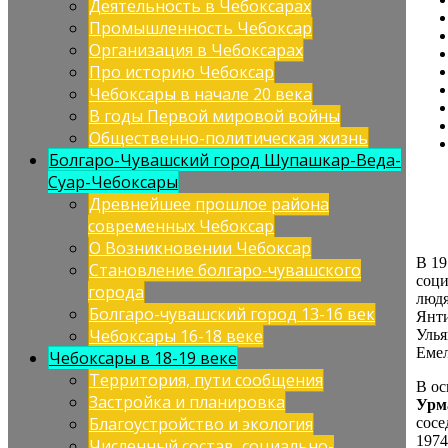
Деятельность в Чебоксарах
Промышленность Чебоксар
Организация в Чебоксарах
Про историю Чебоксар
Чебоксары в начале 20 века
В годы Первой мировой войны
Общественно-политическая жизнь
Болгаро-Чувашский город Шупашкар-Веда-
Суар-Чебоксары
Древнейшее прошлое района
современных Чебоксар
О Возникновении Чебоксар
В 19
Становление болгаро-чувашского
соци
города
людя
Болгаро-чувашский город 13-16 век
Янти
Чебоксары 16-18 веке
Улья
Емел
Чебоксары в 18-19 веке
Территория, пути сообщения
В ос
Застройка и планировка
Урм
Благоустройство и экология
сосе
1974
Численный состав, социально-