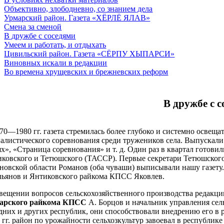
Объективно, злободневно, со знанием дела
Урмарский район. Газета «ХЁРЛЁ ЯЛАВ»
Смена за сменой
В дружбе с соседями
Умеем и работать, и отдыхать
Цивильский район. Газета «СЁРПУ ХЫПАРСИ»
Виновных искали в редакции
Во времена хрущевских и брежневских реформ
В дружбе с 
70—1980 гг. газета стремилась более глубоко и системно освеща
алистического соревнования среди тружеников села. Выпускали
х», «Страница соревнования» и т. д. Один раз в квартал гото
ковского и Тетюшского (ТАССР). Первые секретари Тетюшског
новской области Романов (оба чуваши) выписывали нашу газету
ьянов и Янтиковского райкома КПСС Яковлев.
вещении вопросов сельскохозяйственного производства редак
арского райкома КПСС
А. Борцов и начальник управления сел
дних и других республик, они способствовали внедрению его в р
 гг. район по урожайности сельхозкультур завоевал в республи