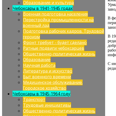
Образование и культура
Урма
Чебоксары в 1941-1945 годах
заво
Военная подготовка населения
В фе
Перестройка промышленности на
пери
военный лад
зани
Подготовка рабочих кадров. Трудовой
В 19
героизм
реда
Фронт требует - будет сделано
добр
Ратные подвиги чебоксарцев
рабо
Общественно-политическая жизнь
инф
Образование
С ию
Научная работа
реда
Литература и искусство
Быт военного времени
Медицинское обслуживание.
Городское хозяйство
Чебоксары в 1945-1964 году
Транспорт
Трудовые инициативы
Общественно-политическая жизнь