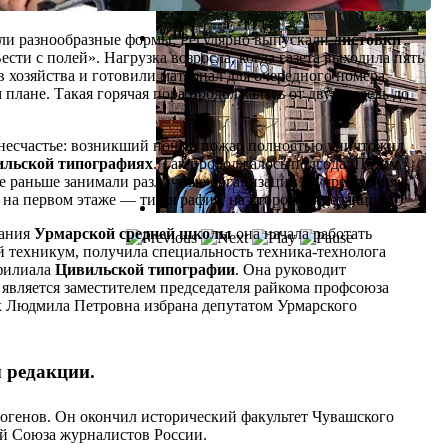
ли разнообразные формы. Регулярно выпускали
листовки
ести с полей». Нагрузка возросла, когда газета выходила пять
 хозяйства и готовили материал для очередного номера.
плане. Такая горячая пора продолжалась от двух недель до
е несчастье: возникший ночью пожар полностью уничтожил
льской типографиях
. Так продолжалось полгода. Потом
рое раньше занимали различные организации и учреждения.
 на первом этаже — типография, на втором — редакция.
чания
Урмарской средней школы
она начала работать
техникум, получила специальность техника-технолога
 филиала
Цивильской типографии
. Она руководит
 является заместителем председателя райкома профсоюза
х Людмила Петровна избрана депутатом Урмарского
 редакции.
иногенов. Он окончил исторический факультет Чувашского
ой Союза журналистов России.