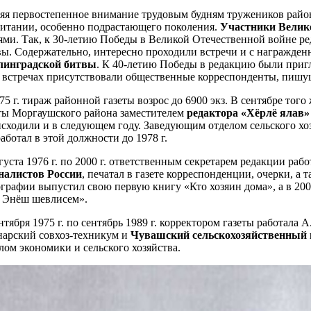
яя первостепенное внимание трудовым будням тружеников района
итании, особенно подрастающего поколения.
Участники Велик
ями. Так, к 30-летию Победы в Великой Отечественной войне ре
ы. Содержательно, интересно проходили встречи и с награжде
линградской битвы
. К 40-летию Победы в редакцию были при
 встречах присутствовали общественные корреспонденты, пишущ
75 г. тираж районной газеты возрос до 6900 экз. В сентябре того
ты Моргаушского района заместителем
редактора «Хёрлё ялав
сходили и в следующем году. Заведующим отделом сельского хоз
аботал в этой должности до 1978 г.
густа 1976 г. по 2000 г. ответственным секретарем редакции ра
налистов России
, печатал в газете корреспонденции, очерки, а
графии выпустил свою первую книгу «Кто хозяин дома», а в 2002
 Энёш шевлисем».
нтября 1975 г. по сентябрь 1989 г. корректором газеты работала
арский совхоз-техникум и
Чувашский сельскохозяйственный 
лом экономики и сельского хозяйства.