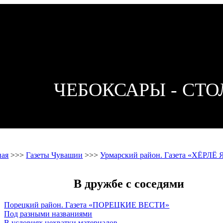
ЧЕБОКСАРЫ - СТ
ная
>>>
Газеты Чувашии
>>>
Урмарский район. Газета «ХЁРЛЁ
В дружбе с соседями
Порецкий район. Газета «ПОРЕЦКИЕ ВЕСТИ»
Под разными названиями
В условиях нехватки материалов