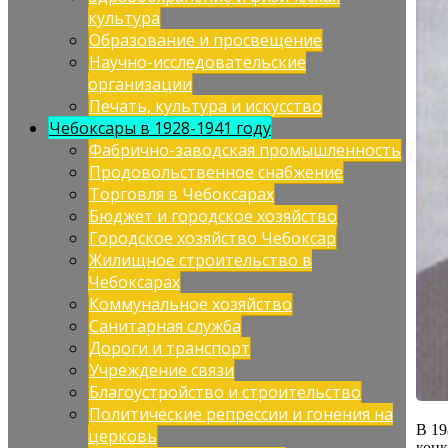
культура
Образование и просвещение
Научно-исследовательские
организации
Печать, культура и искусство
Чебоксары в 1928-1941 году
Фабрично-заводская промышленность
Продовольственное снабжение
Торговля в Чебоксарах
Бюджет и городское хозяйство
Городское хозяйство Чебоксар
Жилищное строительство в
Чебоксарах
Коммунальное хозяйство
Санитарная служба
Дороги и транспорт
Учреждение связи
Благоустройство и строительство
Политические репрессии и гонения на
В 19
церковь
конк