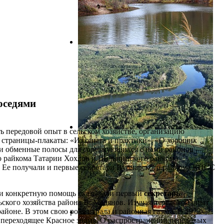
соседями
ть передовой опыт в сельском хозяйстве, организацию
 страницы-плакаты: «Из опыта и практики», «О хороших
вили обменные полосы для соревнующихся с нами районов —
о райкома Татарии Хохлов и Цильнинского райкома
. Ее получали и первые секретари Вурнарского райкома КПСС
ции конкретную помощь оказывали первый
секретарь
ьского хозяйства района В. Мадянов. Изучая передовой опыт
айоне. В этом свою роль играла и районная газета. В 1972—
ке переходящее Красное знамя. О распространении передовых