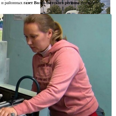
х и районных
газет Волго-Вятского региона
рассказал