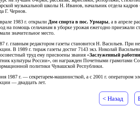
рской музыкальной школы Н. Иванов, начальник отдела кадров 
да Г. Чернов.
врале 1983 г. открыли
Дом спорта в пос. Урмары
, а в апреле р
од на помощь сельчанам в уборке урожая ежегодно приезжали ст
мали значительное место.
87 г. главным редактором газеты становится Н. Васильев. При н
кции. В 1989 г. тираж газеты достиг 7143 экз. Николай Васильев
осовестный труд ему присвоены звания «
Заслуженный работни
тник культуры России», он награжден Почетными грамотами Со
ормационной политики Чувашской Республики.
ня 1987 г. — секретарем-машинисткой, а с 2001 г. оператором э
кции — двадцать лет.
< Назад