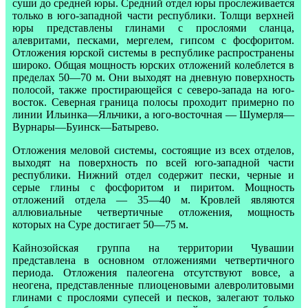
суши до средней юры. Средний отдел юры прослеживается
только в юго-западной части республики. Толщи верхней
юры представлены глинами с прослоями сланца,
алевритами, песками, мергелем, гипсом с фосфоритом.
Отложения юрской системы в республике распространены
широко. Общая мощность юрских отложений колеблется в
пределах 50—70 м. Они выходят на дневную поверхность
полосой, также простирающейся с северо-запада на юго-
восток. Северная граница полосы проходит примерно по
линии Ильинка—Яльчики, а юго-восточная — Шумерля—
Вурнары—Буинск—Батырево.
Отложения меловой системы, состоящие из всех отделов,
выходят на поверхность по всей юго-западной части
республики. Нижний отдел содержит пески, черные и
серые глины с фосфоритом и пиритом. Мощность
отложений отдела — 35—40 м. Кровлей являются
аллювиальные четвертичные отложения, мощность
которых на Суре достигает 50—75 м.
Кайнозойская группа на территории Чувашии
представлена в основном отложениями четвертичного
периода. Отложения палеогена отсутствуют вовсе, а
неогена, представленные плиоценовыми алевролитовыми
глинами с прослоями супесей и песков, залегают только