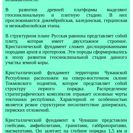
В развитии древней платформы выделяют
геосинклинальную и плитную стадию. В них
прослеживаются докембрийская, каледонская, герцинская
и мезокайнозойская этапы.
В структурном плане Русская равнина представляет собой
плиту, которая имеет двухэтажное строение.
Кристаллический фундамент сложен дислоцированными
породами архея и протерозоя. Эти породы сформировались
в эпоху развития геосинклинальной стадии данного
участка земной коры.
Кристаллический фундамент территории Чувашской
Республики расположен на северо-восточном склоне
Токмовского поднятия, которое представляет собой
структуру первого порядка. Распределение
стратиграфических комплексов отражает основные черты
тектоники республики. Характерной ее особенностью
является резкое структурное несоответствие допермских,
пермских отложений.
Кристаллический фундамент в Чувашии представлен
гнейсами, амфиболитами, гранитами, габброноритами,
магматитами. Он залегает на глубине порядка 1,5 км и