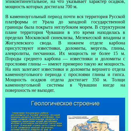
эпиконтинентальное, на что указывает характер осадков,
мощность которых достигала 700 м.
В каменноугольный период почти вся территория Русской
платформы от Урала до западной государственной
границы была покрыта неглубоким морем. В структурном
плане территория Чувашии в это время находилась в
пределах Московской синеклизы, Мелекесской впадины и
Жигулевского свода. В нижнем отделе карбона
присутствуют известняки, доломиты, мергель, глины,
алевролиты, песчаники. Их мощность не более 15 м.
Породы среднего карбона — известняки и доломиты с
прослоями глины — имеют примерно такую же мощность.
На них залегают известняки и доломиты верхнего отдела
каменноугольного периода с прослоями глины и гипса.
Мощность осадков отдела достигает 350 м. Толщи
каменноугольной системы в Чувашии нигде на
поверхность не выходят.