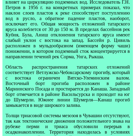
влияет на циркуляцию подземных вод. Исследователь Г.Н.
Петров в 1956 г. на конкретных примерах показал, что
наклон слоев пластов к реке способствует поступлению
вод в русло, а обратное падение пластов, наоборот,
исключает его. Общая мощность отложений татарского
яруса колеблется от 30 до 150 м. В пределах бассейнов рек
Кубня, Була, Аниш отклонения татарского яруса имеют
слабый уклон с востока на запад. Бассейн р. Цивиль
расположен в мульдообразном (имеющем форму чаши)
понижении, в котором подземный сток концентрируется в
направлении течений рек Сорма, Унга, Рыкша.
Область распространения татарских отложений
соответствует Ветлужско-Чебоксарскому прогибу, который
с востока ограничен Вятско-Улеминским валом.
Восточный борт прогиба расположен в районе
Мариинского Посада и простирается до Канаша. Западный
борт отмечается в районе Васильсурска и проходит на юг
до Шумерли. Южнее линии Шумерля—Канаш прогиб
замыкается в виде широкого залива.
Толщи триасовой системы мезозоя в Чувашии отсутствуют,
так как тектонические движения положительного знака на
рубеже перми и триаса обусловили перерыв в
осадконакоплении. Территория находилась в условиях