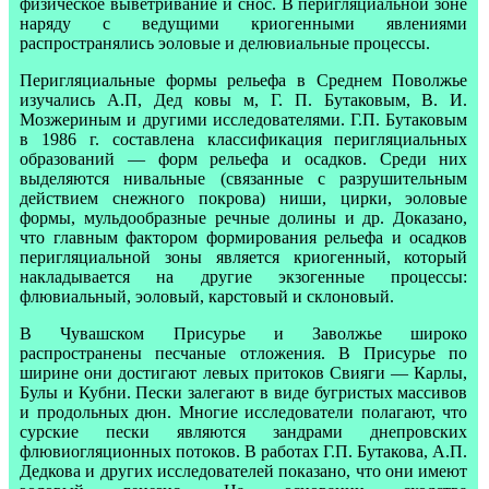
физическое выветривание и снос. В перигляциальной зоне
наряду с ведущими криогенными явлениями
распространялись эоловые и делювиальные процессы.
Перигляциальные формы рельефа в Среднем Поволжье
изучались А.П, Дед ковы м, Г. П. Бутаковым, В. И.
Мозжериным и другими исследователями. Г.П. Бутаковым
в 1986 г. составлена классификация перигляциальных
образований — форм рельефа и осадков. Среди них
выделяются нивальные (связанные с разрушительным
действием снежного покрова) ниши, цирки, эоловые
формы, мульдообразные речные долины и др. Доказано,
что главным фактором формирования рельефа и осадков
перигляциальной зоны является криогенный, который
накладывается на другие экзогенные процессы:
флювиальный, эоловый, карстовый и склоновый.
В Чувашском Присурье и Заволжье широко
распространены песчаные отложения. В Присурье по
ширине они достигают левых притоков Свияги — Карлы,
Булы и Кубни. Пески залегают в виде бугристых массивов
и продольных дюн. Многие исследователи полагают, что
сурские пески являются зандрами днепровских
флювиогляционных потоков. В работах Г.П. Бутакова, А.П.
Дедкова и других исследователей показано, что они имеют