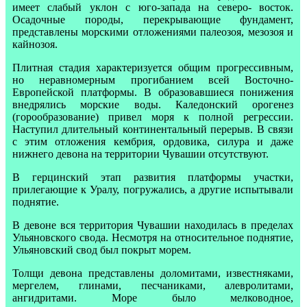
имеет слабый уклон с юго-запада на северо- восток.
Осадочные породы, перекрывающие фундамент,
представлены морскими отложениями палеозоя, мезозоя и
кайнозоя.
Плитная стадия характеризуется общим прогрессивным,
но неравномерным прогибанием всей Восточно-
Европейской платформы. В образовавшиеся понижения
внедрялись морские воды. Каледонский орогенез
(горообразование) привел моря к полной регрессии.
Наступил длительный континентальный перерыв. В связи
с этим отложения кембрия, ордовика, силура и даже
нижнего девона на территории Чувашии отсутствуют.
В герцинский этап развития платформы участки,
прилегающие к Уралу, погружались, а другие испытывали
поднятие.
В девоне вся территория Чувашии находилась в пределах
Ульяновского свода. Несмотря на относительное поднятие,
Ульяновский свод был покрыт морем.
Толщи девона представлены доломитами, известняками,
мергелем, глинами, песчаниками, алевролитами,
ангидритами. Море было мелководное,