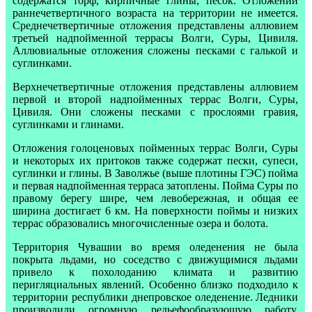
содержатся торф, кирпичные глины, песок. Отложений
раннечетвертичного возраста на территории не имеется.
Среднечетвертичные отложения представлены аллювием
третьей надпойменной террасы Волги, Суры, Цивиля.
Аллювиальные отложения сложены песками с галькой и
суглинками.
Верхнечетвертичные отложения представлены аллювием
первой и второй надпойменных террас Волги, Суры,
Цивиля. Они сложены песками с прослоями гравия,
суглинками и глинами.
Отложения голоценовых пойменных террас Волги, Суры
и некоторых их притоков также содержат пески, супеси,
суглинки и глины. В Заволжье (выше плотины ГЭС) пойма
и первая надпойменная терраса затоплены. Пойма Суры по
правому берегу шире, чем левобережная, и общая ее
ширина достигает 6 км. На поверхности поймы и низких
террас образовались многочисленные озера и болота.
Территория Чувашии во время оледенения не была
покрыта льдами, но соседство с движущимися льдами
привело к похолоданию климата и развитию
перигляциальных явлений. Особенно близко подходило к
территории республики днепровское оледенение. Ледники
производили огромную рельефообразующую работу,