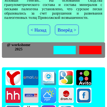
эоловый генезис. На основании сходства
гранулометрического состава и состава минералов с
песками палеогена установлено, что сурские пески
образовались за счет разрушения и развевания
палеогеновых толщ Приволжской возвышенности.
< Назад
Вперёд >
@ workshome
2025