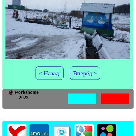
< Назад
Вперёд >
@ workshome
2025