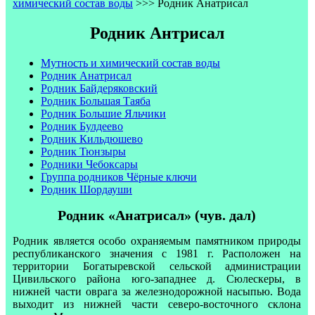
химический состав воды
>>>
Родник Анатрисал
Родник Антрисал
Мутность и химический состав воды
Родник Анатрисал
Родник Байдеряковский
Родник Большая Таяба
Родник Большие Яльчики
Родник Булдеево
Родник Кильдюшево
Родник Тюнзыры
Родники Чебоксары
Группа родников Чёрные ключи
Родник Шордауши
Родник «Анатрисал» (чув. дал)
Родник является особо охраняемым памятником природы
республиканского значения с 1981 г. Расположен на
территории Богатыревской сельской администрации
Цивильского района юго-западнее д. Сюлескеры, в
нижней части оврага за железнодорожной насыпью. Вода
выходит из нижней части северо-восточного склона