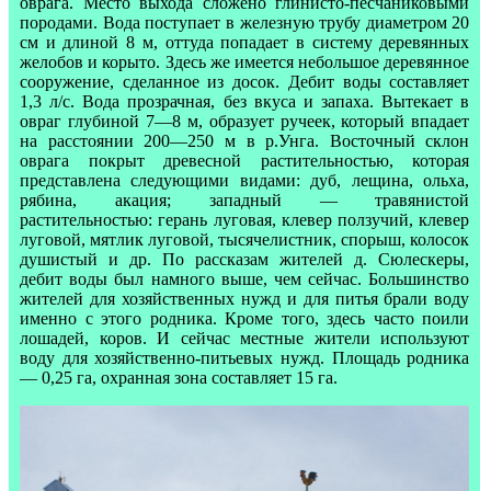
оврага. Место выхода сложено глинисто-песчаниковыми
породами. Вода поступает в железную трубу диаметром 20
см и длиной 8 м, оттуда попадает в систему деревянных
желобов и корыто. Здесь же имеется небольшое деревянное
сооружение, сделанное из досок. Дебит воды составляет
1,3 л/с. Вода прозрачная, без вкуса и запаха. Вытекает в
овраг глубиной 7—8 м, образует ручеек, который впадает
на расстоянии 200—250 м в р.Унга. Восточный склон
оврага покрыт древесной растительностью, которая
представлена следующими видами: дуб, лещина, ольха,
рябина, акация; западный — травянистой
растительностью: герань луговая, клевер ползучий, клевер
луговой, мятлик луговой, тысячелистник, спорыш, колосок
душистый и др. По рассказам жителей д. Сюлескеры,
дебит воды был намного выше, чем сейчас. Большинство
жителей для хозяйственных нужд и для питья брали воду
именно с этого родника. Кроме того, здесь часто поили
лошадей, коров. И сейчас местные жители используют
воду для хозяйственно-питьевых нужд. Площадь родника
— 0,25 га, охранная зона составляет 15 га.