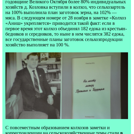
годовщине Великого Октября более 80% индивидуальных
хозяйств д. Козловка вступили в колхоз, что сельхозартель
на 100% выполнила план заготовок зерна, на 102% —
мяса. В следующем номере от 28 ноября в заметке «Колхоз
«Аниш» укрепляется» приводится такой факт: если в
первое время этот колхоз объединял 182 едока из крестьян-
бедняков и середняков, то ныне в нем числятся 382 едока,
все государственные планы заготовок сельхозпродукции
хозяйство выполняет на 100 %.
С повсеместным образованием колхозов заметки и
корреспонденции на сельскохозяйственные темы стали
в