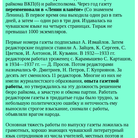
райкома ВКП(б) и райисполкома. Через год газету
переименовали в «Ленин ялавёпе»
(Со знаменем
Ленина). В первое время она выходила один раз в пять
дней, а затем — один раз в три дня. Издавалась на
чувашском языке на четырех страницах. Тираж не
превышал 1000 экземпляров.
Первые номера газеты подписывал А. Измайлов. Затем
редакторские подписи ставили А. Зайцев, К. Сергеев, С.
Цветков, И. Антонов, И. Кузьмин. В 1932—1933 гг.
редактором работал уроженец с. Карамышево С. Карташов,
в 1934—1937 гг. — Д. Просов. Потом редакторами
назначались Ф. Дмитриев, Н. Петров, Г. Куприянов. За
десять лет сменилось 11 редакторов. Многие из них не
имели журналистского образования,
опыта газетной
работы
, но утверждались на эту должность решением
бюро райкома, а зачастую и обкома партии. Работать
редактором газеты в тридцатые годы было трудно, за
небольшую политическую ошибку и неточность ему
выносили строгое взыскание, снимали с работы,
объявляли врагом народа.
Основная тяжесть работы по выпуску газеты ложилась на
грамотных, хорошо знающих чувашский литературный
язык сотрудников из числа учителей, местных поэтов и