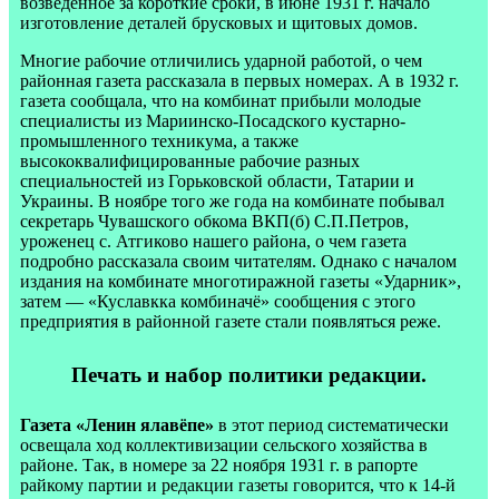
возведенное за короткие сроки, в июне 1931 г. начало
изготовление деталей брусковых и щитовых домов.
Многие рабочие отличились ударной работой, о чем
районная газета рассказала в первых номерах. А в 1932 г.
газета сообщала, что на комбинат прибыли молодые
специалисты из Мариинско-Посадского кустарно-
промышленного техникума, а также
высококвалифицированные рабочие разных
специальностей из Горьковской области, Татарии и
Украины. В ноябре того же года на комбинате побывал
секретарь Чувашского обкома ВКП(б) С.П.Петров,
уроженец с. Атгиково нашего района, о чем газета
подробно рассказала своим читателям. Однако с началом
издания на комбинате многотиражной газеты «Ударник»,
затем — «Куславкка комбиначё» сообщения с этого
предприятия в районной газете стали появляться реже.
Печать и набор политики редакции.
Газета «Ленин ялавёпе»
в этот период систематически
освещала ход коллективизации сельского хозяйства в
районе. Так, в номере за 22 ноября 1931 г. в рапорте
райкому партии и редакции газеты говорится, что к 14-й