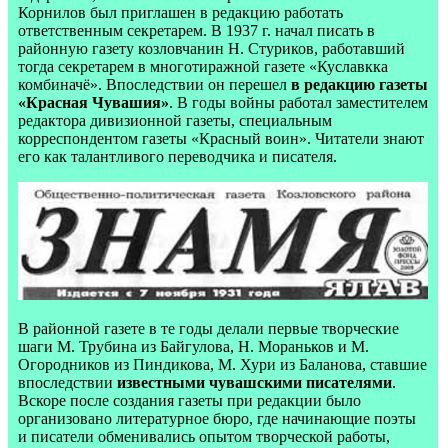
Корнилов был приглашен в редакцию работать
ответственным секретарем. В 1937 г. начал писать в
районную газету козловчанин Н. Стуриков, работавший
тогда секретарем в многотиражной газете «Куславкка
комбиначё». Впоследствии он перешел
в редакцию газеты
«Красная Чувашия»
. В годы войны работал заместителем
редактора дивизионной газеты, специальным
корреспондентом газеты «Красный воин». Читатели знают
его как талантливого переводчика и писателя.
В районной газете в те годы делали первые творческие
шаги М. Трубина из Байгулова, Н. Мораньков и М.
Огородников из Пиндикова, М. Хури из Баланова, ставшие
впоследствии
известными чувашскими писателями
.
Вскоре после создания газеты при редакции было
организовано литературное бюро, где начинающие поэты
и писатели обменивались опытом творческой работы,