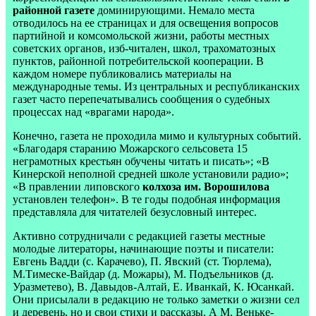
районной газете
доминирующими. Немало места
отводилось на ее страницах и для освещения вопросов
партийной и комсомольской жизни, работы местных
советских органов, изб-читален, школ, трахоматозных
пунктов, районной потребительской кооперации. В
каждом номере публиковались материалы на
международные темы. Из центральных и республиканских
газет часто перепечатывались сообщения о судебных
процессах над «врагами народа».
Конечно, газета не проходила мимо и культурных событий.
«Благодаря старанию Можарского сельсовета 15
неграмотных крестьян обучены читать и писать»; «В
Кинерской неполной средней школе установили радио»;
«В правлении липовского
колхоза им. Ворошилова
установлен телефон». В те годы подобная информация
представляла для читателей безусловный интерес.
Активно сотрудничали с редакцией газеты местные
молодые литераторы, начинающие поэты и писатели:
Евгень Вадди (с. Карачево), П. Явский (ст. Тюрлема),
М.Тимеске-Вайдар (д. Можары), М. Подъельников (д.
Уразметево), В. Давыдов-Алтай, Е. Иванкай, К. Юсанкай.
Они присылали в редакцию не только заметки о жизни сел
и деревень, но и свои стихи и рассказы. А М. Веньке-