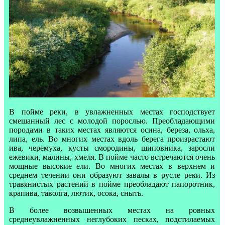
В пойме реки, в увлажненных местах господствует
смешанный лес с молодой порослью. Преобладающими
породами в таких местах являются осина, береза, ольха,
липа, ель. Во многих местах вдоль берега произрастают
ива, черемуха, кусты смородины, шиповника, заросли
ежевики, малины, хмеля. В пойме часто встречаются очень
мощные высокие ели. Во многих местах в верхнем и
среднем течении они образуют завалы в русле реки. Из
травянистых растений в пойме преобладают папоротник,
крапива, таволга, лютик, осока, сныть.
В более возвышенных местах на ровных
среднеувлажненных неглубоких песках, подстилаемых