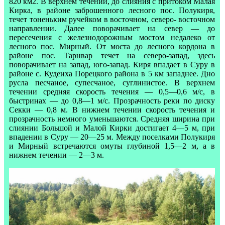
820 км2. В верхнем течении, до слияния с притоком Малая
Кирка, в районе заброшенного лесного пос. Полукиря,
течет тоненьким ручейком в восточном, северо- восточном
направлении. Далее поворачивает на север — до
пересечения с железнодорожным мостом недалеко от
лесного пос. Мирный. От моста до лесного кордона в
районе пос. Тарнвар течет на северо-запад, здесь
поворачивает на запад, юго-запад. Киря впадает в Суру в
районе с. Кудеиха Порецкого района в 5 км западнее. Дно
русла песчаное, супесчаное, суглинистое. В верхнем
течении средняя скорость течения — 0,5—0,6 м/с, в
быстринах — до 0,8—1 м/с. Прозрачность реки по диску
Секки — 0,8 м. В нижнем течении скорость течения и
прозрачность немного уменьшаются. Средняя ширина при
слиянии Большой и Малой Кирки достигает 4—5 м, при
впадении в Суру — 20—25 м. Между поселками Полукиря
и Мирный встречаются омуты глубиной 1,5—2 м, а в
нижнем течении — 2—3 м.