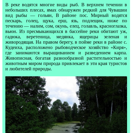
В реке водятся многие виды рыб. В верхнем течении в
небольших плесах, ямах обнаружен редкий для Чувашии
вид рыбы — гольян, В районе пос. Мирный водятся
пескарь, голец, щука, ерш, язь, подлещик, ниже по
течению — налим, сом, окунь, елец, голавль, красноглазка,
вьюн. Из пресмыкающихся в бассейне реки обитают уж,
гадюка, веретеница, медянка, ящерицы зеленая и
живородящая. На правом берегу, в пойме реки в районе с.
Кудеиха, расположено рыбоводческое хозяйство «Киря»,
где занимаются выращиванием и разведением карпа.
Живописная, богатая разнообразной растительностью и
животным миром природа привлекает в эти края туристов
и любителей природы.