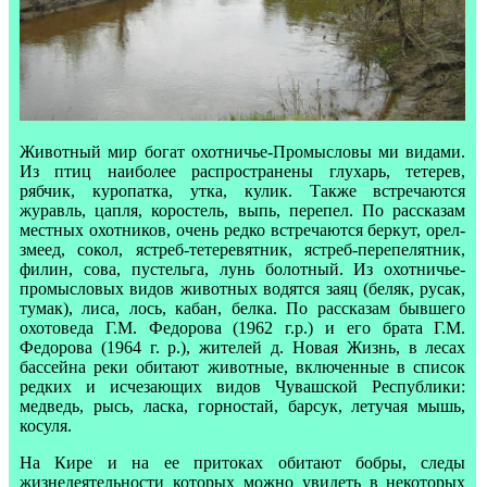
Животный мир богат охотничье-Промысловы ми видами.
Из птиц наиболее распространены глухарь, тетерев,
рябчик, куропатка, утка, кулик. Также встречаются
журавль, цапля, коростель, выпь, перепел. По рассказам
местных охотников, очень редко встречаются беркут, орел-
змеед, сокол, ястреб-тетеревятник, ястреб-перепелятник,
филин, сова, пустельга, лунь болотный. Из охотничье-
промысловых видов животных водятся заяц (беляк, русак,
тумак), лиса, лось, кабан, белка. По рассказам бывшего
охотоведа Г.М. Федорова (1962 г.р.) и его брата Г.М.
Федорова (1964 г. р.), жителей д. Новая Жизнь, в лесах
бассейна реки обитают животные, включенные в список
редких и исчезающих видов Чувашской Республики:
медведь, рысь, ласка, горностай, барсук, летучая мышь,
косуля.
На Кире и на ее притоках обитают бобры, следы
жизнедеятельности которых можно увидеть в некоторых