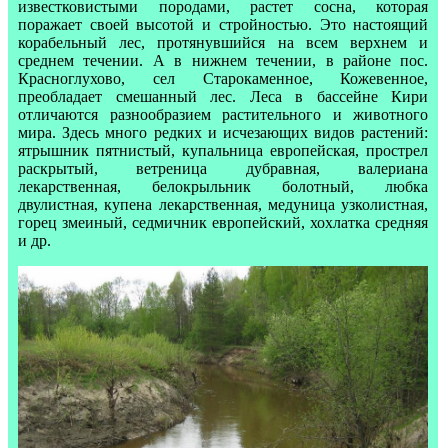
известковистыми породами, растет сосна, которая
поражает своей высотой и стройностью. Это настоящий
корабельный лес, протянувшийся на всем верхнем и
среднем течении. А в нижнем течении, в районе пос.
Красноглухово, сел Старокаменное, Кожевенное,
преобладает смешанный лес. Леса в бассейне Кири
отличаются разнообразием растительного и животного
мира. Здесь много редких и исчезающих видов растений:
ятрышник пятнистый, купальница европейская, прострел
раскрытый, ветреница дубравная, валериана
лекарственная, белокрыльник болотный, любка
двулистная, купена лекарственная, медуница узколистная,
горец змеиный, седмичник европейский, хохлатка средняя
и др.