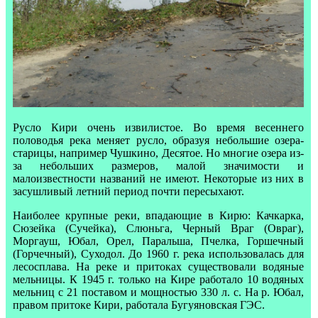
Русло Кири очень извилистое. Во время весеннего
половодья река меняет русло, образуя небольшие озера-
старицы, например Чушкино, Десятое. Но многие озера из-
за небольших размеров, малой значимости и
малоизвестности названий не имеют. Некоторые из них в
засушливый летний период почти пересыхают.
Наиболее крупные реки, впадающие в Кирю: Качкарка,
Сюзейка (Сучейка), Слюньга, Черный Враг (Овраг),
Моргауш, Юбал, Орел, Паральша, Пчелка, Горшечный
(Горчечный), Суходол. До 1960 г. река использовалась для
лесосплава. На реке и притоках существовали водяные
мельницы. К 1945 г. только на Кире работало 10 водяных
мельниц с 21 поставом и мощностью 330 л. с. На р. Юбал,
правом притоке Кири, работала Бугуяновская ГЭС.