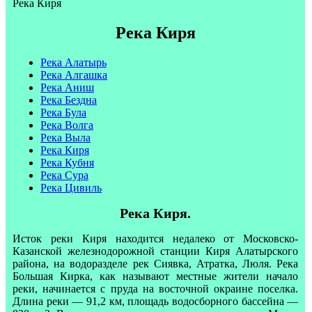
Река Киря
Река Киря
Река Алатырь
Река Алгашка
Река Аниш
Река Бездна
Река Була
Река Волга
Река Выла
Река Киря
Река Кубня
Река Сура
Река Цивиль
Река Киря.
Исток реки Киря находится недалеко от Московско-
Казанской железнодорожной станции Киря Алатырского
района, на водоразделе рек Сиявка, Атратка, Люля. Река
Большая Кирка, как называют местные жители начало
реки, начинается с пруда на восточной окраине поселка.
Длина реки — 91,2 км, площадь водосборного бассейна —