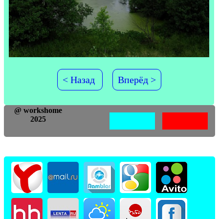
< Назад
Вперёд >
@ workshome
2025