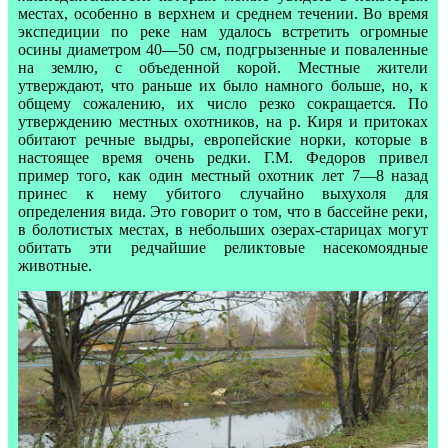
местах, особенно в верхнем и среднем течении. Во время
экспедиции по реке нам удалось встретить огромные
осины диаметром 40—50 см, подгрызенные и поваленные
на землю, с объеденной корой. Местные жители
утверждают, что раньше их было намного больше, но, к
общему сожалению, их число резко сокращается. По
утверждению местных охотников, на р. Киря и притоках
обитают речные выдры, европейские норки, которые в
настоящее время очень редки. Г.М. Федоров привел
пример того, как один местный охотник лет 7—8 назад
принес к нему убитого случайно выхухоля для
определения вида. Это говорит о том, что в бассейне реки,
в болотистых местах, в небольших озерах-старицах могут
обитать эти редчайшие реликтовые насекомоядные
животные.